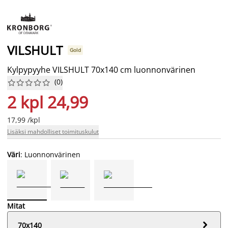
VILSHULT
Gold
Kylpypyyhe VILSHULT 70x140 cm luonnonvärinen
(
0
)










2 kpl 24,99
17,99 /kpl
Lisäksi mahdolliset toimituskulut
Väri
: Luonnonvärinen
Mitat

70x140