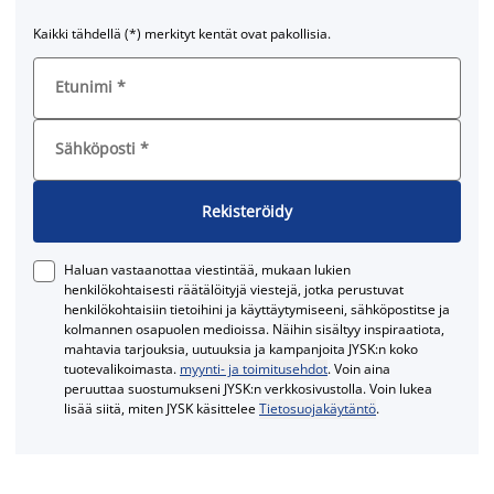
Kaikki tähdellä (*) merkityt kentät ovat pakollisia.
Etunimi
*
Sähköposti
*
Rekisteröidy
Haluan vastaanottaa viestintää, mukaan lukien
henkilökohtaisesti räätälöityjä viestejä, jotka perustuvat
henkilökohtaisiin tietoihini ja käyttäytymiseeni, sähköpostitse ja
kolmannen osapuolen medioissa. Näihin sisältyy inspiraatiota,
mahtavia tarjouksia, uutuuksia ja kampanjoita JYSK:n koko
tuotevalikoimasta.
myynti- ja toimitusehdot
. Voin aina
peruuttaa suostumukseni JYSK:n verkkosivustolla. Voin lukea
lisää siitä, miten JYSK käsittelee
Tietosuojakäytäntö
.