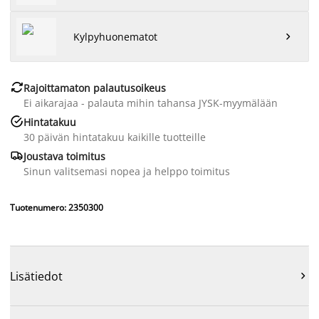
Kylpyhuonematot


Rajoittamaton palautusoikeus
Ei aikarajaa - palauta mihin tahansa JYSK-myymälään

Hintatakuu
30 päivän hintatakuu kaikille tuotteille

Joustava toimitus
Sinun valitsemasi nopea ja helppo toimitus
Tuotenumero: 2350300
Lisätiedot
