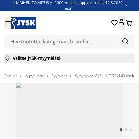
ILMAINEN TOIMITUS yli 500€ verkkokauppaostoksille 12.8.2026

asti
Parempiin uniin - Säästä jopa 60%





Sijauspatjoja - Säästä jopa 60%

Jenkkisänkyjä - Säästä jopa 60%



Valitse JYSK-myymäläsi

Etusivu
Kylpyhuone
Pyyhkeet
Kylpypyyhe VILSHULT 70x140 cm luo


