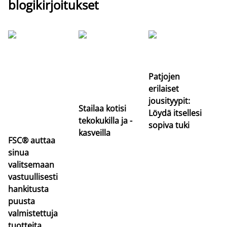
blogikirjoitukset
Si
uu
va
Patjojen
erilaiset
jousityypit:
Stailaa kotisi
Löydä itsellesi
tekokukilla ja -
sopiva tuki
kasveilla
FSC® auttaa
sinua
valitsemaan
vastuullisesti
hankitusta
puusta
valmistettuja
tuotteita