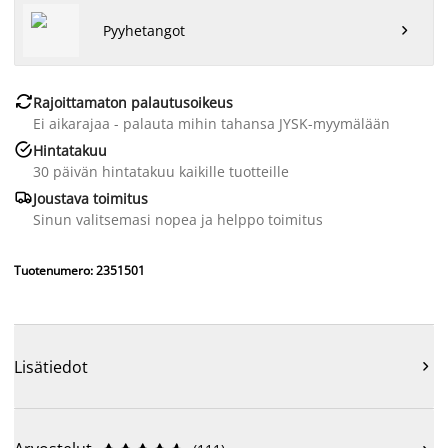
Pyyhetangot


Rajoittamaton palautusoikeus
Ei aikarajaa - palauta mihin tahansa JYSK-myymälään

Hintatakuu
30 päivän hintatakuu kaikille tuotteille

Joustava toimitus
Sinun valitsemasi nopea ja helppo toimitus
Tuotenumero: 2351501
Lisätiedot
