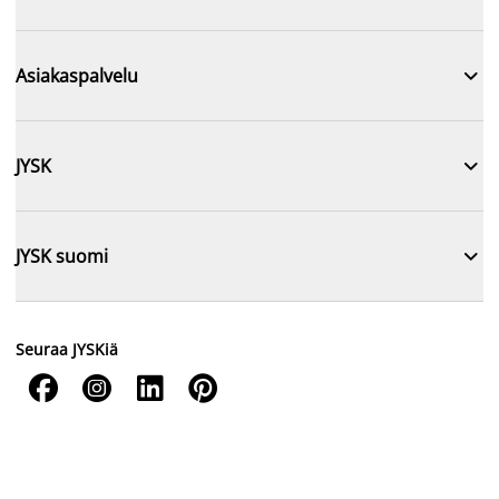

Asiakaspalvelu

JYSK

JYSK suomi
Seuraa JYSKiä



