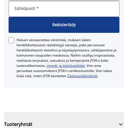
Sähköposti
*
Rekisteröidy
Haluan vastaanottaa viestintää, mukaan lukien
henkilökohtaisesti räätälöityjä viestejä, jotka perustuvat
henkilökohtaisiin tietoihini ja käyttäytymiseeni, sähköpostitse ja
kolmannen osapuolen medioissa. Näihin sisältyy inspiraatiota,
mahtavia tarjouksia, uutuuksia ja kampanjoita JYSK:n koko
tuotevalikoimasta.
myynti- ja toimitusehdot
. Voin aina
peruuttaa suostumukseni JYSK:n verkkosivustolla. Voin lukea
lisää siitä, miten JYSK käsittelee
Tietosuojakäytäntö
.

Tuoteryhmät