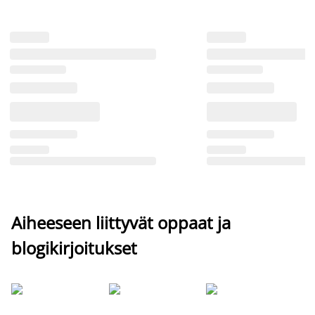
Aiheeseen liittyvät oppaat ja
blogikirjoitukset
Si