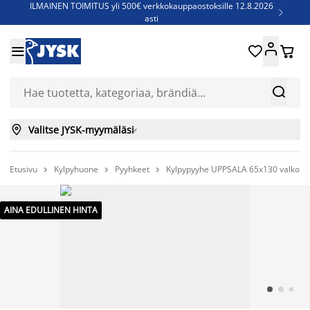
ILMAINEN TOIMITUS yli 500€ verkkokauppaostoksille 12.8.2026

asti
Parempiin uniin - Säästä jopa 60%





Sijauspatjoja - Säästä jopa 60%

Jenkkisänkyjä - Säästä jopa 60%



Valitse JYSK-myymäläsi

Etusivu
Kylpyhuone
Pyyhkeet
Kylpypyyhe UPPSALA 65x130 valkoin



AINA EDULLINEN HINTA