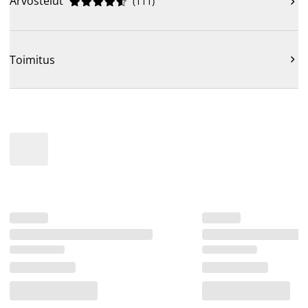
Arvostelut
(
111
)











Toimitus
