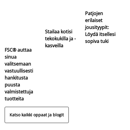
uu
va
Patjojen
erilaiset
jousityypit:
Stailaa kotisi
Löydä itsellesi
tekokukilla ja -
sopiva tuki
kasveilla
FSC® auttaa
sinua
valitsemaan
vastuullisesti
hankitusta
puusta
valmistettuja
tuotteita
Katso kaikki oppaat ja blogit