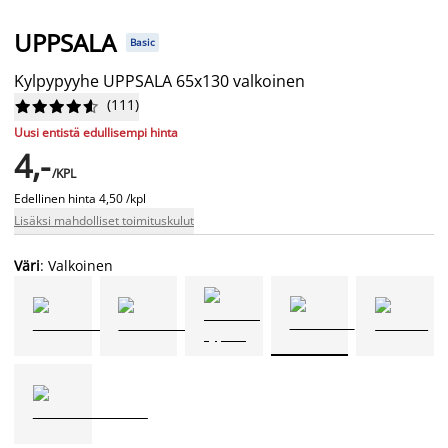
UPPSALA
Basic
Kylpypyyhe UPPSALA 65x130 valkoinen
(
111
)










Uusi entistä edullisempi hinta
4,-
/KPL
Edellinen hinta
4,50 /kpl
Lisäksi mahdolliset toimituskulut
Väri
: Valkoinen