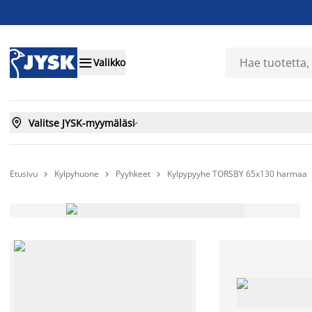

Valikko

Valitse JYSK-myymäläsi

Etusivu
Kylpyhuone
Pyyhkeet
Kylpypyyhe TORSBY 65x130 harmaa


