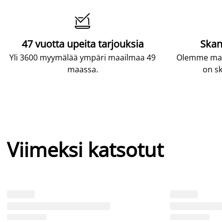

47 vuotta upeita tarjouksia
Skan
Yli 3600 myymälää ympäri maailmaa 49
Olemme maai
maassa.
on sk
Viimeksi katsotut