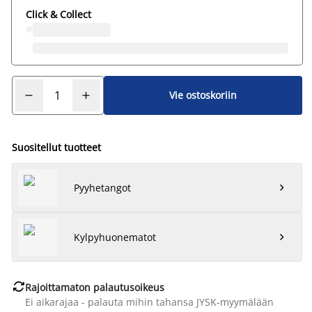
Click & Collect
Vie ostoskoriin
Suositellut tuotteet
Pyyhetangot

Kylpyhuonematot


Rajoittamaton palautusoikeus
Ei aikarajaa - palauta mihin tahansa JYSK-myymälään