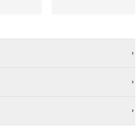


