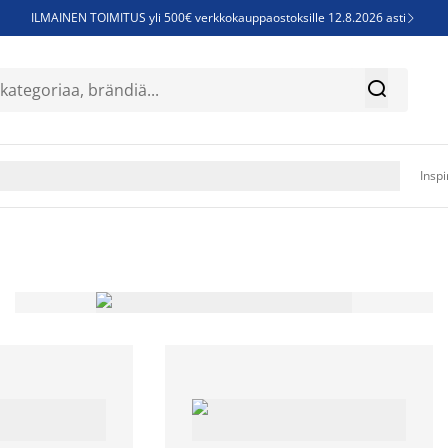
ILMAINEN TOIMITUS yli 500€ verkkokauppaostoksille 12.8.2026 asti

Parempiin uniin - Säästä jopa 60%


Sijauspatjoja - Säästä jopa 60%

Jenkkisänkyjä - Säästä jopa 60%

Inspi