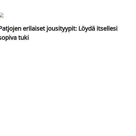
S
Patjojen erilaiset jousityypit: Löydä itsellesi
sopiva tuki