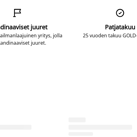


dinaaviset juuret
Patjatakuu
lmanlaajuinen yritys, jolla
25 vuoden takuu GOLD-p
andinaaviset juuret.