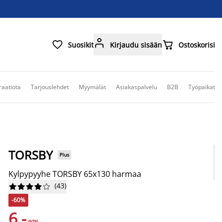



Suosikit
Kirjaudu sisään
Ostoskorisi
raatiota
Tarjouslehdet
Myymälät
Asiakaspalvelu
B2B
Työpaikat
TORSBY
Plus
Kylpypyyhe TORSBY 65x130 harmaa
(
43
)










-60%
6,-