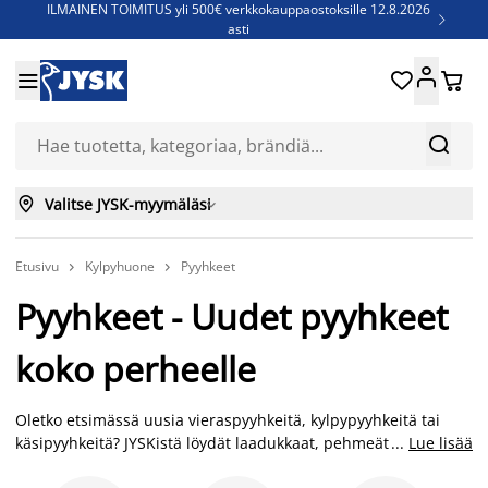
ILMAINEN TOIMITUS yli 500€ verkkokauppaostoksille 12.8.2026

asti
Parempiin uniin - Säästä jopa 60%





Sijauspatjoja - Säästä jopa 60%

Jenkkisänkyjä - Säästä jopa 60%



Valitse JYSK-myymäläsi

Etusivu
Kylpyhuone
Pyyhkeet


Pyyhkeet - Uudet pyyhkeet
koko perheelle
Oletko etsimässä uusia vieraspyyhkeitä, kylpypyyhkeitä tai
käsipyyhkeitä? JYSKistä löydät laadukkaat, pehmeät pyyhkeet
...
Lue lisää
jokaiseen käyttötarkoitukseen edullisesti. Froteepyyhe on