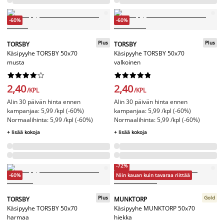
-60%
-60%
Plus
Plus
TORSBY
TORSBY
Käsipyyhe TORSBY 50x70
Käsipyyhe TORSBY 50x70
musta
valkoinen




















2,40
2,40
/KPL
/KPL
Alin 30 päivän hinta ennen
Alin 30 päivän hinta ennen
kampanjaa: 5,99 /kpl (-60%)
kampanjaa: 5,99 /kpl (-60%)
Normaalihinta: 5,99 /kpl (-60%)
Normaalihinta: 5,99 /kpl (-60%)
+ lisää kokoja
+ lisää kokoja
-72%
-60%
Niin kauan kuin tavaraa riittää
Plus
Gold
TORSBY
MUNKTORP
Käsipyyhe TORSBY 50x70
Käsipyyhe MUNKTORP 50x70
harmaa
hiekka