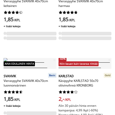
Vieraspyyhe SVANVIK 40x70cm
Vieraspyyhe SVANVIK 40x70cm
keltainen
harmaa




















1,85
1,85
/KPL
/KPL
+ lisää kokoja
+ lisää kokoja
-60%
AINA EDULLINEN HINTA
Niin kauan kuin tavaraa riittää
Basic
Gold
SVANVIK
KARLSTAD
Vieraspyyhe SVANVIK 40x70cm
Käsipyyhe KARLSTAD 50x70
luonnonvärinen
oliivinvihreä KRONBORG




















1,85
2,-
/KPL
/KPL
Alin 30 päivän hinta ennen
+ lisää kokoja
kampanjaa: 4,99 /kpl (-60%)
Normaalihinta: 4,99 /kpl (-60%)