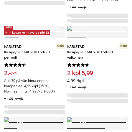
+ lisää kokoja
-60%
Niin kauan kuin tavaraa riittää
Gold
Gold
KARLSTAD
KARLSTAD
Käsipyyhe KARLSTAD 50x70
Käsipyyhe KARLSTAD 50x70
petrooli
valkoinen




















2,-
2 kpl 5,99
/KPL
4,99 /kpl
Alin 30 päivän hinta ennen
kampanjaa: 4,99 /kpl (-60%)
+ lisää kokoja
Normaalihinta: 4,99 /kpl (-60%)
+ lisää kokoja