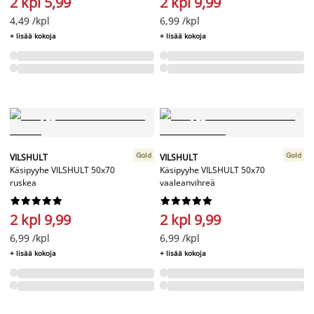
2 kpl 5,99
2 kpl 9,99
4,49 /kpl
6,99 /kpl
+ lisää kokoja
+ lisää kokoja
Gold
Gold
VILSHULT
VILSHULT
Käsipyyhe VILSHULT 50x70
Käsipyyhe VILSHULT 50x70
ruskea
vaaleanvihreä




















2 kpl 9,99
2 kpl 9,99
6,99 /kpl
6,99 /kpl
+ lisää kokoja
+ lisää kokoja