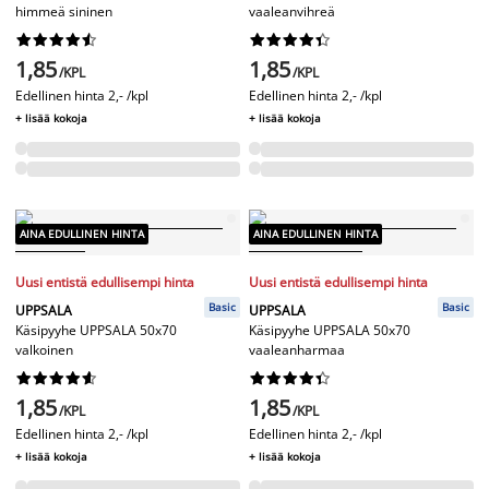
himmeä sininen
vaaleanvihreä




















1,85
1,85
/KPL
/KPL
Edellinen hinta
2,- /kpl
Edellinen hinta
2,- /kpl
+ lisää kokoja
+ lisää kokoja
AINA EDULLINEN HINTA
AINA EDULLINEN HINTA
Uusi entistä edullisempi hinta
Uusi entistä edullisempi hinta
Basic
Basic
UPPSALA
UPPSALA
Käsipyyhe UPPSALA 50x70
Käsipyyhe UPPSALA 50x70
valkoinen
vaaleanharmaa




















1,85
1,85
/KPL
/KPL
Edellinen hinta
2,- /kpl
Edellinen hinta
2,- /kpl
+ lisää kokoja
+ lisää kokoja