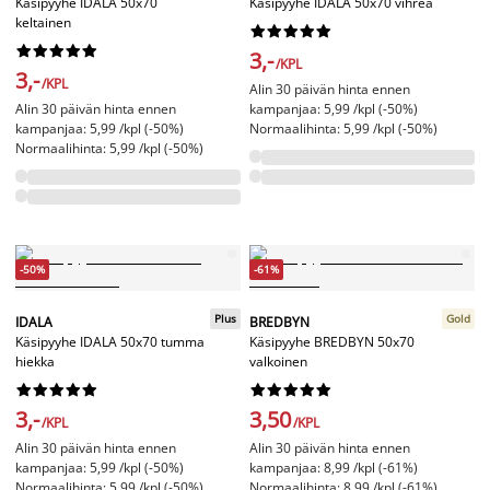
Käsipyyhe IDALA 50x70
Käsipyyhe IDALA 50x70 vihreä
keltainen




















3,-
/KPL
3,-
/KPL
Alin 30 päivän hinta ennen
Alin 30 päivän hinta ennen
kampanjaa: 5,99 /kpl (-50%)
kampanjaa: 5,99 /kpl (-50%)
Normaalihinta: 5,99 /kpl (-50%)
Normaalihinta: 5,99 /kpl (-50%)
-50%
-61%
Plus
Gold
IDALA
BREDBYN
Käsipyyhe IDALA 50x70 tumma
Käsipyyhe BREDBYN 50x70
hiekka
valkoinen




















3,-
3,50
/KPL
/KPL
Alin 30 päivän hinta ennen
Alin 30 päivän hinta ennen
kampanjaa: 5,99 /kpl (-50%)
kampanjaa: 8,99 /kpl (-61%)
Normaalihinta: 5,99 /kpl (-50%)
Normaalihinta: 8,99 /kpl (-61%)