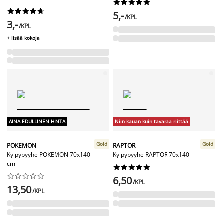




















5,-
/KPL
3,-
/KPL
+ lisää kokoja
AINA EDULLINEN HINTA
Niin kauan kuin tavaraa riittää
Gold
Gold
POKEMON
RAPTOR
Kylpypyyhe POKEMON 70x140
Kylpypyyhe RAPTOR 70x140
cm




















6,50
/KPL
13,50
/KPL