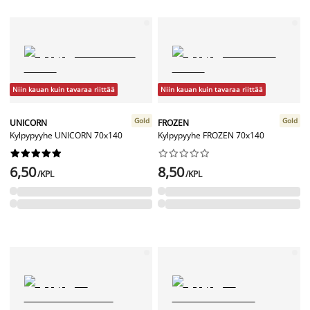
Niin kauan kuin tavaraa riittää
Niin kauan kuin tavaraa riittää
Gold
Gold
UNICORN
FROZEN
Kylpypyyhe UNICORN 70x140
Kylpypyyhe FROZEN 70x140




















6,50
8,50
/KPL
/KPL