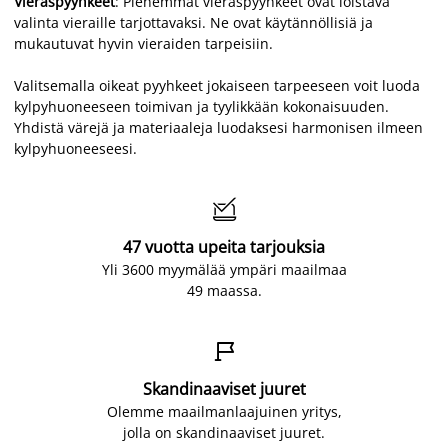
Vieraspyyhkeet
: Pienemmät vieraspyyhkeet ovat loistava
valinta vieraille tarjottavaksi. Ne ovat käytännöllisiä ja
mukautuvat hyvin vieraiden tarpeisiin.
Valitsemalla oikeat pyyhkeet jokaiseen tarpeeseen voit luoda
kylpyhuoneeseen toimivan ja tyylikkään kokonaisuuden.
Yhdistä värejä ja materiaaleja luodaksesi harmonisen ilmeen
kylpyhuoneeseesi.

47 vuotta upeita tarjouksia
Yli 3600 myymälää ympäri maailmaa
49 maassa.

Skandinaaviset juuret
Olemme maailmanlaajuinen yritys,
jolla on skandinaaviset juuret.