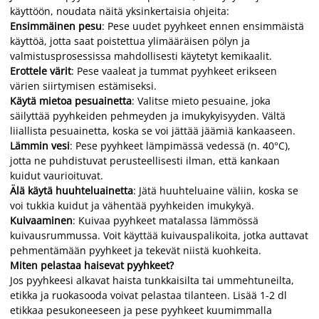
käyttöön, noudata näitä yksinkertaisia ohjeita:
Ensimmäinen pesu
: Pese uudet pyyhkeet ennen ensimmäistä
käyttöä, jotta saat poistettua ylimääräisen pölyn ja
valmistusprosessissa mahdollisesti käytetyt kemikaalit.
Erottele värit
: Pese vaaleat ja tummat pyyhkeet erikseen
värien siirtymisen estämiseksi.
Käytä mietoa pesuainetta
: Valitse mieto pesuaine, joka
säilyttää pyyhkeiden pehmeyden ja imukykyisyyden. Vältä
liiallista pesuainetta, koska se voi jättää jäämiä kankaaseen.
Lämmin vesi
: Pese pyyhkeet lämpimässä vedessä (n. 40°C),
jotta ne puhdistuvat perusteellisesti ilman, että kankaan
kuidut vaurioituvat.
Älä käytä huuhteluainetta
: Jätä huuhteluaine väliin, koska se
voi tukkia kuidut ja vähentää pyyhkeiden imukykyä.
Kuivaaminen
: Kuivaa pyyhkeet matalassa lämmössä
kuivausrummussa. Voit käyttää kuivauspalikoita, jotka auttavat
pehmentämään pyyhkeet ja tekevät niistä kuohkeita.
Miten pelastaa haisevat pyyhkeet?
Jos pyyhkeesi alkavat haista tunkkaisilta tai ummehtuneilta,
etikka ja ruokasooda voivat pelastaa tilanteen. Lisää 1-2 dl
etikkaa pesukoneeseen ja pese pyyhkeet kuumimmalla