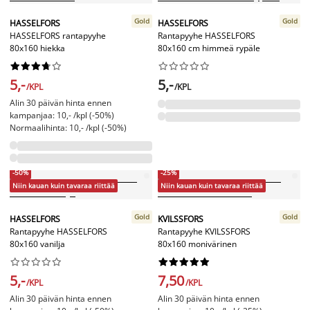
Gold
Gold
HASSELFORS
HASSELFORS
HASSELFORS rantapyyhe
Rantapyyhe HASSELFORS
80x160 hiekka
80x160 cm himmeä rypäle




















5,-
5,-
/KPL
/KPL
Alin 30 päivän hinta ennen
kampanjaa: 10,- /kpl (-50%)
Normaalihinta: 10,- /kpl (-50%)
-50%
-25%
Niin kauan kuin tavaraa riittää
Niin kauan kuin tavaraa riittää
Gold
Gold
HASSELFORS
KVILSSFORS
Rantapyyhe HASSELFORS
Rantapyyhe KVILSSFORS
80x160 vanilja
80x160 monivärinen




















5,-
7,50
/KPL
/KPL
Alin 30 päivän hinta ennen
Alin 30 päivän hinta ennen