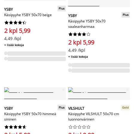
Plus
YSBY
Käsipyyhe YSBY 50x70 beige
Plus
YSBY
Käsipyyhe YSBY 50x70










vaaleanharmaa
2 kpl 5,99










4,49 /kpl
2 kpl 5,99
+ lisää kokoja
4,49 /kpl
+ lisää kokoja
Plus
Gold
YSBY
VILSHULT
Käsipyyhe YSBY 50x70 himmeä
Käsipyyhe VILSHULT 50x70 cm
sininen
luonnonvärinen



















