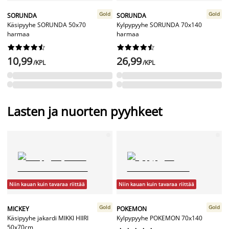
Gold
Gold
SORUNDA
SORUNDA
Käsipyyhe SORUNDA 50x70
Kylpypyyhe SORUNDA 70x140
harmaa
harmaa




















10,99
26,99
/KPL
/KPL
Lasten ja nuorten pyyhkeet
Niin kauan kuin tavaraa riittää
Niin kauan kuin tavaraa riittää
Gold
Gold
MICKEY
POKEMON
Käsipyyhe jakardi MIKKI HIIRI
Kylpypyyhe POKEMON 70x140
50x70cm