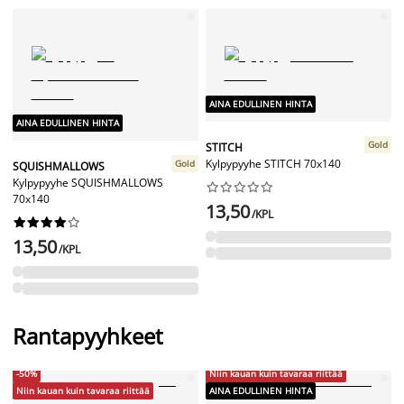
AINA EDULLINEN HINTA
AINA EDULLINEN HINTA
Gold
STITCH
Kylpypyyhe STITCH 70x140
Gold
SQUISHMALLOWS
Kylpypyyhe SQUISHMALLOWS










70x140
13,50
/KPL










13,50
/KPL
Rantapyyhkeet
-50%
Niin kauan kuin tavaraa riittää
Niin kauan kuin tavaraa riittää
AINA EDULLINEN HINTA