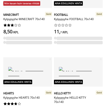
Niin kauan kuin tavaraa riittää
AINA EDULLINEN HINTA
Gold
Gold
MINECRAFT
FOOTBALL
Kylpypyyhe MINECRAFT 70x140
Kylpypyyhe FOOTBALL 70x140




















8,50
11,-
/KPL
/KPL
AINA EDULLINEN HINTA
AINA EDULLINEN HINTA
Gold
Gold
HEARTS
HELLO KITTY
Kylpypyyhe HEARTS 70x140
Kylpypyyhe HELLO KITTY
70x140









