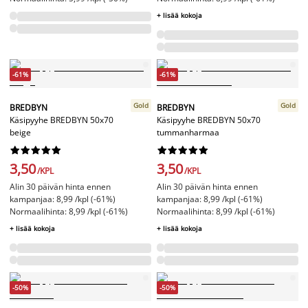
+ lisää kokoja
-61%
-61%
Gold
Gold
BREDBYN
BREDBYN
Käsipyyhe BREDBYN 50x70
Käsipyyhe BREDBYN 50x70
beige
tummanharmaa




















3,50
3,50
/KPL
/KPL
Alin 30 päivän hinta ennen
Alin 30 päivän hinta ennen
kampanjaa: 8,99 /kpl (-61%)
kampanjaa: 8,99 /kpl (-61%)
Normaalihinta: 8,99 /kpl (-61%)
Normaalihinta: 8,99 /kpl (-61%)
+ lisää kokoja
+ lisää kokoja
-50%
-50%