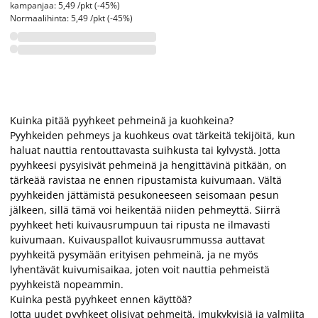
kampanjaa: 5,49 /pkt (-45%)
Normaalihinta: 5,49 /pkt (-45%)
Kuinka pitää pyyhkeet pehmeinä ja kuohkeina?
Pyyhkeiden pehmeys ja kuohkeus ovat tärkeitä tekijöitä, kun
haluat nauttia rentouttavasta suihkusta tai kylvystä. Jotta
pyyhkeesi pysyisivät pehmeinä ja hengittävinä pitkään, on
tärkeää ravistaa ne ennen ripustamista kuivumaan. Vältä
pyyhkeiden jättämistä pesukoneeseen seisomaan pesun
jälkeen, sillä tämä voi heikentää niiden pehmeyttä. Siirrä
pyyhkeet heti kuivausrumpuun tai ripusta ne ilmavasti
kuivumaan. Kuivauspallot kuivausrummussa auttavat
pyyhkeitä pysymään erityisen pehmeinä, ja ne myös
lyhentävät kuivumisaikaa, joten voit nauttia pehmeistä
pyyhkeistä nopeammin.
Kuinka pestä pyyhkeet ennen käyttöä?
Jotta uudet pyyhkeet olisivat pehmeitä, imukykyisiä ja valmiita