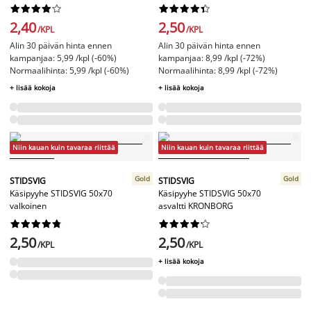




















2,40
2,50
/KPL
/KPL
Alin 30 päivän hinta ennen
Alin 30 päivän hinta ennen
kampanjaa: 5,99 /kpl (-60%)
kampanjaa: 8,99 /kpl (-72%)
Normaalihinta: 5,99 /kpl (-60%)
Normaalihinta: 8,99 /kpl (-72%)
+ lisää kokoja
+ lisää kokoja
Niin kauan kuin tavaraa riittää
Niin kauan kuin tavaraa riittää
Gold
Gold
STIDSVIG
STIDSVIG
Käsipyyhe STIDSVIG 50x70
Käsipyyhe STIDSVIG 50x70
valkoinen
asvaltti KRONBORG




















2,50
2,50
/KPL
/KPL
+ lisää kokoja