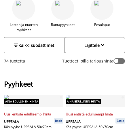
ihanan pehmeä ja lämmittävä suihkun tai kylvyn jälkeen, kun
taas vohvelikankainen pyyhe on kevyt ja imukykyinen. Uudet
pyyhkeet tuovat heti vaihtelua ja ylellisyyttä kylpyhuoneeseen.
Valikoimastamme löytyy pyyhkeitä useissa väreissä, kuten
vaaleanpunainen, harmaa, punainen, valkoinen ja beige, jotka
Lasten ja nuorten
Rantapyyhkeet
Pesulaput
pyyhkeet
voi helposti yhdistellä kylpyhuoneen mattojen ja tarvikkeiden
kanssa harmonisen kokonaisuuden luomiseksi. Pyyhkeet ovat
myös mainio lahjaidea. Lapsille löytyy hauskoja pyyhkeitä,


Kaikki suodattimet
Lajittele
joissa on suosikkihahmoja.
74 tuotetta
Tuotteet joilla tarjoushinta
Pyyhkeet
AINA EDULLINEN HINTA
AINA EDULLINEN HINTA
Uusi entistä edullisempi hinta
Uusi entistä edullisempi hinta
Basic
Basic
UPPSALA
UPPSALA
Käsipyyhe UPPSALA 50x70cm
Käsipyyhe UPPSALA 50x70cm