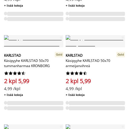
+ lisää kokoja
+ lisää kokoja
Gold
Gold
KARLSTAD
KARLSTAD
Käsipyyhe KARLSTAD 50x70
Käsipyyhe KARLSTAD 50x70
tummanharmaa KRONBORG
armeijanvihreä




















2 kpl 5,99
2 kpl 5,99
4,99 /kpl
4,99 /kpl
+ lisää kokoja
+ lisää kokoja