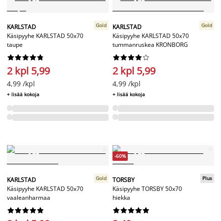
Gold
Gold
KARLSTAD
KARLSTAD
Käsipyyhe KARLSTAD 50x70
Käsipyyhe KARLSTAD 50x70
taupe
tummanruskea KRONBORG




















2 kpl 5,99
2 kpl 5,99
4,99 /kpl
4,99 /kpl
+ lisää kokoja
+ lisää kokoja
-60%
Gold
Plus
KARLSTAD
TORSBY
Käsipyyhe KARLSTAD 50x70
Käsipyyhe TORSBY 50x70
vaaleanharmaa
hiekka



















