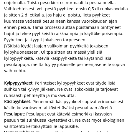
ohjelmalla. Toista pesu kierros normaalilla pesuaineella.
Vaihtoehtoisesti voit pestä pyyhkeet ensin 0,5 dl ruokasoodalla
ja sitten 2 dl etikalla. Jos haju ei poistu, liota pyyhkeet
kuumassa vedessä pesuaineen kanssa vuorokauden ajan
ennen pesua. Tämä prosessi auttaa poistamaan pinttyneet
hajut ja tekee pyyhkeistä raikkaampia ja käyttökelpoisempia.
Pyyhekoot ja -tyypit jokaiseen tarpeeseen
JYSKistä löydät laajan valikoiman pyyhkeitä jokaiseen
kylpyhuoneeseen. Olitpa sitten etsimässä ylellisiä
kylpypyyhkeitä, käteviä käsipyyhkeitä tai käytännöllisiä
pesulappuja, meiltä löytyy jokaiselle perheenjäsenelle sopiva
vaihtoehto.
Kylpypyyhkeet
: Perinteiset kylpypyyhkeet ovat täydellisiä
suihkun tai kylvyn jälkeen. Ne ovat isokokoisia ja tarjoavat
runsaasti pehmeyttä ja mukavuutta.
Käsipyyhkeet
: Pienemmät käsipyyhkeet sopivat erinomaisesti
käsiin kuivaukseen tai käytettäväksi pesualtaan äärellä.
Pesulaput
: Pesulaput ovat käteviä esimerkiksi kasvojen
pesuun tai suihkussa käytettäväksi. Ne ovat myös ekologinen
vaihtoehto kertakäyttöisille lappusille.