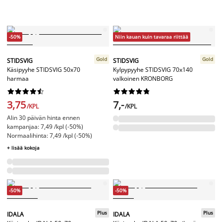
-50%
Niin kauan kuin tavaraa riittää
Gold
Gold
STIDSVIG
STIDSVIG
Käsipyyhe STIDSVIG 50x70
Kylpypyyhe STIDSVIG 70x140
harmaa
valkoinen KRONBORG




















3,75
7,-
/KPL
/KPL
Alin 30 päivän hinta ennen
kampanjaa: 7,49 /kpl (-50%)
Normaalihinta: 7,49 /kpl (-50%)
+ lisää kokoja
-50%
-50%
Plus
Plus
IDALA
IDALA