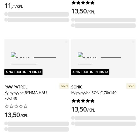










11,-
/KPL
13,50
/KPL
AINA EDULLINEN HINTA
AINA EDULLINEN HINTA
Gold
Gold
PAW PATROL
SONIC
Kylpypyyhe RYHMÄ HAU
Kylpypyyhe SONIC 70x140
70x140




















13,50
/KPL
13,50
/KPL