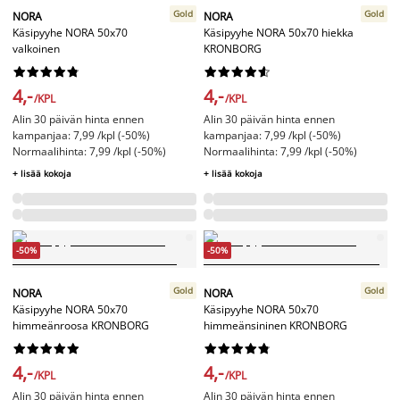
Gold
Gold
NORA
NORA
Käsipyyhe NORA 50x70
Käsipyyhe NORA 50x70 hiekka
valkoinen
KRONBORG




















4,-
4,-
/KPL
/KPL
Alin 30 päivän hinta ennen
Alin 30 päivän hinta ennen
kampanjaa: 7,99 /kpl (-50%)
kampanjaa: 7,99 /kpl (-50%)
Normaalihinta: 7,99 /kpl (-50%)
Normaalihinta: 7,99 /kpl (-50%)
+ lisää kokoja
+ lisää kokoja
-50%
-50%
Gold
Gold
NORA
NORA
Käsipyyhe NORA 50x70
Käsipyyhe NORA 50x70
himmeänroosa KRONBORG
himmeänsininen KRONBORG




















4,-
4,-
/KPL
/KPL
Alin 30 päivän hinta ennen
Alin 30 päivän hinta ennen