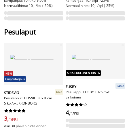
kampanjaa: 10,- /kpl (-50%)
kampanjaa: 10,- /kpl (-25%)
Normaalihinta: 10,- /kpl (-50%)
Normaalihinta: 10,- /kpl (-25%)
Pesulaput
AINA EDULLINEN HINTA
-45%
Huipputarjous
Basic
FLISBY
Pesulappu FLISBY 10kpl/pkt
Gold
STIDSVIG
valkoinen
Pesulappu STIDSVIG 30x30cm
5 kpl/pkt KRONBORG




















4,-
/PKT
3,-
/PKT
Alin 30 päivän hinta ennen