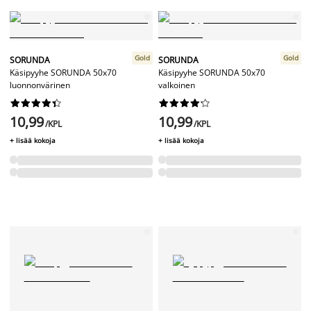
Gold
Gold
SORUNDA
SORUNDA
Käsipyyhe SORUNDA 50x70
Käsipyyhe SORUNDA 50x70
luonnonvärinen
valkoinen




















10,99
10,99
/KPL
/KPL
+ lisää kokoja
+ lisää kokoja