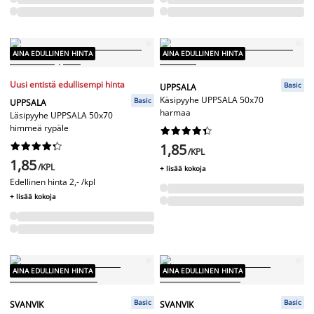
AINA EDULLINEN HINTA
AINA EDULLINEN HINTA
Uusi entistä edullisempi hinta
Basic
UPPSALA
Käsipyyhe UPPSALA 50x70
Basic
UPPSALA
harmaa
Läsipyyhe UPPSALA 50x70
himmeä rypäle




















1,85
/KPL
1,85
/KPL
+ lisää kokoja
Edellinen hinta
2,- /kpl
+ lisää kokoja
AINA EDULLINEN HINTA
AINA EDULLINEN HINTA
Basic
Basic
SVANVIK
SVANVIK