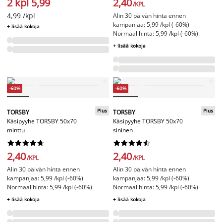
2 kpl 5,99
2,40
/KPL
4,99 /kpl
Alin 30 päivän hinta ennen
kampanjaa: 5,99 /kpl (-60%)
+ lisää kokoja
Normaalihinta: 5,99 /kpl (-60%)
+ lisää kokoja
-60%
-60%
Plus
Plus
TORSBY
TORSBY
Käsipyyhe TORSBY 50x70
Käsipyyhe TORSBY 50x70
minttu
sininen




















2,40
2,40
/KPL
/KPL
Alin 30 päivän hinta ennen
Alin 30 päivän hinta ennen
kampanjaa: 5,99 /kpl (-60%)
kampanjaa: 5,99 /kpl (-60%)
Normaalihinta: 5,99 /kpl (-60%)
Normaalihinta: 5,99 /kpl (-60%)
+ lisää kokoja
+ lisää kokoja