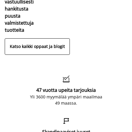
vastuullisesti
hankitusta
puusta
valmistettuja
tuotteita
Katso kaikki oppaat ja blogit

47 vuotta upeita tarjouksia
Yli 3600 myymälää ympäri maailmaa
49 maassa.

Skandinaaviset juuret