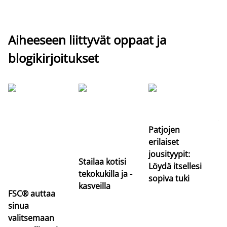
Aiheeseen liittyvät oppaat ja
blogikirjoitukset
Si
uu
va
Patjojen
erilaiset
jousityypit:
Stailaa kotisi
Löydä itsellesi
tekokukilla ja -
sopiva tuki
kasveilla
FSC® auttaa
sinua
valitsemaan