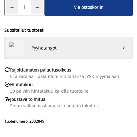
Vie ostoskoriin
Suositellut tuotteet
Pyyhetangot


Rajoittamaton palautusoikeus
Ei aikarajaa - palauta mihin tahansa JYSK-myymälään

Hintatakuu
30 päivän hintatakuu kaikille tuotteille

Joustava toimitus
Sinun valitsemasi nopea ja helppo toimitus
Tuotenumero: 2332849