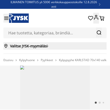
ILMAINEN TOIMITUS yli 500€ verkkokauppaostoksille 12.8.2026

asti
Parempiin uniin - Säästä jopa 60%





Sijauspatjoja - Säästä jopa 60%

Jenkkisänkyjä - Säästä jopa 60%



Valitse JYSK-myymäläsi

Etusivu
Kylpyhuone
Pyyhkeet
Kylpypyyhe KARLSTAD 70x140 valkoi


