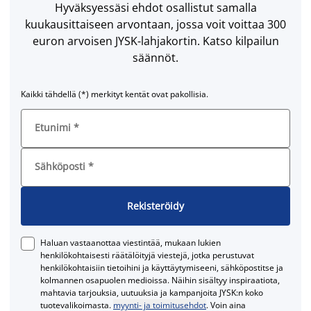
Hyväksyessäsi ehdot osallistut samalla
kuukausittaiseen arvontaan, jossa voit voittaa 300
euron arvoisen JYSK-lahjakortin. Katso kilpailun
säännöt.
Kaikki tähdellä (*) merkityt kentät ovat pakollisia.
Etunimi
*
Sähköposti
*
Rekisteröidy
Haluan vastaanottaa viestintää, mukaan lukien
henkilökohtaisesti räätälöityjä viestejä, jotka perustuvat
henkilökohtaisiin tietoihini ja käyttäytymiseeni, sähköpostitse ja
kolmannen osapuolen medioissa. Näihin sisältyy inspiraatiota,
mahtavia tarjouksia, uutuuksia ja kampanjoita JYSK:n koko
tuotevalikoimasta.
myynti- ja toimitusehdot
. Voin aina