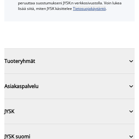
peruuttaa suostumukseni JYSK:n verkkosivustolla. Voin lukea
lisää siitä, miten JYSK käsittelee
Tietosuojakäytäntö
.

Tuoteryhmät

Asiakaspalvelu

JYSK

JYSK suomi