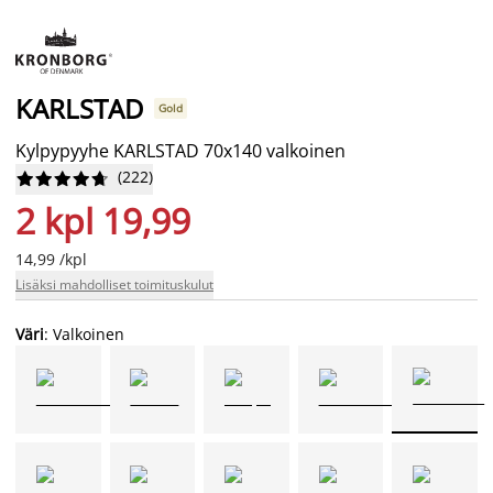
KARLSTAD
Gold
Kylpypyyhe KARLSTAD 70x140 valkoinen
(
222
)










2 kpl 19,99
14,99 /kpl
Lisäksi mahdolliset toimituskulut
Väri
: Valkoinen