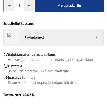
Vie ostoskoriin
Suositellut tuotteet
Pyyhetangot


Rajoittamaton palautusoikeus
Ei aikarajaa - palauta mihin tahansa JYSK-myymälään

Hintatakuu
30 päivän hintatakuu kaikille tuotteille

Joustava toimitus
Sinun valitsemasi nopea ja helppo toimitus
Tuotenumero: 2332842