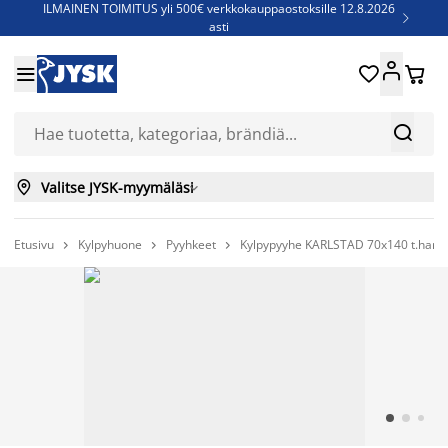
ILMAINEN TOIMITUS yli 500€ verkkokauppaostoksille 12.8.2026

asti
Parempiin uniin - Säästä jopa 60%





Sijauspatjoja - Säästä jopa 60%

Jenkkisänkyjä - Säästä jopa 60%



Valitse JYSK-myymäläsi

Etusivu
Kylpyhuone
Pyyhkeet
Kylpypyyhe KARLSTAD 70x140 t.har


