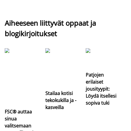
Aiheeseen liittyvät oppaat ja
blogikirjoitukset
Si
uu
va
Patjojen
erilaiset
jousityypit:
Stailaa kotisi
Löydä itsellesi
tekokukilla ja -
sopiva tuki
kasveilla
FSC® auttaa
sinua
valitsemaan