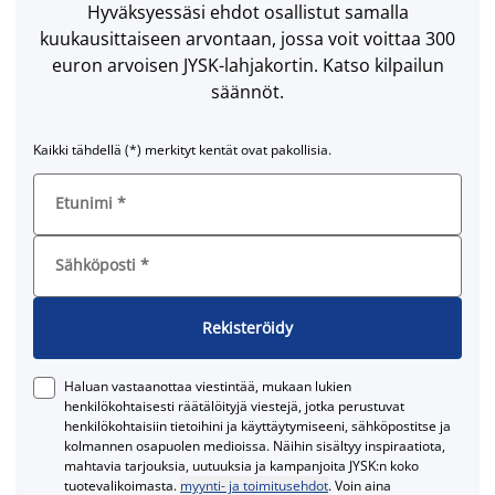
Hyväksyessäsi ehdot osallistut samalla
kuukausittaiseen arvontaan, jossa voit voittaa 300
euron arvoisen JYSK-lahjakortin. Katso kilpailun
säännöt.
Kaikki tähdellä (*) merkityt kentät ovat pakollisia.
Etunimi
*
Sähköposti
*
Rekisteröidy
Haluan vastaanottaa viestintää, mukaan lukien
henkilökohtaisesti räätälöityjä viestejä, jotka perustuvat
henkilökohtaisiin tietoihini ja käyttäytymiseeni, sähköpostitse ja
kolmannen osapuolen medioissa. Näihin sisältyy inspiraatiota,
mahtavia tarjouksia, uutuuksia ja kampanjoita JYSK:n koko
tuotevalikoimasta.
myynti- ja toimitusehdot
. Voin aina