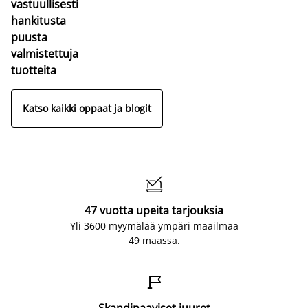
vastuullisesti
hankitusta
puusta
valmistettuja
tuotteita
Katso kaikki oppaat ja blogit

47 vuotta upeita tarjouksia
Yli 3600 myymälää ympäri maailmaa
49 maassa.

Skandinaaviset juuret