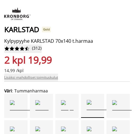
KARLSTAD
Gold
Kylpypyyhe KARLSTAD 70x140 t.harmaa
(
312
)










2 kpl 19,99
14,99 /kpl
Lisäksi mahdolliset toimituskulut
Väri
: Tummanharmaa