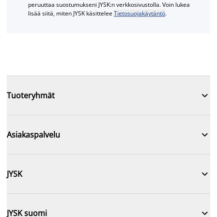
peruuttaa suostumukseni JYSK:n verkkosivustolla. Voin lukea
lisää siitä, miten JYSK käsittelee
Tietosuojakäytäntö
.

Tuoteryhmät

Asiakaspalvelu

JYSK

JYSK suomi