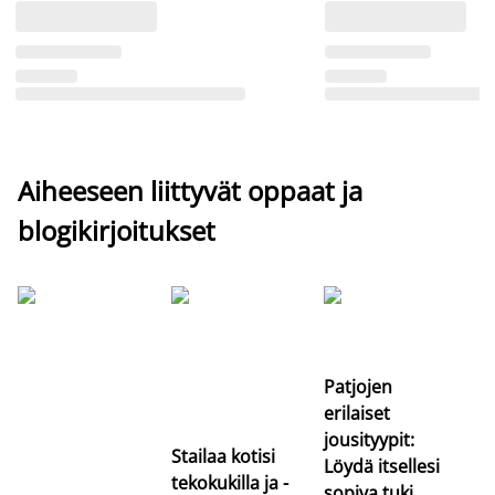
Aiheeseen liittyvät oppaat ja
blogikirjoitukset
Si
uu
va
Patjojen
erilaiset
jousityypit:
Stailaa kotisi
Löydä itsellesi
tekokukilla ja -
sopiva tuki