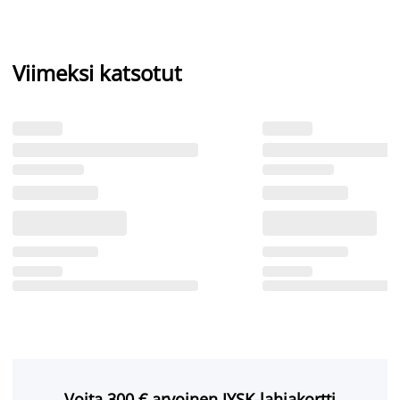
Viimeksi katsotut
Voita 300 € arvoinen JYSK-lahjakortti