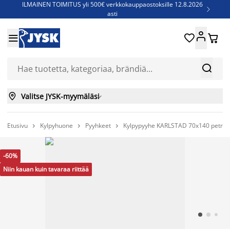
ILMAINEN TOIMITUS yli 500€ verkkokauppaostoksille 12.8.2026

asti
Parempiin uniin - Säästä jopa 60%





Sijauspatjoja - Säästä jopa 60%

Jenkkisänkyjä - Säästä jopa 60%



Valitse JYSK-myymäläsi

Etusivu
Kylpyhuone
Pyyhkeet
Kylpypyyhe KARLSTAD 70x140 petrool



-60%
Niin kauan kuin tavaraa riittää