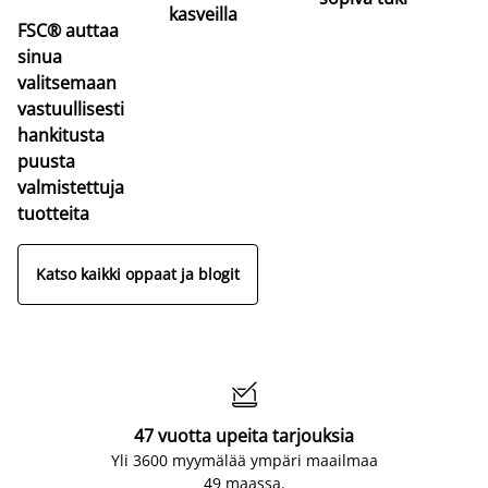
kasveilla
FSC® auttaa
sinua
valitsemaan
vastuullisesti
hankitusta
puusta
valmistettuja
tuotteita
Katso kaikki oppaat ja blogit

47 vuotta upeita tarjouksia
Yli 3600 myymälää ympäri maailmaa
49 maassa.