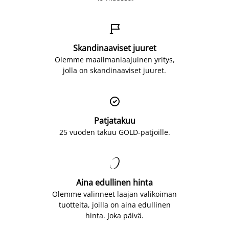

Skandinaaviset juuret
Olemme maailmanlaajuinen yritys,
jolla on skandinaaviset juuret.

Patjatakuu
25 vuoden takuu GOLD-patjoille.

Aina edullinen hinta
Olemme valinneet laajan valikoiman
tuotteita, joilla on aina edullinen
hinta. Joka päivä.