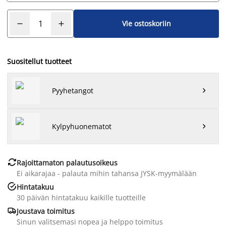
Vie ostoskoriin
Suositellut tuotteet
Pyyhetangot

Kylpyhuonematot


Rajoittamaton palautusoikeus
Ei aikarajaa - palauta mihin tahansa JYSK-myymälään

Hintatakuu
30 päivän hintatakuu kaikille tuotteille

Joustava toimitus
Sinun valitsemasi nopea ja helppo toimitus