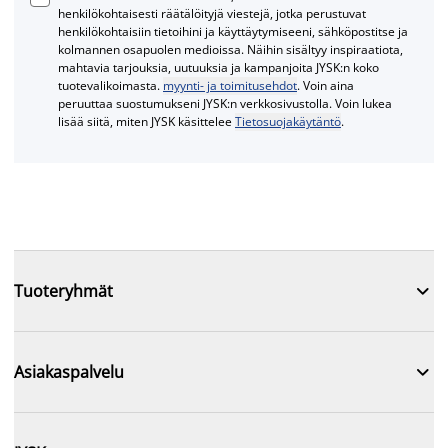
henkilökohtaisesti räätälöityjä viestejä, jotka perustuvat
henkilökohtaisiin tietoihini ja käyttäytymiseeni, sähköpostitse ja
kolmannen osapuolen medioissa. Näihin sisältyy inspiraatiota,
mahtavia tarjouksia, uutuuksia ja kampanjoita JYSK:n koko
tuotevalikoimasta.
myynti- ja toimitusehdot
. Voin aina
peruuttaa suostumukseni JYSK:n verkkosivustolla. Voin lukea
lisää siitä, miten JYSK käsittelee
Tietosuojakäytäntö
.

Tuoteryhmät

Asiakaspalvelu