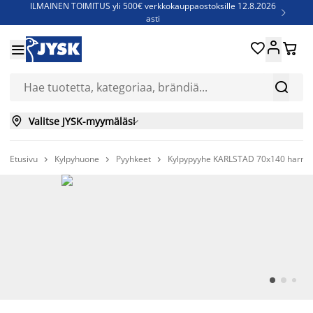
ILMAINEN TOIMITUS yli 500€ verkkokauppaostoksille 12.8.2026

asti
Parempiin uniin - Säästä jopa 60%





Sijauspatjoja - Säästä jopa 60%


Jenkkisänkyjä - Säästä jopa 60%


Valitse JYSK-myymäläsi

Etusivu
Kylpyhuone
Pyyhkeet
Kylpypyyhe KARLSTAD 70x140 harm


