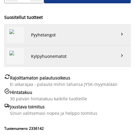
Suositellut tuotteet

Pyyhetangot

Kylpyhuonematot

Rajoittamaton palautusoikeus
Ei aikarajaa - palauta mihin tahansa JYSK-myymälään

Hintatakuu
30 päivän hintatakuu kaikille tuotteille

Joustava toimitus
Sinun valitsemasi nopea ja helppo toimitus
Tuotenumero: 2336142