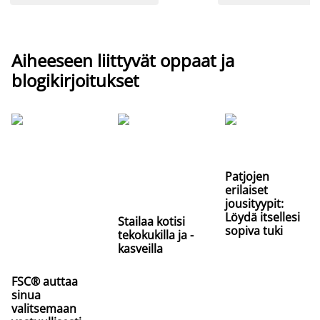
Aiheeseen liittyvät oppaat ja
blogikirjoitukset
Patjojen
erilaiset
jousityypit:
Löydä itsellesi
Stailaa kotisi
sopiva tuki
tekokukilla ja -
kasveilla
FSC® auttaa
sinua
valitsemaan