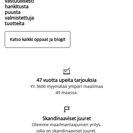
vastuullisesti
hankitusta
puusta
valmistettuja
tuotteita
Katso kaikki oppaat ja blogit

47 vuotta upeita tarjouksia
Yli 3600 myymälää ympäri maailmaa
49 maassa.

Skandinaaviset juuret
Olemme maailmanlaajuinen yritys,
jolla on skandinaaviset juuret.