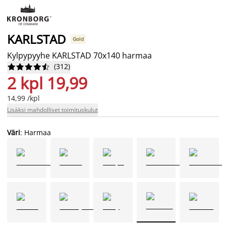
KARLSTAD
Gold
Kylpypyyhe KARLSTAD 70x140 harmaa
(
312
)










2 kpl 19,99
14,99 /kpl
Lisäksi mahdolliset toimituskulut
Väri
: Harmaa