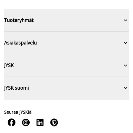

Tuoteryhmät

Asiakaspalvelu

JYSK

JYSK suomi
Seuraa JYSKiä



