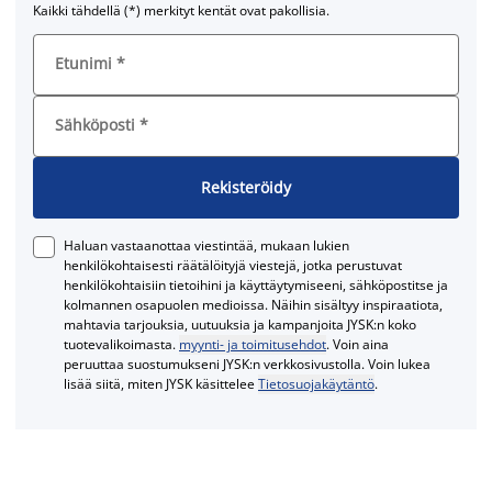
Kaikki tähdellä (*) merkityt kentät ovat pakollisia.
Etunimi
*
Sähköposti
*
Rekisteröidy
Haluan vastaanottaa viestintää, mukaan lukien
henkilökohtaisesti räätälöityjä viestejä, jotka perustuvat
henkilökohtaisiin tietoihini ja käyttäytymiseeni, sähköpostitse ja
kolmannen osapuolen medioissa. Näihin sisältyy inspiraatiota,
mahtavia tarjouksia, uutuuksia ja kampanjoita JYSK:n koko
tuotevalikoimasta.
myynti- ja toimitusehdot
. Voin aina
peruuttaa suostumukseni JYSK:n verkkosivustolla. Voin lukea
lisää siitä, miten JYSK käsittelee
Tietosuojakäytäntö
.