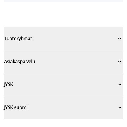

Tuoteryhmät

Asiakaspalvelu

JYSK

JYSK suomi