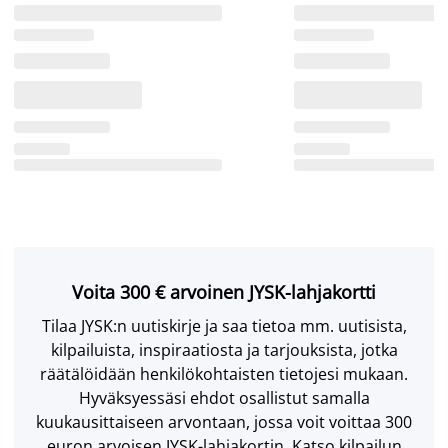
Voita 300 € arvoinen JYSK-lahjakortti
Tilaa JYSK:n uutiskirje ja saa tietoa mm. uutisista,
kilpailuista, inspiraatiosta ja tarjouksista, jotka
räätälöidään henkilökohtaisten tietojesi mukaan.
Hyväksyessäsi ehdot osallistut samalla
kuukausittaiseen arvontaan, jossa voit voittaa 300
euron arvoisen JYSK-lahjakortin. Katso kilpailun