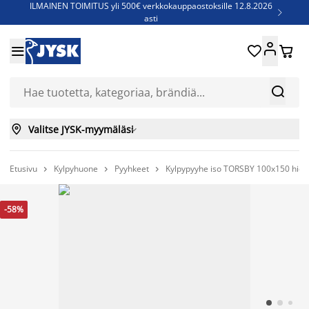
ILMAINEN TOIMITUS yli 500€ verkkokauppaostoksille 12.8.2026

asti
Parempiin uniin - Säästä jopa 60%





Sijauspatjoja - Säästä jopa 60%

Jenkkisänkyjä - Säästä jopa 60%



Valitse JYSK-myymäläsi

Etusivu
Kylpyhuone
Pyyhkeet
Kylpypyyhe iso TORSBY 100x150 hiek



-58%