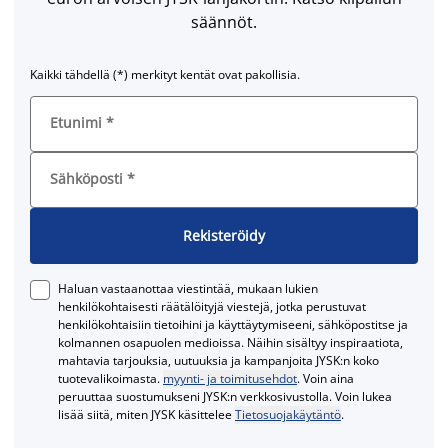
säännöt.
Kaikki tähdellä (*) merkityt kentät ovat pakollisia.
Etunimi
*
Sähköposti
*
Rekisteröidy
Haluan vastaanottaa viestintää, mukaan lukien
henkilökohtaisesti räätälöityjä viestejä, jotka perustuvat
henkilökohtaisiin tietoihini ja käyttäytymiseeni, sähköpostitse ja
kolmannen osapuolen medioissa. Näihin sisältyy inspiraatiota,
mahtavia tarjouksia, uutuuksia ja kampanjoita JYSK:n koko
tuotevalikoimasta.
myynti- ja toimitusehdot
. Voin aina
peruuttaa suostumukseni JYSK:n verkkosivustolla. Voin lukea
lisää siitä, miten JYSK käsittelee
Tietosuojakäytäntö
.