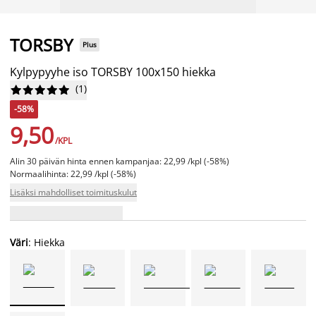
TORSBY
Plus
Kylpypyyhe iso TORSBY 100x150 hiekka
(
1
)










-58%
9,50
/KPL
Alin 30 päivän hinta ennen kampanjaa: 22,99 /kpl (-58%)
Normaalihinta: 22,99 /kpl (-58%)
Lisäksi mahdolliset toimituskulut
Väri
: Hiekka