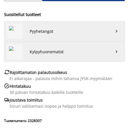
Suositellut tuotteet
Pyyhetangot

Kylpyhuonematot


Rajoittamaton palautusoikeus
Ei aikarajaa - palauta mihin tahansa JYSK-myymälään

Hintatakuu
30 päivän hintatakuu kaikille tuotteille

Joustava toimitus
Sinun valitsemasi nopea ja helppo toimitus
Tuotenumero: 2328307