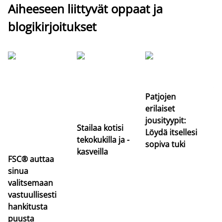
Aiheeseen liittyvät oppaat ja
blogikirjoitukset
Si
uu
va
Patjojen
erilaiset
jousityypit:
Stailaa kotisi
Löydä itsellesi
tekokukilla ja -
sopiva tuki
kasveilla
FSC® auttaa
sinua
valitsemaan
vastuullisesti
hankitusta
puusta