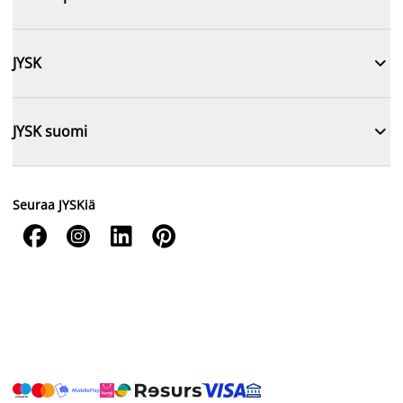

JYSK

JYSK suomi
Seuraa JYSKiä



