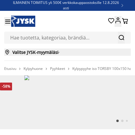
ILMAINEN TOIMITUS yli 500€ verkkokauppaostoksille 12.8.2026

asti
Parempiin uniin - Säästä jopa 60%





Sijauspatjoja - Säästä jopa 60%


Jenkkisänkyjä - Säästä jopa 60%


Valitse JYSK-myymäläsi

Etusivu
Kylpyhuone
Pyyhkeet
Kylpypyyhe iso TORSBY 100x150 ha



-58%