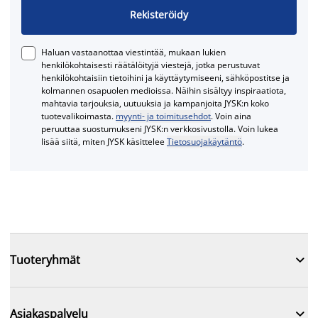
Rekisteröidy
Haluan vastaanottaa viestintää, mukaan lukien
henkilökohtaisesti räätälöityjä viestejä, jotka perustuvat
henkilökohtaisiin tietoihini ja käyttäytymiseeni, sähköpostitse ja
kolmannen osapuolen medioissa. Näihin sisältyy inspiraatiota,
mahtavia tarjouksia, uutuuksia ja kampanjoita JYSK:n koko
tuotevalikoimasta.
myynti- ja toimitusehdot
. Voin aina
peruuttaa suostumukseni JYSK:n verkkosivustolla. Voin lukea
lisää siitä, miten JYSK käsittelee
Tietosuojakäytäntö
.

Tuoteryhmät

Asiakaspalvelu