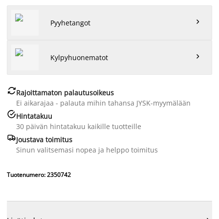

Pyyhetangot

Kylpyhuonematot

Rajoittamaton palautusoikeus
Ei aikarajaa - palauta mihin tahansa JYSK-myymälään

Hintatakuu
30 päivän hintatakuu kaikille tuotteille

Joustava toimitus
Sinun valitsemasi nopea ja helppo toimitus
Tuotenumero: 2350742