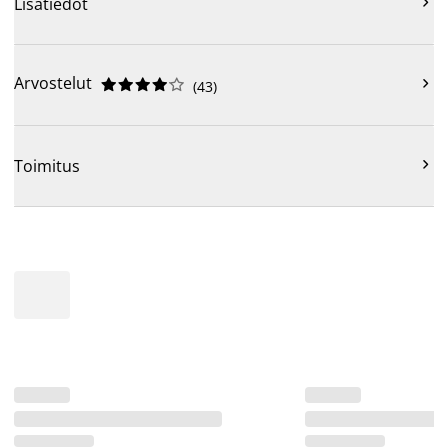

Lisätiedot
Arvostelut











(
43
)

Toimitus