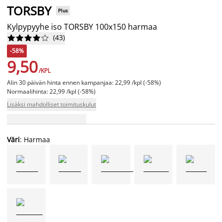
TORSBY
Plus
Kylpypyyhe iso TORSBY 100x150 harmaa
(
43
)










-58%
9,50
/KPL
Alin 30 päivän hinta ennen kampanjaa: 22,99 /kpl (-58%)
Normaalihinta: 22,99 /kpl (-58%)
Lisäksi mahdolliset toimituskulut
Väri
: Harmaa