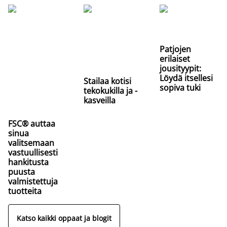
Patjojen
erilaiset
jousityypit:
Löydä itsellesi
Stailaa kotisi
sopiva tuki
tekokukilla ja -
kasveilla
FSC® auttaa
sinua
valitsemaan
vastuullisesti
hankitusta
puusta
valmistettuja
tuotteita
Katso kaikki oppaat ja blogit