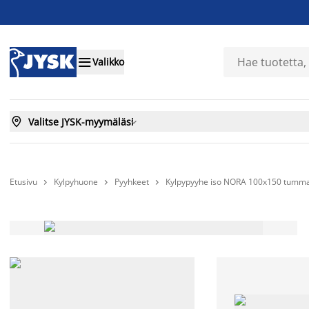

Valikko

Valitse JYSK-myymäläsi

Etusivu
Kylpyhuone
Pyyhkeet
Kylpypyyhe iso NORA 100x150 tumma


