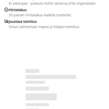
Ei aikarajaa - palauta mihin tahansa JYSK-myymälään

Hintatakuu
30 päivän hintatakuu kaikille tuotteille

Joustava toimitus
Sinun valitsemasi nopea ja helppo toimitus