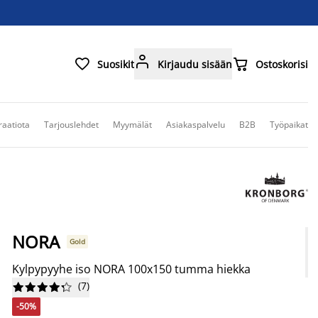



Suosikit
Kirjaudu sisään
Ostoskorisi
raatiota
Tarjouslehdet
Myymälät
Asiakaspalvelu
B2B
Työpaikat
NORA
Gold
Kylpypyyhe iso NORA 100x150 tumma hiekka
(
7
)










-50%