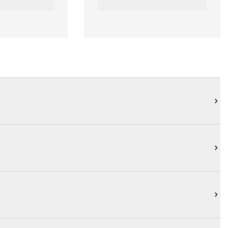


