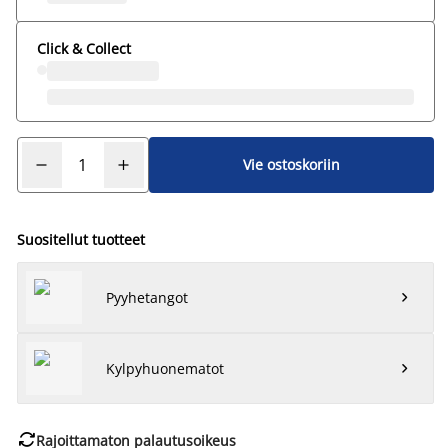
Click & Collect
Vie ostoskoriin
Suositellut tuotteet
Pyyhetangot

Kylpyhuonematot


Rajoittamaton palautusoikeus