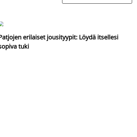
S
Patjojen erilaiset jousityypit: Löydä itsellesi
sopiva tuki