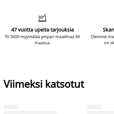

47 vuotta upeita tarjouksia
Skan
Yli 3600 myymälää ympäri maailmaa 49
Olemme maai
maassa.
on sk
Viimeksi katsotut