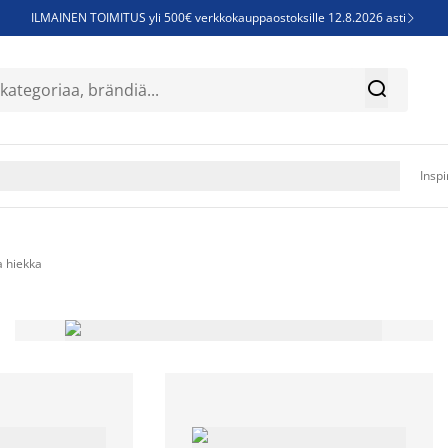
ILMAINEN TOIMITUS yli 500€ verkkokauppaostoksille 12.8.2026 asti

Parempiin uniin - Säästä jopa 60%


Sijauspatjoja - Säästä jopa 60%

Jenkkisänkyjä - Säästä jopa 60%

Inspi
 hiekka