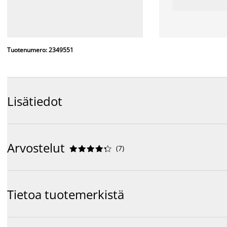
Tuotenumero: 2349551
Lisätiedot
Arvostelut
(
7
)










Tietoa tuotemerkistä