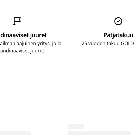


dinaaviset juuret
Patjatakuu
lmanlaajuinen yritys, jolla
25 vuoden takuu GOLD-p
andinaaviset juuret.