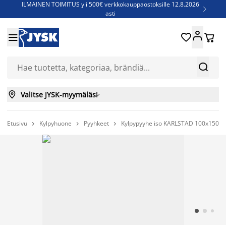
ILMAINEN TOIMITUS yli 500€ verkkokauppaostoksille 12.8.2026

asti
Parempiin uniin - Säästä jopa 60%





Sijauspatjoja - Säästä jopa 60%

Jenkkisänkyjä - Säästä jopa 60%



Valitse JYSK-myymäläsi

Etusivu
Kylpyhuone
Pyyhkeet
Kylpypyyhe iso KARLSTAD 100x150 va


