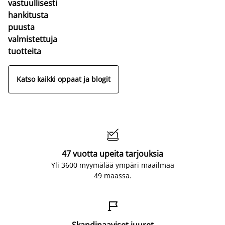
vastuullisesti
hankitusta
puusta
valmistettuja
tuotteita
Katso kaikki oppaat ja blogit

47 vuotta upeita tarjouksia
Yli 3600 myymälää ympäri maailmaa
49 maassa.

Skandinaaviset juuret