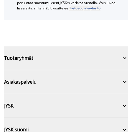
peruuttaa suostumukseni JYSK:n verkkosivustolla. Voin lukea
lisää siitä, miten JYSK käsittelee
Tietosuojakäytäntö
.

Tuoteryhmät

Asiakaspalvelu

JYSK

JYSK suomi