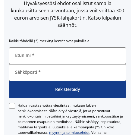
Hyväksyessäsi ehdot osallistut samalla
kuukausittaiseen arvontaan, jossa voit voittaa 300
euron arvoisen JYSK-lahjakortin. Katso kilpailun
säännöt.
Kaikki tähdellä (*) merkityt kentät ovat pakollisia.
Etunimi
*
Sähköposti
*
Rekisteröidy
Haluan vastaanottaa viestintää, mukaan lukien
henkilökohtaisesti räätälöityjä viestejä, jotka perustuvat
henkilökohtaisiin tietoihini ja käyttäytymiseeni, sähköpostitse ja
kolmannen osapuolen medioissa. Näihin sisältyy inspiraatiota,
mahtavia tarjouksia, uutuuksia ja kampanjoita JYSK:n koko
tuotevalikoimasta.
myynti- ja toimitusehdot
. Voin aina