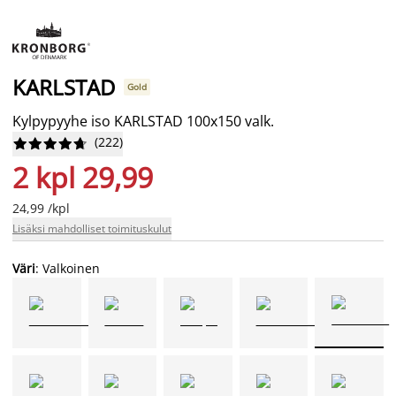
KARLSTAD
Gold
Kylpypyyhe iso KARLSTAD 100x150 valk.
(
222
)










2 kpl 29,99
24,99 /kpl
Lisäksi mahdolliset toimituskulut
Väri
: Valkoinen