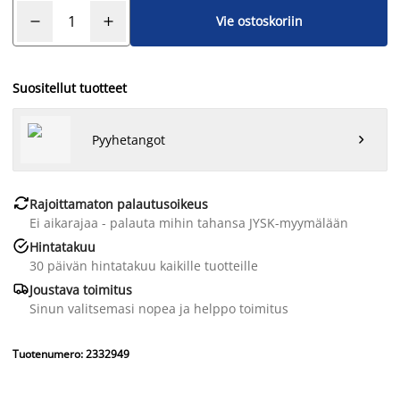
Vie ostoskoriin
Suositellut tuotteet
Pyyhetangot


Rajoittamaton palautusoikeus
Ei aikarajaa - palauta mihin tahansa JYSK-myymälään

Hintatakuu
30 päivän hintatakuu kaikille tuotteille

Joustava toimitus
Sinun valitsemasi nopea ja helppo toimitus
Tuotenumero: 2332949