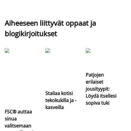
Aiheeseen liittyvät oppaat ja
blogikirjoitukset
Si
uu
va
Patjojen
erilaiset
jousityypit:
Stailaa kotisi
Löydä itsellesi
tekokukilla ja -
sopiva tuki
kasveilla
FSC® auttaa
sinua
valitsemaan