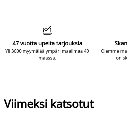

47 vuotta upeita tarjouksia
Skan
Yli 3600 myymälää ympäri maailmaa 49
Olemme maai
maassa.
on sk
Viimeksi katsotut