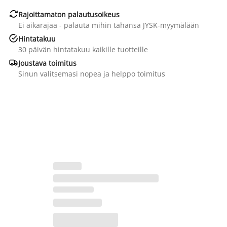

Rajoittamaton palautusoikeus
Ei aikarajaa - palauta mihin tahansa JYSK-myymälään

Hintatakuu
30 päivän hintatakuu kaikille tuotteille

Joustava toimitus
Sinun valitsemasi nopea ja helppo toimitus