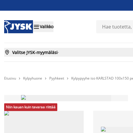

Valikko

Valitse JYSK-myymäläsi

Etusivu
Kylpyhuone
Pyyhkeet
Kylpypyyhe iso KARLSTAD 100x150 pe



Niin kauan kuin tavaraa riittää