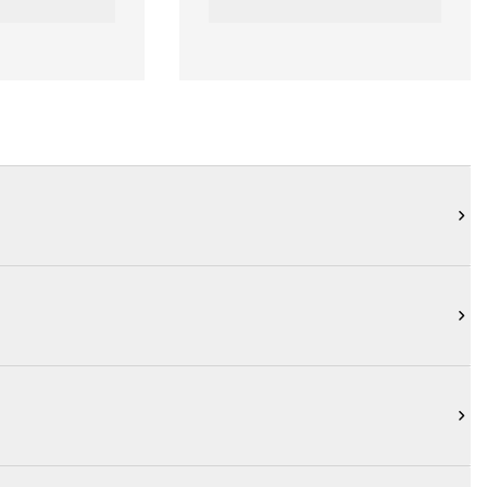


