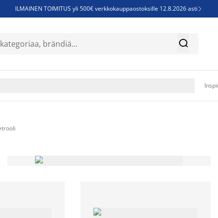
ILMAINEN TOIMITUS yli 500€ verkkokauppaostoksille 12.8.2026 asti

Parempiin uniin - Säästä jopa 60%


Sijauspatjoja - Säästä jopa 60%

Jenkkisänkyjä - Säästä jopa 60%

Inspi
trooli