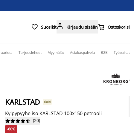



Suosikit
Kirjaudu sisään
Ostoskorisi
raatiota
Tarjouslehdet
Myymälät
Asiakaspalvelu
B2B
Työpaikat
KARLSTAD
Gold
Kylpypyyhe iso KARLSTAD 100x150 petrooli
(
20
)










-60%