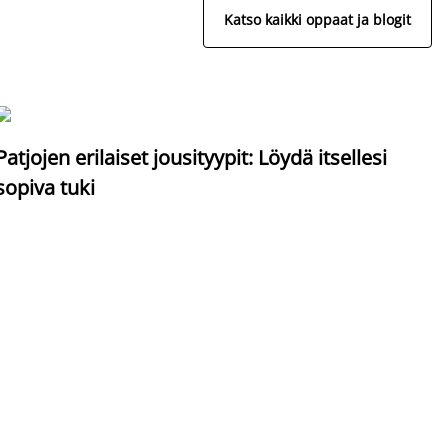
Katso kaikki oppaat ja blogit
S
Patjojen erilaiset jousityypit: Löydä itsellesi
sopiva tuki