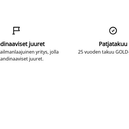


dinaaviset juuret
Patjatakuu
lmanlaajuinen yritys, jolla
25 vuoden takuu GOLD-p
andinaaviset juuret.