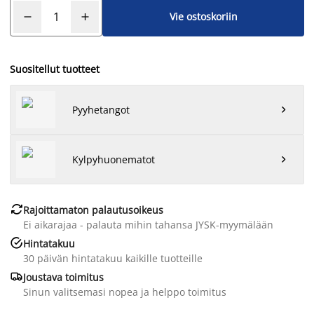
Vie ostoskoriin
Suositellut tuotteet
Pyyhetangot

Kylpyhuonematot


Rajoittamaton palautusoikeus
Ei aikarajaa - palauta mihin tahansa JYSK-myymälään

Hintatakuu
30 päivän hintatakuu kaikille tuotteille

Joustava toimitus
Sinun valitsemasi nopea ja helppo toimitus