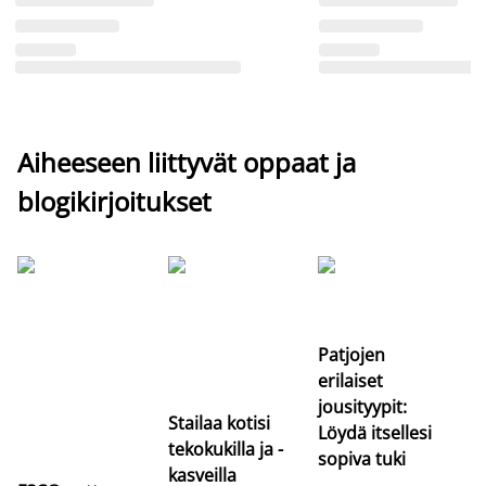
Aiheeseen liittyvät oppaat ja
blogikirjoitukset
Si
uu
va
Patjojen
erilaiset
jousityypit:
Stailaa kotisi
Löydä itsellesi
tekokukilla ja -
sopiva tuki
kasveilla