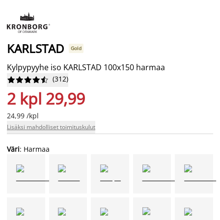
KARLSTAD
Gold
Kylpypyyhe iso KARLSTAD 100x150 harmaa
(
312
)










2 kpl 29,99
24,99 /kpl
Lisäksi mahdolliset toimituskulut
Väri
: Harmaa