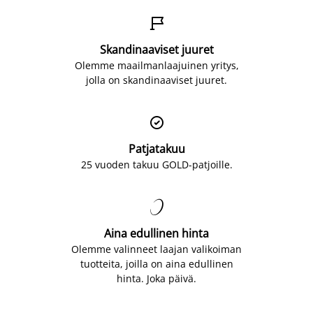

Skandinaaviset juuret
Olemme maailmanlaajuinen yritys,
jolla on skandinaaviset juuret.

Patjatakuu
25 vuoden takuu GOLD-patjoille.

Aina edullinen hinta
Olemme valinneet laajan valikoiman
tuotteita, joilla on aina edullinen
hinta. Joka päivä.