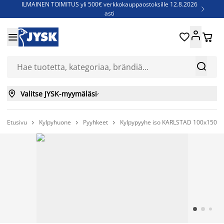
ILMAINEN TOIMITUS yli 500€ verkkokauppaostoksille 12.8.2026

asti
Parempiin uniin - Säästä jopa 60%





Sijauspatjoja - Säästä jopa 60%

Jenkkisänkyjä - Säästä jopa 60%



Valitse JYSK-myymäläsi

Etusivu
Kylpyhuone
Pyyhkeet
Kylpypyyhe iso KARLSTAD 100x150 


