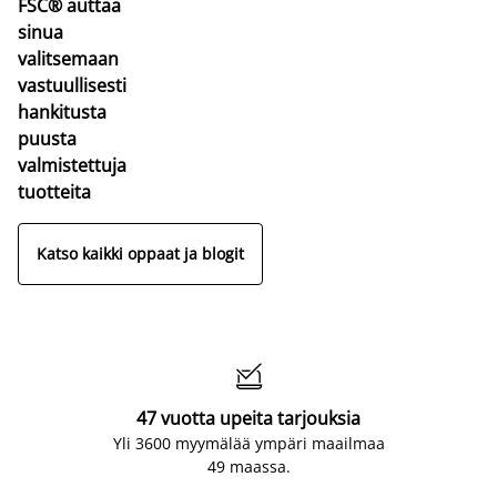
FSC® auttaa
sinua
valitsemaan
vastuullisesti
hankitusta
puusta
valmistettuja
tuotteita
Katso kaikki oppaat ja blogit

47 vuotta upeita tarjouksia
Yli 3600 myymälää ympäri maailmaa
49 maassa.