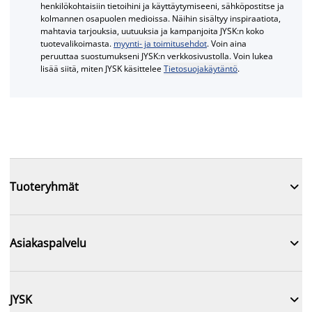
henkilökohtaisiin tietoihini ja käyttäytymiseeni, sähköpostitse ja
kolmannen osapuolen medioissa. Näihin sisältyy inspiraatiota,
mahtavia tarjouksia, uutuuksia ja kampanjoita JYSK:n koko
tuotevalikoimasta.
myynti- ja toimitusehdot
. Voin aina
peruuttaa suostumukseni JYSK:n verkkosivustolla. Voin lukea
lisää siitä, miten JYSK käsittelee
Tietosuojakäytäntö
.

Tuoteryhmät

Asiakaspalvelu

JYSK