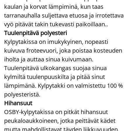
kaulan ja korvat lämpiminä, kun taas
tarranauhalla suljettava etuosa ja irrotettava
vyö pitävät takin tukevasti paikoillaan..
Tuulenpitävä polyesteri
Kylpytakissa on imukykyinen, nopeasti
kuivuva froteevuori, joka poistaa kosteuden
iholta ja auttaa sinua kuivumaan.
Tuulenpitävä ulkokangas suojaa sinua
kylmiltä tuulenpuuskilta ja pitää sinut
lämpimänä. Kylpytakki on valmistettu 100 %
polyesteristä.
Hihansuut
OSBY-kylpytakissa on pitkät hihansuut
peukaloaukkoineen, jotka peittävät kädet
mutta mahdollistavat täyden liikkuvuuden.