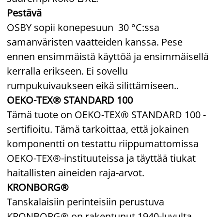
Pestävä
OSBY sopii konepesuun 30 °C:ssa
samanväristen vaatteiden kanssa. Pese
ennen ensimmäistä käyttöä ja ensimmäisellä
kerralla erikseen. Ei sovellu
rumpukuivaukseen eikä silittämiseen..
OEKO-TEX® STANDARD 100
Tämä tuote on OEKO-TEX® STANDARD 100 -
sertifioitu. Tämä tarkoittaa, että jokainen
komponentti on testattu riippumattomissa
OEKO-TEX®-instituuteissa ja täyttää tiukat
haitallisten aineiden raja-arvot.
KRONBORG®
Tanskalaisiin perinteisiin perustuva
KRONBORG® on rakentunut 1940-luvulta