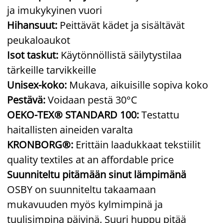
ja imukykyinen vuori
Hihansuut:
Peittävät kädet ja sisältävät
peukaloaukot
Isot taskut:
Käytönnöllistä säilytystilaa
tärkeille tarvikkeille
Unisex-koko:
Mukava, aikuisille sopiva koko
Pestävä:
Voidaan pestä 30°C
OEKO-TEX® STANDARD 100:
Testattu
haitallisten aineiden varalta
KRONBORG®:
Erittäin laadukkaat tekstiilit
quality textiles at an affordable price
Suunniteltu pitämään sinut lämpimänä
OSBY on suunniteltu takaamaan
mukavuuden myös kylmimpinä ja
tuulisimpina päivinä. Suuri huppu pitää