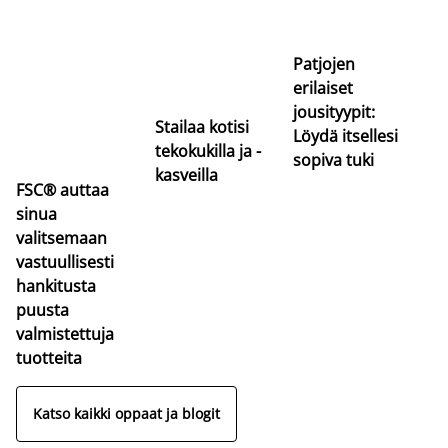
Si
uu
va
Patjojen
erilaiset
jousityypit:
Stailaa kotisi
Löydä itsellesi
tekokukilla ja -
sopiva tuki
kasveilla
FSC® auttaa
sinua
valitsemaan
vastuullisesti
hankitusta
puusta
valmistettuja
tuotteita
Katso kaikki oppaat ja blogit