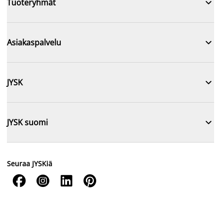

Tuoteryhmät

Asiakaspalvelu

JYSK

JYSK suomi
Seuraa JYSKiä



