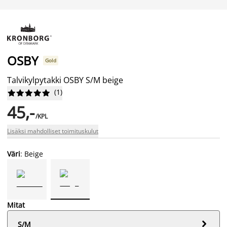
OSBY
Gold
Talvikylpytakki OSBY S/M beige
(
1
)










45,-
/KPL
Lisäksi mahdolliset toimituskulut
Väri
: Beige
Mitat

S/M