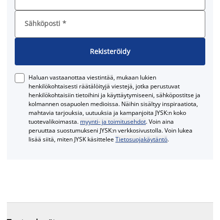
Sähköposti
*
Rekisteröidy
Haluan vastaanottaa viestintää, mukaan lukien
henkilökohtaisesti räätälöityjä viestejä, jotka perustuvat
henkilökohtaisiin tietoihini ja käyttäytymiseeni, sähköpostitse ja
kolmannen osapuolen medioissa. Näihin sisältyy inspiraatiota,
mahtavia tarjouksia, uutuuksia ja kampanjoita JYSK:n koko
tuotevalikoimasta.
myynti- ja toimitusehdot
. Voin aina
peruuttaa suostumukseni JYSK:n verkkosivustolla. Voin lukea
lisää siitä, miten JYSK käsittelee
Tietosuojakäytäntö
.