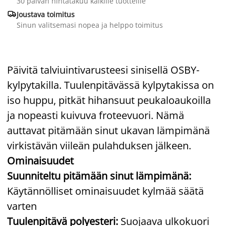
30 päivän hintatakuu kaikille tuotteille

Joustava toimitus
Sinun valitsemasi nopea ja helppo toimitus
Päivitä talviuintivarusteesi sinisellä OSBY-
kylpytakilla. Tuulenpitävässä kylpytakissa on
iso huppu, pitkät hihansuut peukaloaukoilla
ja nopeasti kuivuva froteevuori. Nämä
auttavat pitämään sinut ukavan lämpimänä
virkistävän viileän pulahduksen jälkeen.
Ominaisuudet
Suunniteltu pitämään sinut lämpimänä:
Käytännölliset ominaisuudet kylmää säätä
varten
Tuulenpitävä polyesteri:
Suojaava ulkokuori