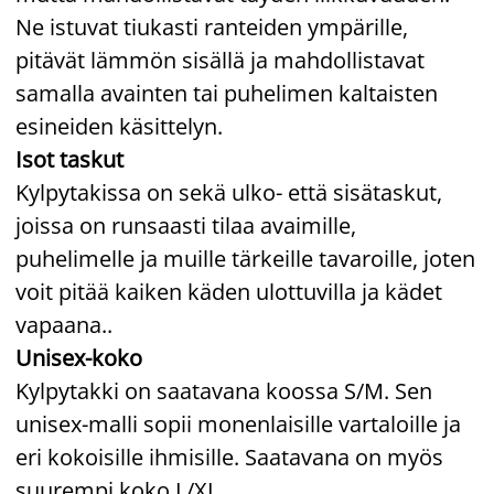
Ne istuvat tiukasti ranteiden ympärille,
pitävät lämmön sisällä ja mahdollistavat
samalla avainten tai puhelimen kaltaisten
esineiden käsittelyn.
Isot taskut
Kylpytakissa on sekä ulko- että sisätaskut,
joissa on runsaasti tilaa avaimille,
puhelimelle ja muille tärkeille tavaroille, joten
voit pitää kaiken käden ulottuvilla ja kädet
vapaana..
Unisex-koko
Kylpytakki on saatavana koossa S/M. Sen
unisex-malli sopii monenlaisille vartaloille ja
eri kokoisille ihmisille. Saatavana on myös
suurempi koko L/XL.