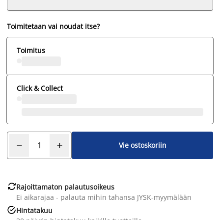
Toimitetaan vai noudat itse?
Toimitus
Click & Collect
Vie ostoskoriin

Rajoittamaton palautusoikeus
Ei aikarajaa - palauta mihin tahansa JYSK-myymälään

Hintatakuu