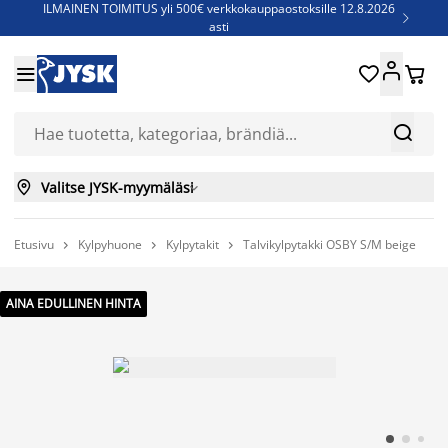
ILMAINEN TOIMITUS yli 500€ verkkokauppaostoksille 12.8.2026

asti
Parempiin uniin - Säästä jopa 60%





Sijauspatjoja - Säästä jopa 60%

Jenkkisänkyjä - Säästä jopa 60%



Valitse JYSK-myymäläsi

Etusivu
Kylpyhuone
Kylpytakit
Talvikylpytakki OSBY S/M beige



AINA EDULLINEN HINTA