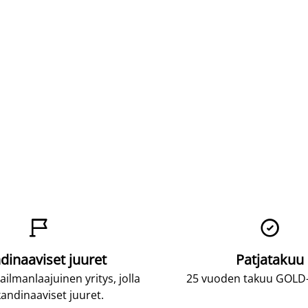


dinaaviset juuret
Patjatakuu
lmanlaajuinen yritys, jolla
25 vuoden takuu GOLD-p
andinaaviset juuret.