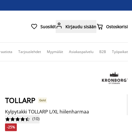



Suosikit
Kirjaudu sisään
Ostoskorisi
raatiota
Tarjouslehdet
Myymälät
Asiakaspalvelu
B2B
Työpaikat
TOLLARP
Gold
Kylpytakki TOLLARP L/XL hiilenharmaa
(
10
)










-25%