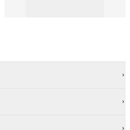


