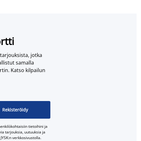
rtti
 tarjouksista, jotka
llistut samalla
tin. Katso kilpailun
Rekisteröidy
nkilökohtaisiin tietoihini ja
a tarjouksia, uutuuksia ja
JYSK:n verkkosivustolla.