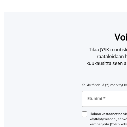
Voi
Tilaa JYSK:n uutisk
räätälöidään h
kuukausittaiseen ar
Kaikki tähdellä (*) merkityt k
Etunimi
*
Haluan vastaanottaa vies
käyttäytymiseeni, sähkö
kampanjoita JYSK:n kok