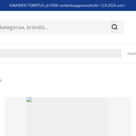
ILMAINEN TOIMITUS yli 500€ verkkokauppaostoksille 12.8.2026 asti

Parempiin uniin - Säästä jopa 60%


Sijauspatjoja - Säästä jopa 60%

Jenkkisänkyjä - Säästä jopa 60%

Inspi
aa