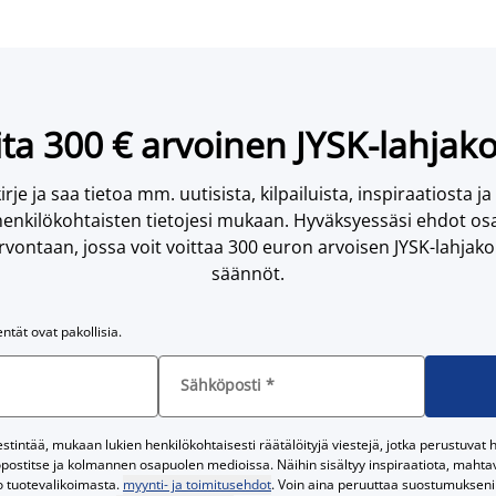
ta 300 € arvoinen JYSK-lahjako
irje ja saa tietoa mm. uutisista, kilpailuista, inspiraatiosta ja
enkilökohtaisten tietojesi mukaan. Hyväksyessäsi ehdot osa
vontaan, jossa voit voittaa 300 euron arvoisen JYSK-lahjakor
säännöt.
entät ovat pakollisia.
Sähköposti
*
tintää, mukaan lukien henkilökohtaisesti räätälöityjä viestejä, jotka perustuvat he
postitse ja kolmannen osapuolen medioissa. Näihin sisältyy inspiraatiota, mahtavi
o tuotevalikoimasta.
myynti- ja toimitusehdot
. Voin aina peruuttaa suostumukseni 