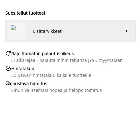
Suositellut tuotteet
Lisätarvikkeet


Rajoittamaton palautusoikeus
Ei aikarajaa - palauta mihin tahansa JYSK-myymälään

Hintatakuu
30 päivän hintatakuu kaikille tuotteille

Joustava toimitus
Sinun valitsemasi nopea ja helppo toimitus