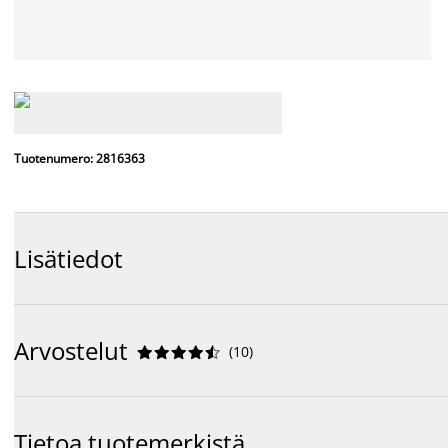
Tuotenumero: 2816363
Lisätiedot
Arvostelut
(
10
)










Tietoa tuotemerkistä