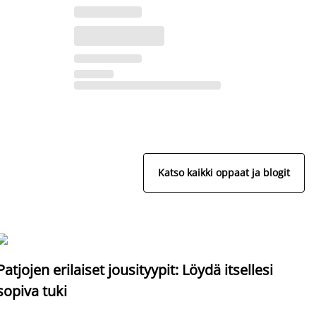
Katso kaikki oppaat ja blogit
S
Patjojen erilaiset jousityypit: Löydä itsellesi
sopiva tuki