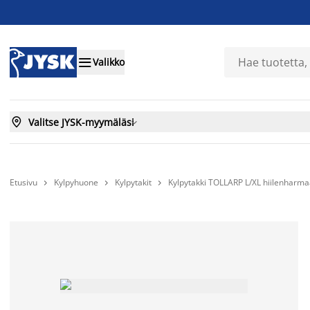

Valikko

Valitse JYSK-myymäläsi

Etusivu
Kylpyhuone
Kylpytakit
Kylpytakki TOLLARP L/XL hiilenharm


