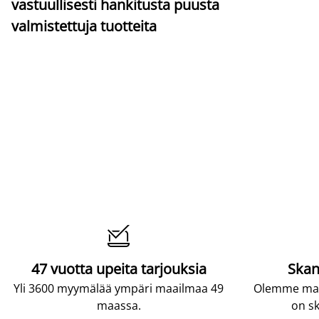
vastuullisesti hankitusta puusta
valmistettuja tuotteita

47 vuotta upeita tarjouksia
Skan
Yli 3600 myymälää ympäri maailmaa 49
Olemme maai
maassa.
on sk