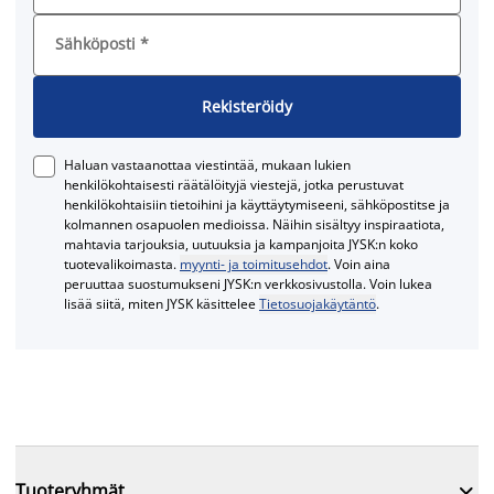
Sähköposti
*
Rekisteröidy
Haluan vastaanottaa viestintää, mukaan lukien
henkilökohtaisesti räätälöityjä viestejä, jotka perustuvat
henkilökohtaisiin tietoihini ja käyttäytymiseeni, sähköpostitse ja
kolmannen osapuolen medioissa. Näihin sisältyy inspiraatiota,
mahtavia tarjouksia, uutuuksia ja kampanjoita JYSK:n koko
tuotevalikoimasta.
myynti- ja toimitusehdot
. Voin aina
peruuttaa suostumukseni JYSK:n verkkosivustolla. Voin lukea
lisää siitä, miten JYSK käsittelee
Tietosuojakäytäntö
.

Tuoteryhmät