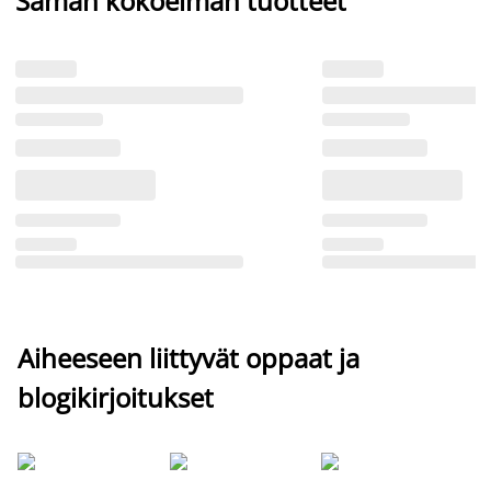
Saman kokoelman tuotteet
Aiheeseen liittyvät oppaat ja
blogikirjoitukset
Si