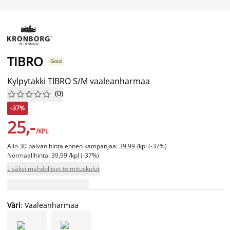
TIBRO
Gold
Kylpytakki TIBRO S/M vaaleanharmaa
(
0
)










-37%
25,-
/KPL
Alin 30 päivän hinta ennen kampanjaa: 39,99 /kpl (-37%)
Normaalihinta: 39,99 /kpl (-37%)
Lisäksi mahdolliset toimituskulut
Väri
: Vaaleanharmaa