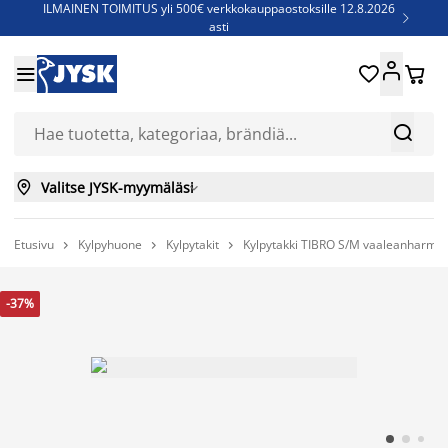
ILMAINEN TOIMITUS yli 500€ verkkokauppaostoksille 12.8.2026

asti
Parempiin uniin - Säästä jopa 60%





Sijauspatjoja - Säästä jopa 60%

Jenkkisänkyjä - Säästä jopa 60%



Valitse JYSK-myymäläsi

Etusivu
Kylpyhuone
Kylpytakit
Kylpytakki TIBRO S/M vaaleanharma



-37%