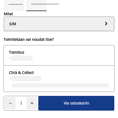
Mitat

S/M
Toimitetaan vai noudat itse?
Toimitus
Click & Collect
Vie ostoskoriin