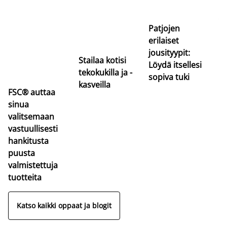
uu
va
Patjojen
erilaiset
jousityypit:
Stailaa kotisi
Löydä itsellesi
tekokukilla ja -
sopiva tuki
kasveilla
FSC® auttaa
sinua
valitsemaan
vastuullisesti
hankitusta
puusta
valmistettuja
tuotteita
Katso kaikki oppaat ja blogit