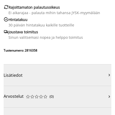

Rajoittamaton palautusoikeus
Ei aikarajaa - palauta mihin tahansa JYSK-myymälään

Hintatakuu
30 päivän hintatakuu kaikille tuotteille

Joustava toimitus
Sinun valitsemasi nopea ja helppo toimitus
Tuotenumero: 2816358
Lisätiedot

Arvostelut
(
0
)










