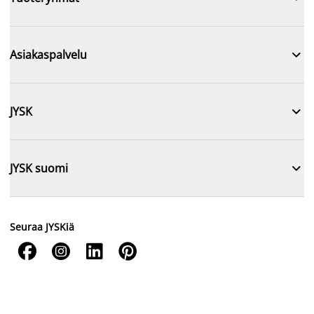

Asiakaspalvelu

JYSK

JYSK suomi
Seuraa JYSKiä



