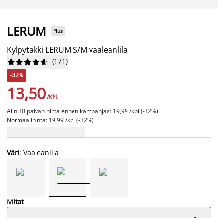
LERUM
Plus
Kylpytakki LERUM S/M vaaleanlila
(
171
)










-32%
13,50
/KPL
Alin 30 päivän hinta ennen kampanjaa: 19,99 /kpl (-32%)
Normaalihinta: 19,99 /kpl (-32%)
Väri
: Vaaleanlila
Mitat