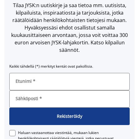
Tilaa JYSK:n uutiskirje ja saa tietoa mm. uutisista,
kilpailuista, inspiraatiosta ja tarjouksista, jotka
räätälöidään henkilökohtaisten tietojesi mukaan.
Hyväksyessäsi ehdot osallistut samalla
kuukausittaiseen arvontaan, jossa voit voittaa 300
euron arvoisen JYSK-lahjakortin. Katso kilpailun
säännöt.
Kaikki tähdellä (*) merkityt kentät ovat pakollisia.
Etunimi
*
Sähköposti
*
Rekisteröidy
Haluan vastaanottaa viestintää, mukaan lukien
henkilökohtaisesti räätälöityjä viestejä, jotka perustuvat