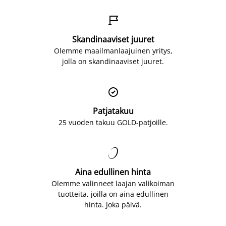

Skandinaaviset juuret
Olemme maailmanlaajuinen yritys,
jolla on skandinaaviset juuret.

Patjatakuu
25 vuoden takuu GOLD-patjoille.

Aina edullinen hinta
Olemme valinneet laajan valikoiman
tuotteita, joilla on aina edullinen
hinta. Joka päivä.