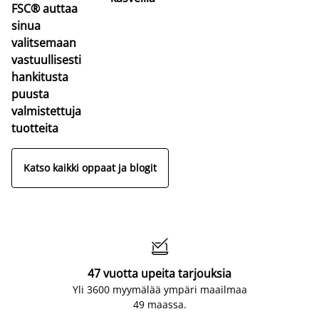
FSC® auttaa
sinua
valitsemaan
vastuullisesti
hankitusta
puusta
valmistettuja
tuotteita
Katso kaikki oppaat ja blogit

47 vuotta upeita tarjouksia
Yli 3600 myymälää ympäri maailmaa
49 maassa.