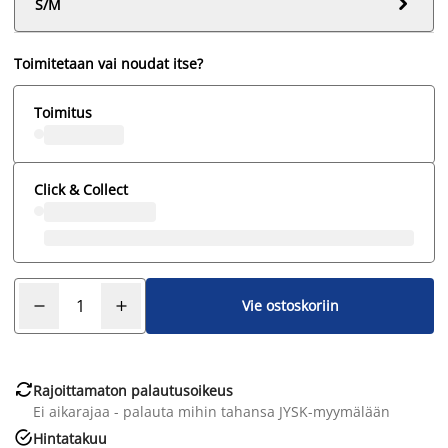

S/M
Toimitetaan vai noudat itse?
Toimitus
Click & Collect
Vie ostoskoriin

Rajoittamaton palautusoikeus
Ei aikarajaa - palauta mihin tahansa JYSK-myymälään

Hintatakuu