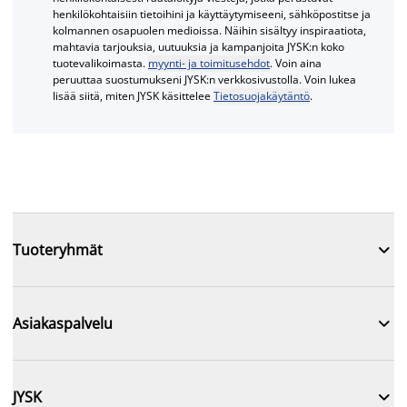
henkilökohtaisiin tietoihini ja käyttäytymiseeni, sähköpostitse ja
kolmannen osapuolen medioissa. Näihin sisältyy inspiraatiota,
mahtavia tarjouksia, uutuuksia ja kampanjoita JYSK:n koko
tuotevalikoimasta.
myynti- ja toimitusehdot
. Voin aina
peruuttaa suostumukseni JYSK:n verkkosivustolla. Voin lukea
lisää siitä, miten JYSK käsittelee
Tietosuojakäytäntö
.

Tuoteryhmät

Asiakaspalvelu

JYSK