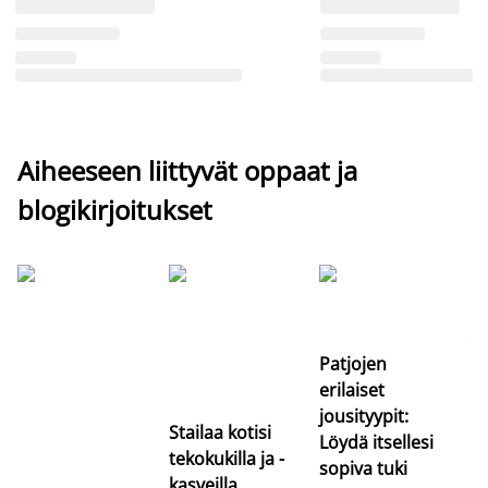
Aiheeseen liittyvät oppaat ja
blogikirjoitukset
Si
uu
va
Patjojen
erilaiset
jousityypit:
Stailaa kotisi
Löydä itsellesi
tekokukilla ja -
sopiva tuki
kasveilla