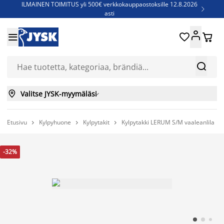
ILMAINEN TOIMITUS yli 500€ verkkokauppaostoksille 12.8.2026

asti
Parempiin uniin - Säästä jopa 60%





Sijauspatjoja - Säästä jopa 60%

Jenkkisänkyjä - Säästä jopa 60%



Valitse JYSK-myymäläsi

Etusivu
Kylpyhuone
Kylpytakit
Kylpytakki LERUM S/M vaaleanlila



-32%