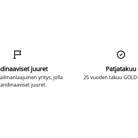


dinaaviset juuret
Patjatakuu
lmanlaajuinen yritys, jolla
25 vuoden takuu GOLD-p
andinaaviset juuret.