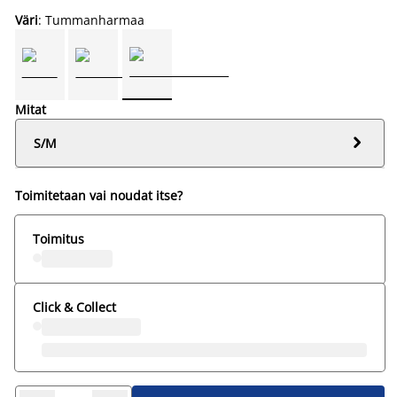
Väri
: Tummanharmaa
Mitat

S/M
Toimitetaan vai noudat itse?
Toimitus
Click & Collect