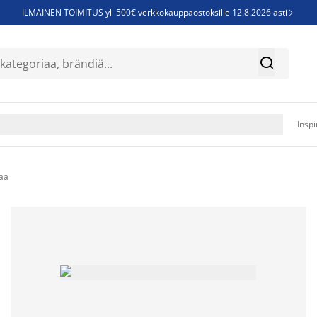
ILMAINEN TOIMITUS yli 500€ verkkokauppaostoksille 12.8.2026 asti

Parempiin uniin - Säästä jopa 60%


Sijauspatjoja - Säästä jopa 60%

Jenkkisänkyjä - Säästä jopa 60%

Inspi
aa