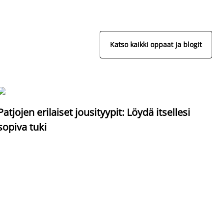
Katso kaikki oppaat ja blogit
S
Patjojen erilaiset jousityypit: Löydä itsellesi
sopiva tuki