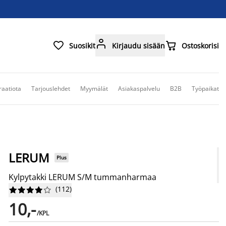



Suosikit
Kirjaudu sisään
Ostoskorisi
raatiota
Tarjouslehdet
Myymälät
Asiakaspalvelu
B2B
Työpaikat
LERUM
Plus
Kylpytakki LERUM S/M tummanharmaa
(
112
)










10,-
/KPL