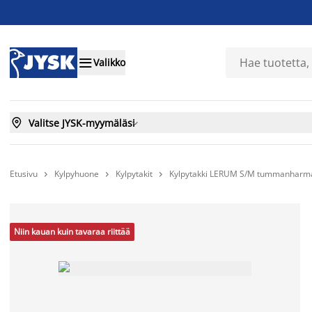

Valikko

Valitse JYSK-myymäläsi

Etusivu
Kylpyhuone
Kylpytakit
Kylpytakki LERUM S/M tummanharm



Niin kauan kuin tavaraa riittää