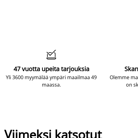

47 vuotta upeita tarjouksia
Skan
Yli 3600 myymälää ympäri maailmaa 49
Olemme maai
maassa.
on sk
Viimeksi katsotut