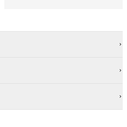


