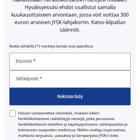
Hyväksyessäsi ehdot osallistut samalla
kuukausittaiseen arvontaan, jossa voit voittaa 300
euron arvoisen JYSK-lahjakortin. Katso kilpailun
säännöt.
Kaikki tähdellä (*) merkityt kentät ovat pakollisia.
Etunimi
*
Sähköposti
*
Rekisteröidy
Haluan vastaanottaa viestintää, mukaan lukien
henkilökohtaisesti räätälöityjä viestejä, jotka perustuvat
henkilökohtaisiin tietoihini ja käyttäytymiseeni, sähköpostitse ja
kolmannen osapuolen medioissa. Näihin sisältyy inspiraatiota,
mahtavia tarjouksia, uutuuksia ja kampanjoita JYSK:n koko