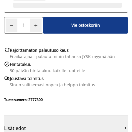
Vie ostoskoriin

Rajoittamaton palautusoikeus
Ei aikarajaa - palauta mihin tahansa JYSK-myymälään

Hintatakuu
30 päivän hintatakuu kaikille tuotteille

Joustava toimitus
Sinun valitsemasi nopea ja helppo toimitus
Tuotenumero: 2777300
Lisätiedot
