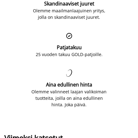
Skandinaaviset juuret
Olemme maailmanlaajuinen yritys,
jolla on skandinaaviset juuret.

Patjatakuu
25 vuoden takuu GOLD-patjoille.

Aina edullinen hinta
Olemme valinneet laajan valikoiman
tuotteita, joilla on aina edullinen
hinta. Joka päivä.
Viimeksi katsotut