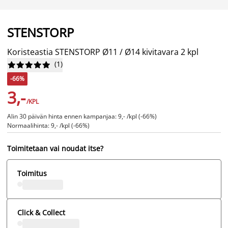
STENSTORP
Koristeastia STENSTORP Ø11 / Ø14 kivitavara 2 kpl
(
1
)










-66%
3,-
/KPL
Alin 30 päivän hinta ennen kampanjaa: 9,- /kpl (-66%)
Normaalihinta: 9,- /kpl (-66%)
Toimitetaan vai noudat itse?
Toimitus
Click & Collect