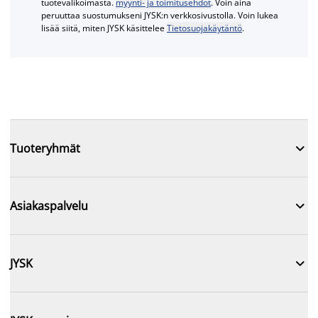
tuotevalikoimasta.
myynti- ja toimitusehdot
. Voin aina
peruuttaa suostumukseni JYSK:n verkkosivustolla. Voin lukea
lisää siitä, miten JYSK käsittelee
Tietosuojakäytäntö
.

Tuoteryhmät

Asiakaspalvelu

JYSK