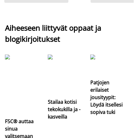
Aiheeseen liittyvät oppaat ja
blogikirjoitukset
Si
uu
va
Patjojen
erilaiset
jousityypit:
Stailaa kotisi
Löydä itsellesi
tekokukilla ja -
sopiva tuki
kasveilla
FSC® auttaa
sinua
valitsemaan