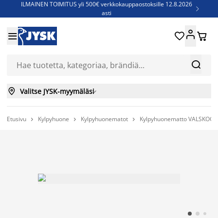
ILMAINEN TOIMITUS yli 500€ verkkokauppaostoksille 12.8.2026

asti
Parempiin uniin - Säästä jopa 60%





Sijauspatjoja - Säästä jopa 60%

Jenkkisänkyjä - Säästä jopa 60%



Valitse JYSK-myymäläsi

Etusivu
Kylpyhuone
Kylpyhuonematot
Kylpyhuonematto VALSKOG 4


