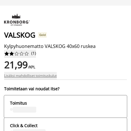
VALSKOG
Gold
Kylpyhuonematto VALSKOG 40x60 ruskea
(
1
)










21,99
/KPL
Lisäksi mahdolliset toimituskulut
Toimitetaan vai noudat itse?
Toimitus
Click & Collect