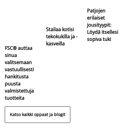
va
Patjojen
erilaiset
jousityypit:
Stailaa kotisi
Löydä itsellesi
tekokukilla ja -
sopiva tuki
kasveilla
FSC® auttaa
sinua
valitsemaan
vastuullisesti
hankitusta
puusta
valmistettuja
tuotteita
Katso kaikki oppaat ja blogit