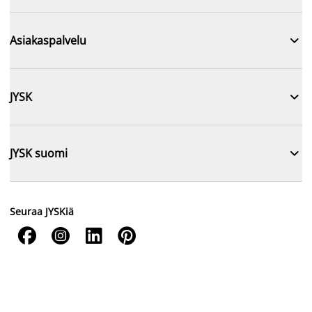

Asiakaspalvelu

JYSK

JYSK suomi
Seuraa JYSKiä



