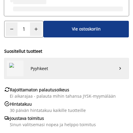
Vie ostoskoriin
Suositellut tuotteet
Pyyhkeet


Rajoittamaton palautusoikeus
Ei aikarajaa - palauta mihin tahansa JYSK-myymälään

Hintatakuu
30 päivän hintatakuu kaikille tuotteille

Joustava toimitus
Sinun valitsemasi nopea ja helppo toimitus