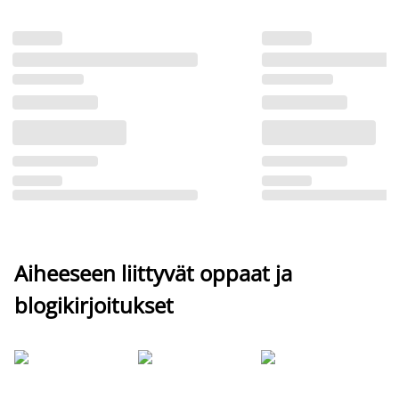
Aiheeseen liittyvät oppaat ja
blogikirjoitukset
Si
uu