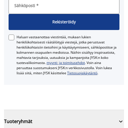
Sähköposti
*
Rekisteröidy
Haluan vastaanottaa viestintää, mukaan lukien
henkilökohtaisesti räätälöityjä viestejä, jotka perustuvat
henkilökohtaisiin tietoihini ja käyttäytymiseeni, sähköpostitse ja
kolmannen osapuolen medioissa. Näihin sisältyy inspiraatiota,
mahtavia tarjouksia, uutuuksia ja kampanjoita JYSK:n koko
tuotevalikoimasta.
myynti- ja toimitusehdot
. Voin aina
peruuttaa suostumukseni JYSK:n verkkosivustolla. Voin lukea
lisää siitä, miten JYSK käsittelee
Tietosuojakäytäntö
.

Tuoteryhmät