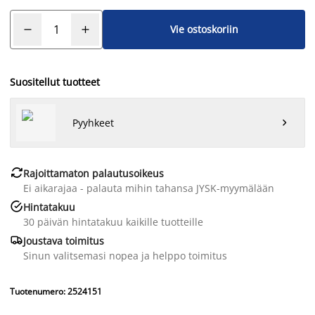
Vie ostoskoriin
Suositellut tuotteet
Pyyhkeet


Rajoittamaton palautusoikeus
Ei aikarajaa - palauta mihin tahansa JYSK-myymälään

Hintatakuu
30 päivän hintatakuu kaikille tuotteille

Joustava toimitus
Sinun valitsemasi nopea ja helppo toimitus
Tuotenumero: 2524151