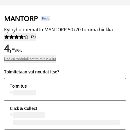
MANTORP
Basic
Kylpyhuonematto MANTORP 50x70 tumma hiekka
(
3
)










4,-
/KPL
Lisäksi mahdolliset toimituskulut
Toimitetaan vai noudat itse?
Toimitus
Click & Collect