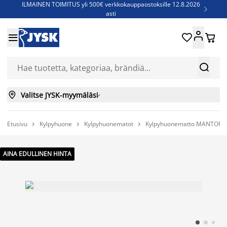
ILMAINEN TOIMITUS yli 500€ verkkokauppaostoksille 12.8.2026

asti
Parempiin uniin - Säästä jopa 60%





Sijauspatjoja - Säästä jopa 60%

Jenkkisänkyjä - Säästä jopa 60%



Valitse JYSK-myymäläsi

Etusivu
Kylpyhuone
Kylpyhuonematot
Kylpyhuonematto MANTORP 



AINA EDULLINEN HINTA