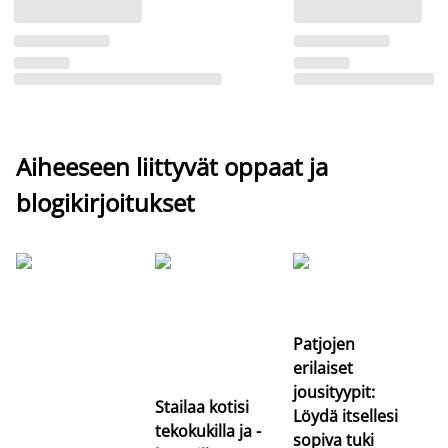
Aiheeseen liittyvät oppaat ja
blogikirjoitukset
Si
uu
va
Patjojen
erilaiset
jousityypit:
Stailaa kotisi
Löydä itsellesi
tekokukilla ja -
sopiva tuki