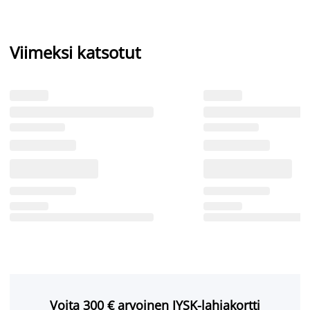
Viimeksi katsotut
Voita 300 € arvoinen JYSK-lahjakortti