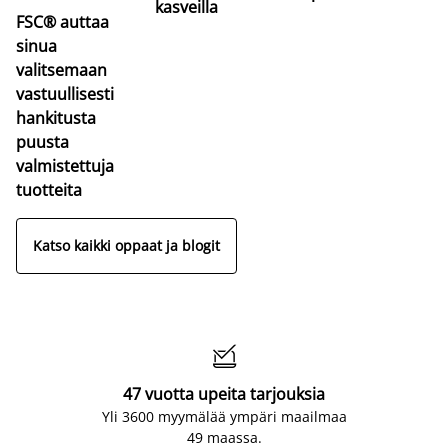
kasveilla
FSC® auttaa
sinua
valitsemaan
vastuullisesti
hankitusta
puusta
valmistettuja
tuotteita
Katso kaikki oppaat ja blogit

47 vuotta upeita tarjouksia
Yli 3600 myymälää ympäri maailmaa
49 maassa.