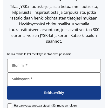
Tilaa JYSK:n uutiskirje ja saa tietoa mm. uutisista,
kilpailuista, inspiraatiosta ja tarjouksista, jotka
räätälöidään henkilökohtaisten tietojesi mukaan.
Hyväksyessäsi ehdot osallistut samalla
kuukausittaiseen arvontaan, jossa voit voittaa 300
euron arvoisen JYSK-lahjakortin. Katso kilpailun
säännöt.
Kaikki tähdellä (*) merkityt kentät ovat pakollisia.
Etunimi
*
Sähköposti
*
Rekisteröidy
Haluan vastaanottaa viestintää, mukaan lukien