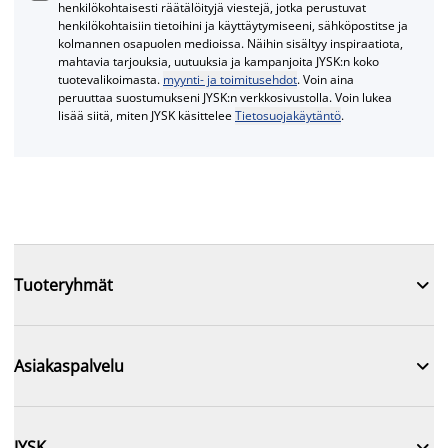
henkilökohtaisesti räätälöityjä viestejä, jotka perustuvat
henkilökohtaisiin tietoihini ja käyttäytymiseeni, sähköpostitse ja
kolmannen osapuolen medioissa. Näihin sisältyy inspiraatiota,
mahtavia tarjouksia, uutuuksia ja kampanjoita JYSK:n koko
tuotevalikoimasta.
myynti- ja toimitusehdot
. Voin aina
peruuttaa suostumukseni JYSK:n verkkosivustolla. Voin lukea
lisää siitä, miten JYSK käsittelee
Tietosuojakäytäntö
.

Tuoteryhmät

Asiakaspalvelu

JYSK