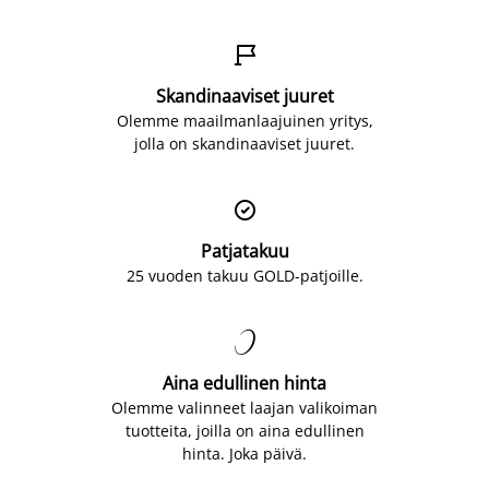

Skandinaaviset juuret
Olemme maailmanlaajuinen yritys,
jolla on skandinaaviset juuret.

Patjatakuu
25 vuoden takuu GOLD-patjoille.

Aina edullinen hinta
Olemme valinneet laajan valikoiman
tuotteita, joilla on aina edullinen
hinta. Joka päivä.