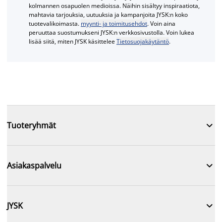
kolmannen osapuolen medioissa. Näihin sisältyy inspiraatiota,
mahtavia tarjouksia, uutuuksia ja kampanjoita JYSK:n koko
tuotevalikoimasta.
myynti- ja toimitusehdot
. Voin aina
peruuttaa suostumukseni JYSK:n verkkosivustolla. Voin lukea
lisää siitä, miten JYSK käsittelee
Tietosuojakäytäntö
.

Tuoteryhmät

Asiakaspalvelu

JYSK