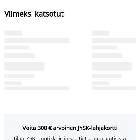
Viimeksi katsotut
Voita 300 € arvoinen JYSK-lahjakortti
Tilaa JYSK:n uutiskirje ja saa tietoa mm. uutisista,