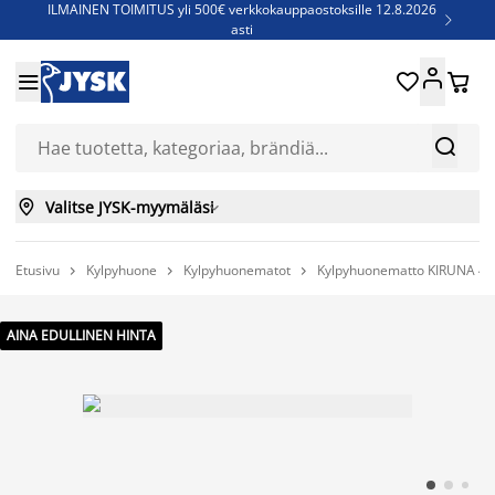
ILMAINEN TOIMITUS yli 500€ verkkokauppaostoksille 12.8.2026

asti
Parempiin uniin - Säästä jopa 60%





Sijauspatjoja - Säästä jopa 60%

Jenkkisänkyjä - Säästä jopa 60%



Valitse JYSK-myymäläsi

Etusivu
Kylpyhuone
Kylpyhuonematot
Kylpyhuonematto KIRUNA 40



AINA EDULLINEN HINTA