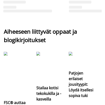
Aiheeseen liittyvät oppaat ja
blogikirjoitukset
Si
uu
va
Patjojen
erilaiset
jousityypit:
Stailaa kotisi
Löydä itsellesi
tekokukilla ja -
sopiva tuki
kasveilla
FSC® auttaa