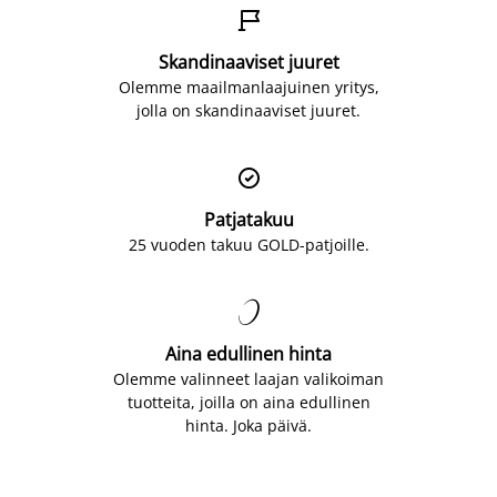

Skandinaaviset juuret
Olemme maailmanlaajuinen yritys,
jolla on skandinaaviset juuret.

Patjatakuu
25 vuoden takuu GOLD-patjoille.

Aina edullinen hinta
Olemme valinneet laajan valikoiman
tuotteita, joilla on aina edullinen
hinta. Joka päivä.