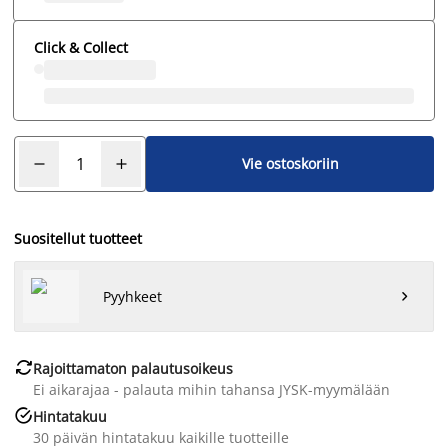
Click & Collect
Vie ostoskoriin
Suositellut tuotteet
Pyyhkeet


Rajoittamaton palautusoikeus
Ei aikarajaa - palauta mihin tahansa JYSK-myymälään

Hintatakuu
30 päivän hintatakuu kaikille tuotteille