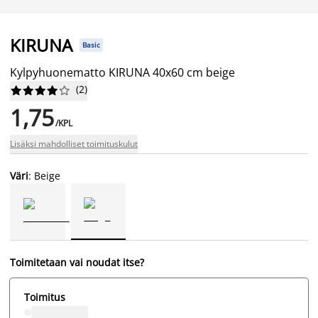
KIRUNA
Basic
Kylpyhuonematto KIRUNA 40x60 cm beige
(
2
)










1,75
/KPL
Lisäksi mahdolliset toimituskulut
Väri
: Beige
Toimitetaan vai noudat itse?
Toimitus