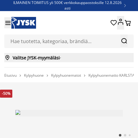
ILMAINEN TOIMITUS yli 500€ verkkokauppaostoksille 12.8.2026

asti
Parempiin uniin - Säästä jopa 60%





Sijauspatjoja - Säästä jopa 60%

Jenkkisänkyjä - Säästä jopa 60%



Valitse JYSK-myymäläsi

Etusivu
Kylpyhuone
Kylpyhuonematot
Kylpyhuonematto KARLSTAD 



-50%