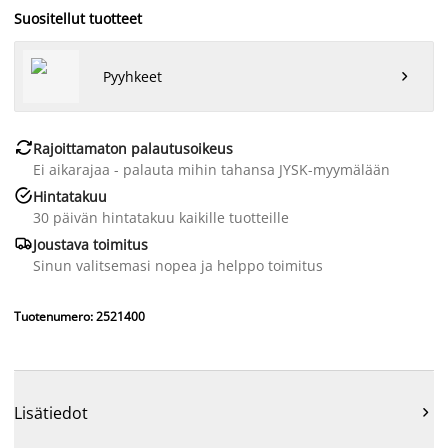
Suositellut tuotteet
Pyyhkeet


Rajoittamaton palautusoikeus
Ei aikarajaa - palauta mihin tahansa JYSK-myymälään

Hintatakuu
30 päivän hintatakuu kaikille tuotteille

Joustava toimitus
Sinun valitsemasi nopea ja helppo toimitus
Tuotenumero: 2521400
Lisätiedot
