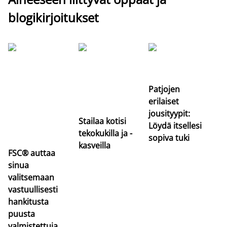
blogikirjoitukset
Si
uu
va
Patjojen
erilaiset
jousityypit:
Stailaa kotisi
Löydä itsellesi
tekokukilla ja -
sopiva tuki
kasveilla
FSC® auttaa
sinua
valitsemaan
vastuullisesti
hankitusta
puusta
valmistettuja