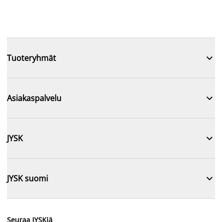

Tuoteryhmät

Asiakaspalvelu

JYSK

JYSK suomi
Seuraa JYSKiä