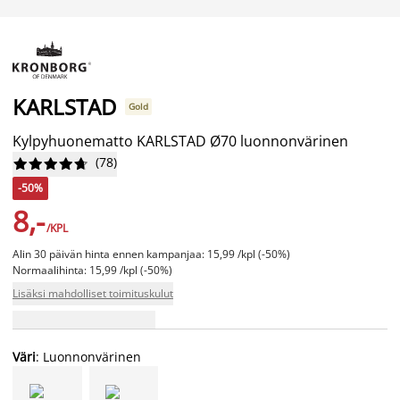
KARLSTAD
Gold
Kylpyhuonematto KARLSTAD Ø70 luonnonvärinen
(
78
)










-50%
8,-
/KPL
Alin 30 päivän hinta ennen kampanjaa: 15,99 /kpl (-50%)
Normaalihinta: 15,99 /kpl (-50%)
Lisäksi mahdolliset toimituskulut
Väri
: Luonnonvärinen