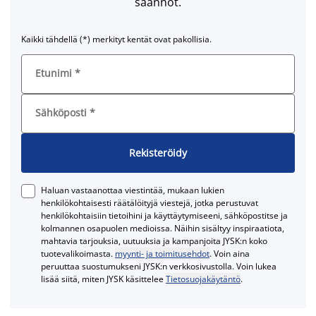
säännöt.
Kaikki tähdellä (*) merkityt kentät ovat pakollisia.
Etunimi
*
Sähköposti
*
Rekisteröidy
Haluan vastaanottaa viestintää, mukaan lukien
henkilökohtaisesti räätälöityjä viestejä, jotka perustuvat
henkilökohtaisiin tietoihini ja käyttäytymiseeni, sähköpostitse ja
kolmannen osapuolen medioissa. Näihin sisältyy inspiraatiota,
mahtavia tarjouksia, uutuuksia ja kampanjoita JYSK:n koko
tuotevalikoimasta.
myynti- ja toimitusehdot
. Voin aina
peruuttaa suostumukseni JYSK:n verkkosivustolla. Voin lukea
lisää siitä, miten JYSK käsittelee
Tietosuojakäytäntö
.