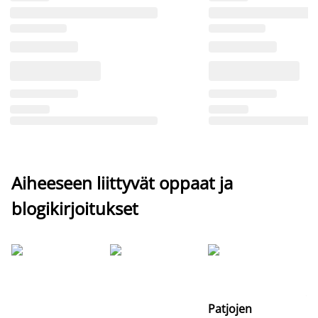
Aiheeseen liittyvät oppaat ja
blogikirjoitukset
Si
uu
va
Patjojen