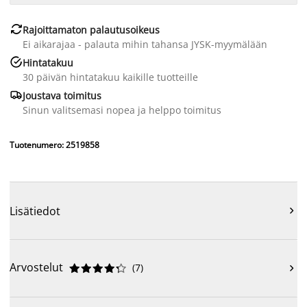

Rajoittamaton palautusoikeus
Ei aikarajaa - palauta mihin tahansa JYSK-myymälään

Hintatakuu
30 päivän hintatakuu kaikille tuotteille

Joustava toimitus
Sinun valitsemasi nopea ja helppo toimitus
Tuotenumero: 2519858
Lisätiedot

Arvostelut
(
7
)










