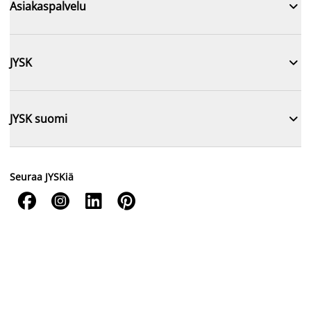

Asiakaspalvelu

JYSK

JYSK suomi
Seuraa JYSKiä



