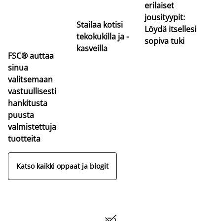
erilaiset
jousityypit:
Stailaa kotisi
Löydä itsellesi
tekokukilla ja -
sopiva tuki
kasveilla
FSC® auttaa
sinua
valitsemaan
vastuullisesti
hankitusta
puusta
valmistettuja
tuotteita
Katso kaikki oppaat ja blogit
