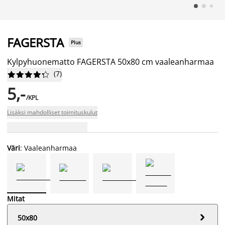
FAGERSTA
Plus
Kylpyhuonematto FAGERSTA 50x80 cm vaaleanharmaa
(
7
)










5,-
/KPL
Lisäksi mahdolliset toimituskulut
Väri
: Vaaleanharmaa
Mitat

50x80