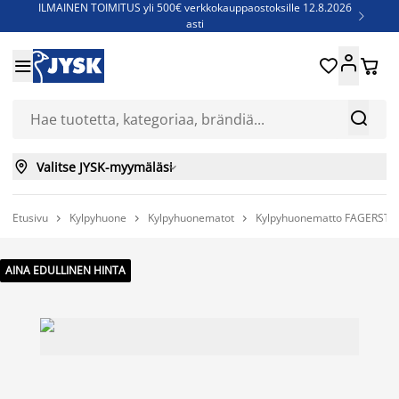
ILMAINEN TOIMITUS yli 500€ verkkokauppaostoksille 12.8.2026

asti
Parempiin uniin - Säästä jopa 60%





Sijauspatjoja - Säästä jopa 60%

Jenkkisänkyjä - Säästä jopa 60%



Valitse JYSK-myymäläsi

Etusivu
Kylpyhuone
Kylpyhuonematot
Kylpyhuonematto FAGERSTA



AINA EDULLINEN HINTA