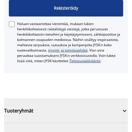
Rekisteröidy
Haluan vastaanottaa viestintää, mukaan lukien
henkilökohtaisesti räätälöityjä viestejä, jotka perustuvat
henkilökohtaisiin tietoihini ja käyttäytymiseeni, sähköpostitse ja
kolmannen osapuolen medioissa. Näihin sisältyy inspiraatiota,
mahtavia tarjouksia, uutuuksia ja kampanjoita JYSK:n koko
tuotevalikoimasta.
myynti- ja toimitusehdot
. Voin aina
peruuttaa suostumukseni JYSK:n verkkosivustolla. Voin lukea
lisää siitä, miten JYSK käsittelee
Tietosuojakäytäntö
.

Tuoteryhmät