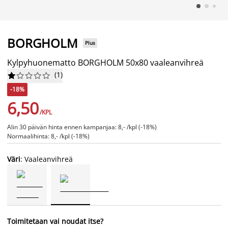
BORGHOLM
Plus
Kylpyhuonematto BORGHOLM 50x80 vaaleanvihreä
(
1
)










-18%
6,50
/KPL
Alin 30 päivän hinta ennen kampanjaa: 8,- /kpl (-18%)
Normaalihinta: 8,- /kpl (-18%)
Väri
: Vaaleanvihreä
Toimitetaan vai noudat itse?