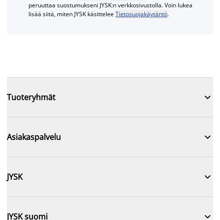
peruuttaa suostumukseni JYSK:n verkkosivustolla. Voin lukea
lisää siitä, miten JYSK käsittelee
Tietosuojakäytäntö
.

Tuoteryhmät

Asiakaspalvelu

JYSK

JYSK suomi