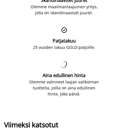
Skandinaaviset juuret
Olemme maailmanlaajuinen yritys,
jolla on skandinaaviset juuret.

Patjatakuu
25 vuoden takuu GOLD-patjoille.

Aina edullinen hinta
Olemme valinneet laajan valikoiman
tuotteita, joilla on aina edullinen
hinta. Joka päivä.
Viimeksi katsotut