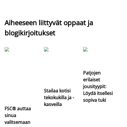
Aiheeseen liittyvät oppaat ja
blogikirjoitukset
Si
uu
va
Patjojen
erilaiset
jousityypit:
Stailaa kotisi
Löydä itsellesi
tekokukilla ja -
sopiva tuki
kasveilla
FSC® auttaa
sinua
valitsemaan