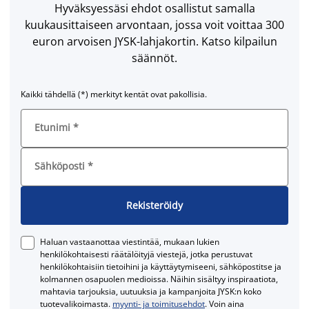
Hyväksyessäsi ehdot osallistut samalla
kuukausittaiseen arvontaan, jossa voit voittaa 300
euron arvoisen JYSK-lahjakortin. Katso kilpailun
säännöt.
Kaikki tähdellä (*) merkityt kentät ovat pakollisia.
Etunimi
*
Sähköposti
*
Rekisteröidy
Haluan vastaanottaa viestintää, mukaan lukien
henkilökohtaisesti räätälöityjä viestejä, jotka perustuvat
henkilökohtaisiin tietoihini ja käyttäytymiseeni, sähköpostitse ja
kolmannen osapuolen medioissa. Näihin sisältyy inspiraatiota,
mahtavia tarjouksia, uutuuksia ja kampanjoita JYSK:n koko
tuotevalikoimasta.
myynti- ja toimitusehdot
. Voin aina