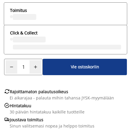
Toimitus
Click & Collect
Vie ostoskoriin

Rajoittamaton palautusoikeus
Ei aikarajaa - palauta mihin tahansa JYSK-myymälään

Hintatakuu
30 päivän hintatakuu kaikille tuotteille

Joustava toimitus
Sinun valitsemasi nopea ja helppo toimitus