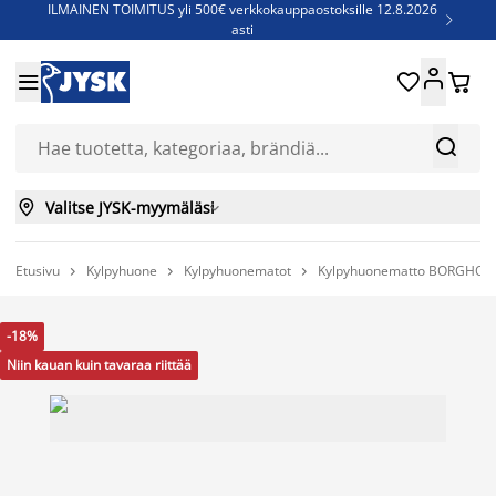
ILMAINEN TOIMITUS yli 500€ verkkokauppaostoksille 12.8.2026

asti
Parempiin uniin - Säästä jopa 60%





Sijauspatjoja - Säästä jopa 60%

Jenkkisänkyjä - Säästä jopa 60%



Valitse JYSK-myymäläsi

Etusivu
Kylpyhuone
Kylpyhuonematot
Kylpyhuonematto BORGHOLM



-18%
Niin kauan kuin tavaraa riittää