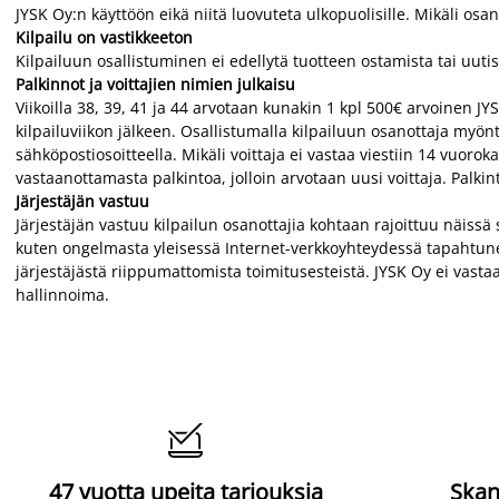
JYSK Oy:n käyttöön eikä niitä luovuteta ulkopuolisille. Mikäli osa
Kilpailu on vastikkeeton
Kilpailuun osallistuminen ei edellytä tuotteen ostamista tai uutis
Palkinnot ja voittajien nimien julkaisu
Viikoilla 38, 39, 41 ja 44 arvotaan kunakin 1 kpl 500€ arvoinen JY
kilpailuviikon jälkeen. Osallistumalla kilpailuun osanottaja myön
sähköpostiosoitteella. Mikäli voittaja ei vastaa viestiin 14 vuorok
vastaanottamasta palkintoa, jolloin arvotaan uusi voittaja. Palki
Järjestäjän vastuu
Järjestäjän vastuu kilpailun osanottajia kohtaan rajoittuu näiss
kuten ongelmasta yleisessä Internet-verkkoyhteydessä tapahtuneist
järjestäjästä riippumattomista toimitusesteistä. JYSK Oy ei vasta
hallinnoima.

47 vuotta upeita tarjouksia
Skan