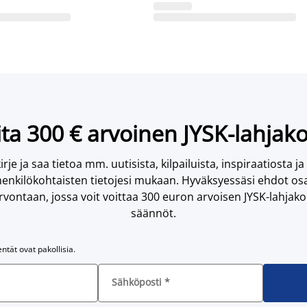
ta 300 € arvoinen JYSK-lahjako
irje ja saa tietoa mm. uutisista, kilpailuista, inspiraatiosta ja
enkilökohtaisten tietojesi mukaan. Hyväksyessäsi ehdot osa
vontaan, jossa voit voittaa 300 euron arvoisen JYSK-lahjakor
säännöt.
entät ovat pakollisia.
Sähköposti
*