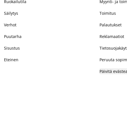
Ruokailutila
Myynti- ja toi
Säilytys
Toimitus
Verhot
Palautukset
Puutarha
Reklamaatiot
Sisustus
Tietosuojakäy
Eteinen
Peruuta sopim
Päivitä eväste