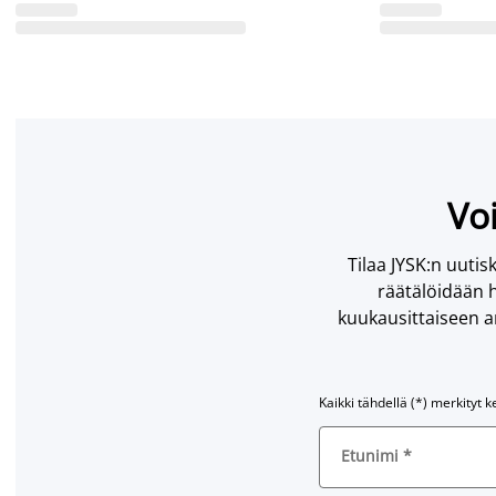
Voi
Tilaa JYSK:n uutisk
räätälöidään h
kuukausittaiseen ar
Kaikki tähdellä (*) merkityt k
Etunimi
*