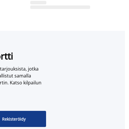
rtti
 tarjouksista, jotka
llistut samalla
tin. Katso kilpailun
Rekisteröidy