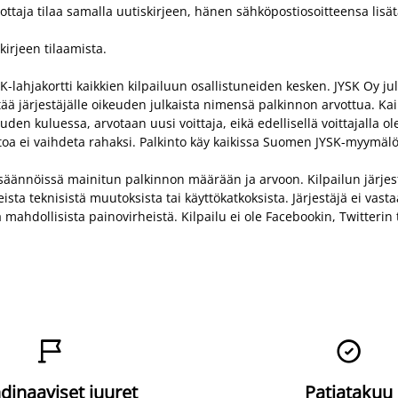
nottaja tilaa samalla uutiskirjeen, hänen sähköpostiosoitteensa lisä
kirjeen tilaamista.
SK-lahjakortti kaikkien kilpailuun osallistuneiden kesken. JYSK Oy ju
tää järjestäjälle oikeuden julkaista nimensä palkinnon arvottua. Kai
auden kuluessa, arvotaan uusi voittaja, eikä edellisellä voittajalla o
ntoa ei vaihdeta rahaksi. Palkinto käy kaikissa Suomen JYSK-myymälö
ä säännöissä mainitun palkinnon määrään ja arvoon. Kilpailun järjes
a teknisistä muutoksista tai käyttökatkoksista. Järjestäjä ei vastaa
a mahdollisista painovirheistä. Kilpailu ei ole Facebookin, Twitteri


dinaaviset juuret
Patjatakuu