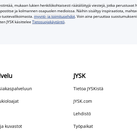
tintää, mukaan lukien henkilökohtaisesti räätälöityjä viestejä, jotka perustuvat he
postitse ja kolmannen osapuolen medioissa. Näihin sisältyy inspiraatiota, mahtavi
o tuotevalikoimasta.
myynti- ja toimitusehdot
. Voin aina peruuttaa suostumukseni 
iten JYSK käsittelee
Tietosuojakäytäntö
.
lvelu
JYSK
asiakaspalveluun
Tietoa JYSKistä
kioloajat
JYSK.com
Lehdistö
ja kuvastot
Työpaikat