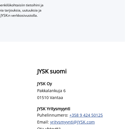
nkilökohtaisiin tietoihini ja
a tarjouksia, uutuuksia ja
JYSK:n verkkosivustolla.
JYSK suomi
JYSK Oy
Pakkalankuja 6
01510 Vantaa
JYSK Yritysmyynti
Puhelinnumero:
+358 9 424 50125
Email:
yritysmyynti@JYSK.com
Ota yhteyttä