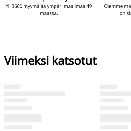
Yli 3600 myymälää ympäri maailmaa 49
Olemme maai
maassa.
on sk
Viimeksi katsotut