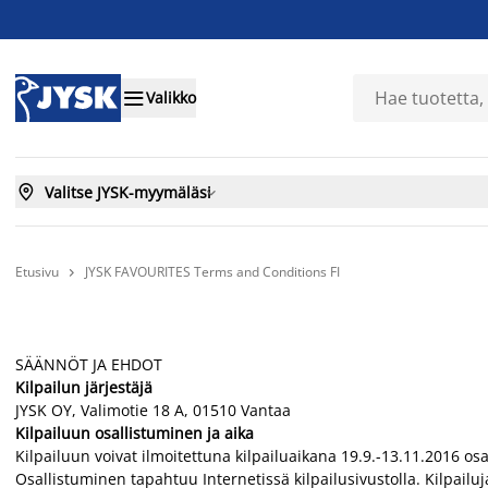

Valikko

Valitse JYSK-myymäläsi

Etusivu
JYSK FAVOURITES Terms and Conditions FI

SÄÄNNÖT JA EHDOT
Kilpailun järjestäjä
JYSK OY, Valimotie 18 A,
01510 Vantaa
Kilpailuun osallistuminen ja aika
Kilpailuun voivat ilmoitettuna kilpailuaikana 19.9.-13.11.2016 o
Osallistuminen tapahtuu Internetissä kilpailusivustolla. Kilpailuj