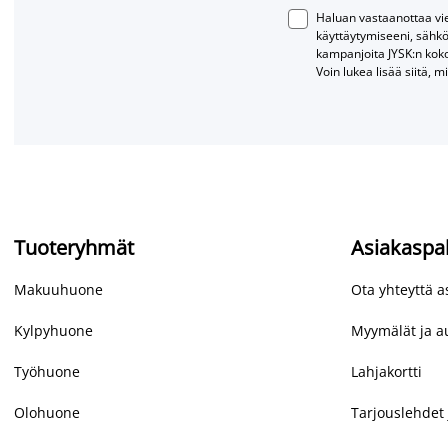
Haluan vastaanottaa vies
käyttäytymiseeni, sähkö
kampanjoita JYSK:n kok
Voin lukea lisää siitä, m
Tuoteryhmät
Asiakaspa
Makuuhuone
Ota yhteyttä 
Kylpyhuone
Myymälät ja au
Työhuone
Lahjakortti
Olohuone
Tarjouslehdet 