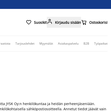



Suosikit
Kirjaudu sisään
Ostoskorisi
raatiota
Tarjouslehdet
Myymälät
Asiakaspalvelu
B2B
Työpaikat
amatta JYSK Oy:n henkilökuntaa ja heidän perheenjäseniään.
nkilökohtaisella sähköpostiosoitteella. Annetut tiedot jäävät vain