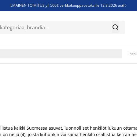
ILMAINEN TOIMITUS yli 500€ verkkokauppaostoksille 12.8.2026 asti

Parempiin uniin - Säästä jopa 60%


Sijauspatjoja - Säästä jopa 60%

Jenkkisänkyjä - Säästä jopa 60%

Inspi
sallistua kaikki Suomessa asuvat, luonnolliset henkilöt lukuun ott
a on neljä (4), joista kuhunkin voi sama henkilö osallistua kerran he