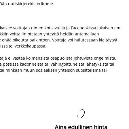
tään uutiskirjerekisteriimme.
lkaisee voittajan nimen kotisivuilla ja Facebookissa jokaisen em.
kkiin voittajiin otetaan yhteyttä heidän antamallaan
le enää oikeutta palkintoon. Voittaja voi halutessaan kieltäytyä
issä (ei verkkokaupassa).
täjä ei vastaa kolmansista osapuolista johtuvista ongelmista,
 postissa kadonneista tai vahingoittuneista lähetyksistä tai
n tai minkään muun sosiaalisen yhteisön suosittelema tai

Aina edullinen hinta