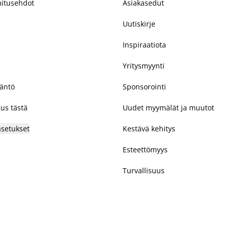
mitusehdot
Asiakasedut
Uutiskirje
Inspiraatiota
Yritysmyynti
täntö
Sponsorointi
us tästä
Uudet myymälät ja muutot
asetukset
Kestävä kehitys
Esteettömyys
Turvallisuus