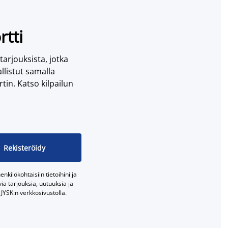
rtti
 tarjouksista, jotka
llistut samalla
tin. Katso kilpailun
Rekisteröidy
nkilökohtaisiin tietoihini ja
a tarjouksia, uutuuksia ja
JYSK:n verkkosivustolla.