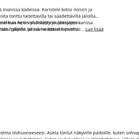
monissa kodeissa. Koristele kotisi iloisiin ja
ita tonttu taitettavilla tai säädettävillä jaloilla
unnelmaa heti sisäänkäynnin yhteyteen.
sesti kun ne on yhdistetty jouluvalojen kanssa.
aa hyllyille, joissa ne luovat lämmintä ja
ttu päässä tai talvivaatteisiin puettu lumiukko,
...
Lue lisää
aton joulutunnelma näillä suloisilla
lma olohuoneeseesi. Aseta tontut näkyville paikoille, kuten sohvapöy