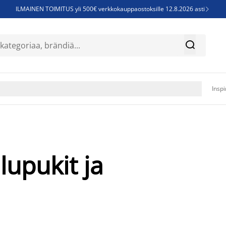
ILMAINEN TOIMITUS yli 500€ verkkokauppaostoksille 12.8.2026 asti

Parempiin uniin - Säästä jopa 60%


Sijauspatjoja - Säästä jopa 60%

Jenkkisänkyjä - Säästä jopa 60%

Inspi
lupukit ja