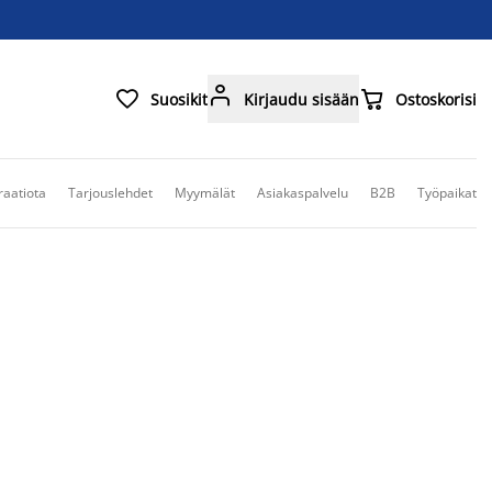



Suosikit
Kirjaudu sisään
Ostoskorisi
raatiota
Tarjouslehdet
Myymälät
Asiakaspalvelu
B2B
Työpaikat