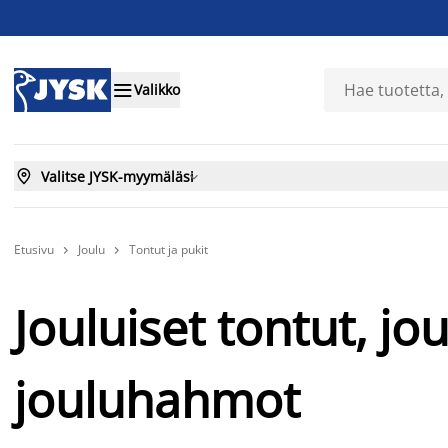

Valikko

Valitse JYSK-myymäläsi

Etusivu
Joulu
Tontut ja pukit


Jouluiset tontut, jou
jouluhahmot