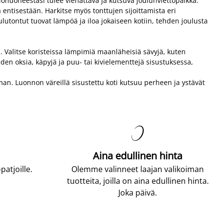
olohuoneestasi tulee viehättävä ja kutsuva joulunviettopaikka.
a entisestään. Harkitse myös tonttujen sijoittamista eri
ulutontut tuovat lämpöä ja iloa jokaiseen kotiin, tehden joulusta
. Valitse koristeissa lämpimiä maanläheisiä sävyjä, kuten
en oksia, käpyjä ja puu- tai kivielementtejä sisustuksessa,
man. Luonnon väreillä sisustettu koti kutsuu perheen ja ystävät

Aina edullinen hinta
atjoille.
Olemme valinneet laajan valikoiman
tuotteita, joilla on aina edullinen hinta.
Joka päivä.