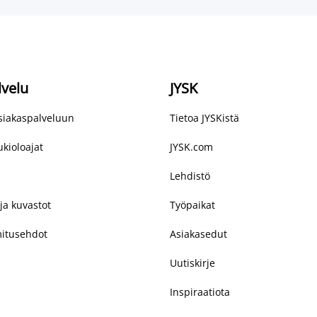
lvelu
JYSK
asiakaspalveluun
Tietoa JYSKistä
kioloajat
JYSK.com
Lehdistö
ja kuvastot
Työpaikat
mitusehdot
Asiakasedut
Uutiskirje
Inspiraatiota