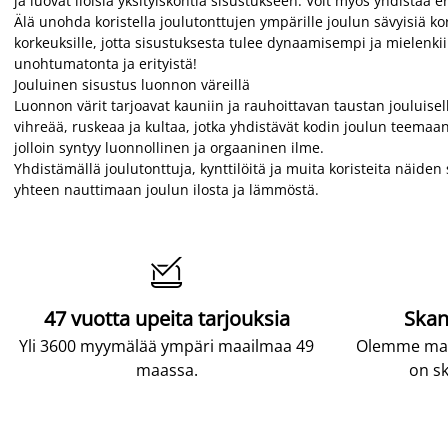
ja luovat iloisia yksityiskohtia sisustukseen. Voit myös yhdistää 
Älä unohda koristella joulutonttujen ympärille joulun sävyisiä kor
korkeuksille, jotta sisustuksesta tulee dynaamisempi ja mielenkii
unohtumatonta ja erityistä!
Jouluinen sisustus luonnon väreillä
Luonnon värit tarjoavat kauniin ja rauhoittavan taustan jouluise
vihreää, ruskeaa ja kultaa, jotka yhdistävät kodin joulun teemaa
jolloin syntyy luonnollinen ja orgaaninen ilme.
Yhdistämällä joulutonttuja, kynttilöitä ja muita koristeita näide
yhteen nauttimaan joulun ilosta ja lämmöstä.

47 vuotta upeita tarjouksia
Skan
Yli 3600 myymälää ympäri maailmaa 49
Olemme maai
maassa.
on sk