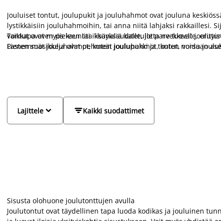
Jouluiset tontut, joulupukit ja jouluhahmot ovat jouluna keskiössä 
lystikkäisiin jouluhahmoihin, tai anna niitä lahjaksi rakkaillesi. Sijo
vaikkapa oven pieleen tai ikkunalaudalle, jotta ne tuovat joulut
Tontut ovat myös kauniita lisäyksiä katetulle parvekkeelle, erityi
Pienemmät jouluhahmot, kuten joulupukki ja tontut, voidaan asett
Lasten suosikkeja ovat pehmeät jouluhahmot, kuten norsu jouluha
kodikasta joulutunnelmaa.
jotka tuovat iloa ja lämpöä joulunaikaasi. Luo kodissasi unohtum
jouluhahmoilla!


Lajittele
Kaikki suodattimet
Sisusta olohuone joulutonttujen avulla
Joulutontut ovat täydellinen tapa luoda kodikas ja jouluinen tunne