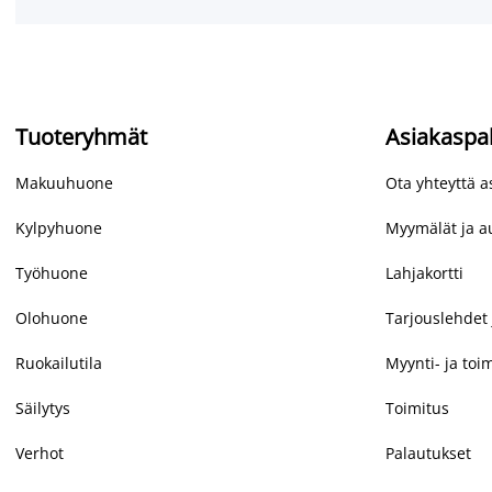
Tuoteryhmät
Asiakaspa
Makuuhuone
Ota yhteyttä 
Kylpyhuone
Myymälät ja au
Työhuone
Lahjakortti
Olohuone
Tarjouslehdet 
Ruokailutila
Myynti- ja toi
Säilytys
Toimitus
Verhot
Palautukset