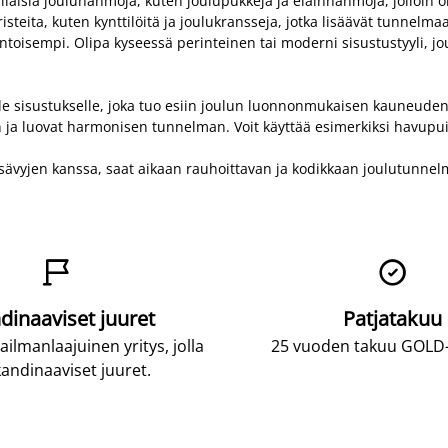
erilaisia jouluhahmoja, kuten joulupukkeja ja eläinhahmoja, jolloin 
isteita, kuten kynttilöitä ja joulukransseja, jotka lisäävät tunnelma
ntoisempi. Olipa kyseessä perinteinen tai moderni sisustustyyli, jo
lle sisustukselle, joka tuo esiin joulun luonnonmukaisen kauneuden
n ja luovat harmonisen tunnelman. Voit käyttää esimerkiksi havupuid
n sävyjen kanssa, saat aikaan rauhoittavan ja kodikkaan joulutunnel


dinaaviset juuret
Patjatakuu
lmanlaajuinen yritys, jolla
25 vuoden takuu GOLD-p
andinaaviset juuret.