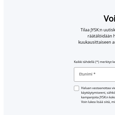
Voi
Tilaa JYSK:n uutisk
räätälöidään h
kuukausittaiseen ar
Kaikki tähdellä (*) merkityt k
Etunimi
*
Haluan vastaanottaa vies
käyttäytymiseeni, sähkö
kampanjoita JYSK:n kok
Voin lukea lisää siitä, m