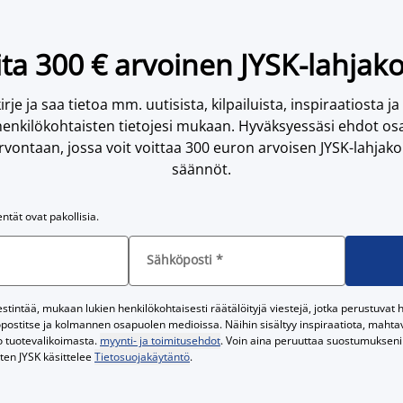
ta 300 € arvoinen JYSK-lahjako
irje ja saa tietoa mm. uutisista, kilpailuista, inspiraatiosta ja
enkilökohtaisten tietojesi mukaan. Hyväksyessäsi ehdot osa
vontaan, jossa voit voittaa 300 euron arvoisen JYSK-lahjakor
säännöt.
entät ovat pakollisia.
Sähköposti
*
tintää, mukaan lukien henkilökohtaisesti räätälöityjä viestejä, jotka perustuvat he
postitse ja kolmannen osapuolen medioissa. Näihin sisältyy inspiraatiota, mahtavi
o tuotevalikoimasta.
myynti- ja toimitusehdot
. Voin aina peruuttaa suostumukseni 
iten JYSK käsittelee
Tietosuojakäytäntö
.