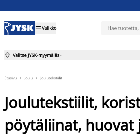

Valikko

Valitse JYSK-myymäläsi

Etusivu
Joulu
Joulutekstiilit


Joulutekstiilit, koris
pöytäliinat, huovat 