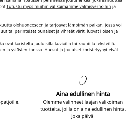
den samalla ripauksen perinteistä jouluhenkeä, joka ilahduttaa
oon!
Tutustu myös muihin valikoimamme valmisverhoihin
ja
kkuutta olohuoneeseen ja tarjoavat lämpimän paikan, jossa voi
 tai perinteiset punaiset ja vihreät värit, luovat iloisen ja
vat koristeltu jouluisilla kuvioilla tai kauniilla teksteillä.
en ja ystävien kanssa. Huovat ja jouluiset koristetyynyt eivät

Aina edullinen hinta
atjoille.
Olemme valinneet laajan valikoiman
tuotteita, joilla on aina edullinen hinta.
Joka päivä.