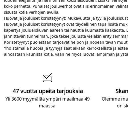
luoden elegantin ja harmonisen kokonaisuuden. Lisäksi verhojen a
koko perhettä. Punaiset jouluverhot ovat siis erinomainen valin
sisusta kotia verhojen avulla.
Huovat ja jouluiset koristetyynyt: Mukavuutta ja tyyliä joulusisu
Huovat ja jouluiset koristetyynyt ovat täydellinen tapa lisätä 
käpertyä jouluelokuvan ääreen tai nauttia kuumasta kaakaosta. Eri
jännittävän tunnelman, joka tekee joulusta vieläkin erityisemmä
Koristetyynyt puolestaan tarjoavat helpon ja nopean tavan muuttaa ti
Yhdistämällä huopia ja tyynyjä saat aikaan kerroksellista ja estee
ainoastaan kaunista kotia, vaan ne myös luovat lämpimän ja ystä

47 vuotta upeita tarjouksia
Skan
Yli 3600 myymälää ympäri maailmaa 49
Olemme maai
maassa.
on sk