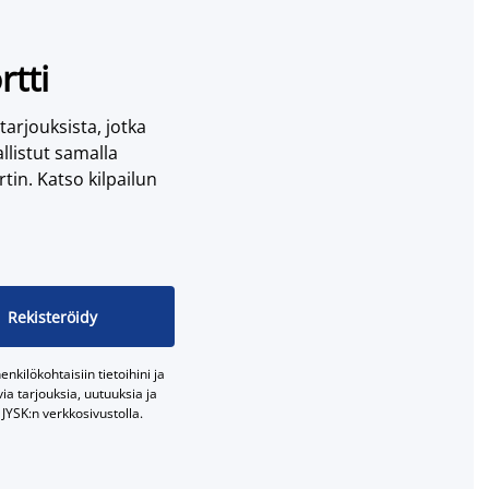
rtti
 tarjouksista, jotka
llistut samalla
tin. Katso kilpailun
Rekisteröidy
nkilökohtaisiin tietoihini ja
a tarjouksia, uutuuksia ja
JYSK:n verkkosivustolla.