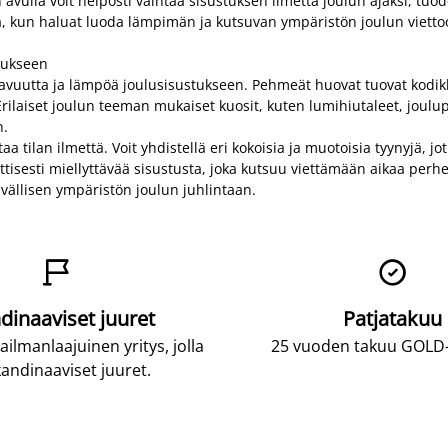
vulla voit helposti vaihtaa sisustuksen ilmettä joulun ajaksi, tuo
ta, kun haluat luoda lämpimän ja kutsuvan ympäristön joulun viett
stukseen
mukavuutta ja lämpöä joulusisustukseen. Pehmeät huovat tuovat kodi
laiset joulun teeman mukaiset kuosit, kuten lumihiutaleet, joulupuut
n.
lan ilmettä. Voit yhdistellä eri kokoisia ja muotoisia tyynyjä, jotka o
ttisesti miellyttävää sisustusta, joka kutsuu viettämään aikaa perhe
vällisen ympäristön joulun juhlintaan.


dinaaviset juuret
Patjatakuu
lmanlaajuinen yritys, jolla
25 vuoden takuu GOLD-p
andinaaviset juuret.