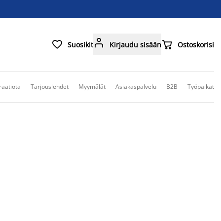



Suosikit
Kirjaudu sisään
Ostoskorisi
raatiota
Tarjouslehdet
Myymälät
Asiakaspalvelu
B2B
Työpaikat