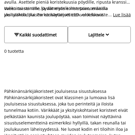
avulla. Asettele pieniä koristekuusia pöydille, ripusta kranssi
oveen tai seinälle, ja viimeistele ilme taianomaisilla
Valikoimastamme löydät myös koristeporo, erilaisia
yksityiskohdilla. Paristokäyttöiset LED-valot luovat
joulutähtiä, puisen koristetarjottimen, enkelikoristeen,
...
Lue lisää
tunnelmallisen asetelman esimerkiksi koristetarjottimelle, ja
koristetarjottimia ja jouluhahmoja, jotka tekevät kodistasi
perinteinen pähkinänsärkijäkoriste tuo kotiin nostalgista
juhlan arvoisen. Pienillä yksityiskohdilla, kuten kivisellä
joulun tuntua. Ikkunaan ripustettu upea paperitähti kertoo,
joulutähdellä, saat aikaan kokonaisuuden, joka huokuu joulun


Kaikki suodattimet
Lajittele
että joulu on tullut, ja kuusen viereen sijoitettu joulutonttu
lämpöä ja iloa.
viimeistelee juhlatunnelman.
0 tuotetta
Pähkinänsärkijäkoristeet jouluisessa sisustuksessa
Pähkinänsärkijäkoristeet ovat klassinen ja lumoava lisä
jouluisessa sisustuksessa, joka tuo perinteitä ja iloista
tunnelmaa kotiin. Värikkäät ja yksityiskohtaiset koristeet eivät
pelkästään kaunista joulupöytää, vaan toimivat näyttävinä
sisustuselementteinä esimerkiksi hyllyillä, takan reunalla tai
joulukuusen läheisyydessä. Ne luovat kodin eri tiloihin iloa ja