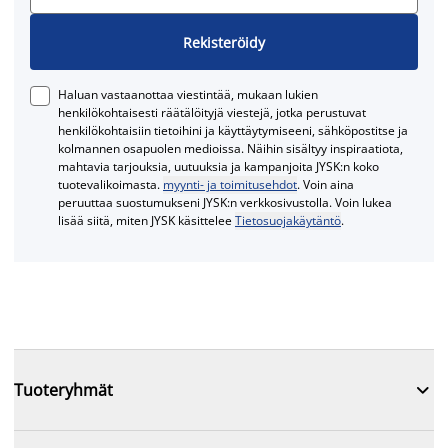
Rekisteröidy
Haluan vastaanottaa viestintää, mukaan lukien
henkilökohtaisesti räätälöityjä viestejä, jotka perustuvat
henkilökohtaisiin tietoihini ja käyttäytymiseeni, sähköpostitse ja
kolmannen osapuolen medioissa. Näihin sisältyy inspiraatiota,
mahtavia tarjouksia, uutuuksia ja kampanjoita JYSK:n koko
tuotevalikoimasta.
myynti- ja toimitusehdot
. Voin aina
peruuttaa suostumukseni JYSK:n verkkosivustolla. Voin lukea
lisää siitä, miten JYSK käsittelee
Tietosuojakäytäntö
.

Tuoteryhmät