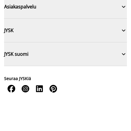

Asiakaspalvelu

JYSK

JYSK suomi
Seuraa JYSKiä



