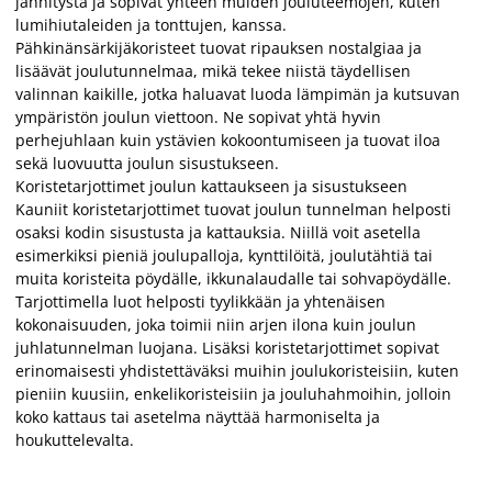
jännitystä ja sopivat yhteen muiden jouluteemojen, kuten
lumihiutaleiden ja tonttujen, kanssa.
Pähkinänsärkijäkoristeet tuovat ripauksen nostalgiaa ja
lisäävät joulutunnelmaa, mikä tekee niistä täydellisen
valinnan kaikille, jotka haluavat luoda lämpimän ja kutsuvan
ympäristön joulun viettoon. Ne sopivat yhtä hyvin
perhejuhlaan kuin ystävien kokoontumiseen ja tuovat iloa
sekä luovuutta joulun sisustukseen.
Koristetarjottimet joulun kattaukseen ja sisustukseen
Kauniit koristetarjottimet tuovat joulun tunnelman helposti
osaksi kodin sisustusta ja kattauksia. Niillä voit asetella
esimerkiksi pieniä joulupalloja, kynttilöitä, joulutähtiä tai
muita koristeita pöydälle, ikkunalaudalle tai sohvapöydälle.
Tarjottimella luot helposti tyylikkään ja yhtenäisen
kokonaisuuden, joka toimii niin arjen ilona kuin joulun
juhlatunnelman luojana. Lisäksi koristetarjottimet sopivat
erinomaisesti yhdistettäväksi muihin joulukoristeisiin, kuten
pieniin kuusiin, enkelikoristeisiin ja jouluhahmoihin, jolloin
koko kattaus tai asetelma näyttää harmoniselta ja
houkuttelevalta.