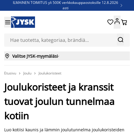
ILMAINEN TOIMITUS yli 500€ verkkokauppaostoksille 12.8.2026

asti
Parempiin uniin - Säästä jopa 60%





Sijauspatjoja - Säästä jopa 60%

Jenkkisänkyjä - Säästä jopa 60%



Valitse JYSK-myymäläsi

Etusivu
Joulu
Joulukoristeet


Joulukoristeet ja kranssit
tuovat joulun tunnelmaa
kotiin
Luo kotiisi kaunis ja lämmin joulutunnelma joulukoristeiden