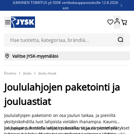
ILMAINEN TOIMITUS yli 500€ verkkokauppaostoksille 12.8.2026

asti
Parempiin uniin - Säästä jopa 60%





Sijauspatjoja - Säästä jopa 60%

Jenkkisänkyjä - Säästä jopa 60%



Valitse JYSK-myymäläsi

Etusivu
Joulu
Joulu muut


Joululahjojen paketointi ja
jouluastiat
Joululahjojen paketointi on osa joulun taikaa, ja pienillä
yksityiskohdilla luot lahjoista vieläkin ihanampia. Kaunis
lahjapaperi, huolella valitut pakettikortit ja viimeistelevä
Jos haluat paketoida lahjat eri tavalla, sujauta pienet yllätykset