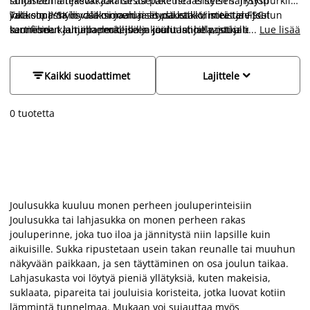
lahjanauha tekevät jokaisesta paketista erityisen. JYSKin
suloiseen lahjasukkaan tai asettele ne lasiseen säilytyspurkiin,
valikoimasta löydät monenlaiset pakettikoristeet ja FSC-
joka sopii myös osaksi joulun sisustusta. Viimeistele joulun
Tutustu JYSKin valikoimaan ja löydä kaikki, mitä tarvitset
sertifioidut lahjapaperit, joilla käärit lahjat vastuullisesti ja
tunnelma kauniilla mukeilla ja jouluastioilla, jotka tuovat
kauniiseen ja tunnelmalliseen jouluun, helposti ja edullisesti.
...
Lue lisää
tyylillä.
pöytään lämpöä ja juhlan tuntua.


Kaikki suodattimet
Lajittele
0 tuotetta
Joulusukka kuuluu monen perheen jouluperinteisiin
Joulusukka tai lahjasukka on monen perheen rakas
jouluperinne, joka tuo iloa ja jännitystä niin lapsille kuin
aikuisille. Sukka ripustetaan usein takan reunalle tai muuhun
näkyvään paikkaan, ja sen täyttäminen on osa joulun taikaa.
Lahjasukasta voi löytyä pieniä yllätyksiä, kuten makeisia,
suklaata, pipareita tai jouluisia koristeita, jotka luovat kotiin
lämmintä tunnelmaa. Mukaan voi sujauttaa myös