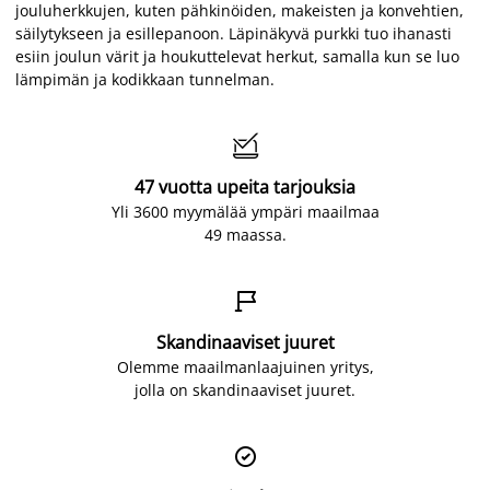
jouluherkkujen, kuten pähkinöiden, makeisten ja konvehtien,
säilytykseen ja esillepanoon. Läpinäkyvä purkki tuo ihanasti
esiin joulun värit ja houkuttelevat herkut, samalla kun se luo
lämpimän ja kodikkaan tunnelman.

47 vuotta upeita tarjouksia
Yli 3600 myymälää ympäri maailmaa
49 maassa.

Skandinaaviset juuret
Olemme maailmanlaajuinen yritys,
jolla on skandinaaviset juuret.
