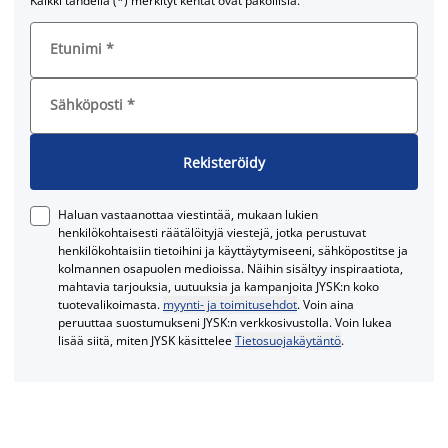
Kaikki tähdellä (*) merkityt kentät ovat pakollisia.
Etunimi
*
Sähköposti
*
Rekisteröidy
Haluan vastaanottaa viestintää, mukaan lukien
henkilökohtaisesti räätälöityjä viestejä, jotka perustuvat
henkilökohtaisiin tietoihini ja käyttäytymiseeni, sähköpostitse ja
kolmannen osapuolen medioissa. Näihin sisältyy inspiraatiota,
mahtavia tarjouksia, uutuuksia ja kampanjoita JYSK:n koko
tuotevalikoimasta.
myynti- ja toimitusehdot
. Voin aina
peruuttaa suostumukseni JYSK:n verkkosivustolla. Voin lukea
lisää siitä, miten JYSK käsittelee
Tietosuojakäytäntö
.