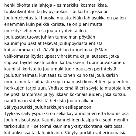
henkilökohtaisia lahjoja – esimerkiksi kosmetiikkaa,
tuoksukynttilän tai kylpysuolaa – tai kortin, jossa on
jouluntoivotus tai hauska muisto. Näin lahjasukka on paljon
enemmän kuin pelkkä koriste, se on pieni mutta
merkityksellinen osa joulun yhteistä iloa.
Jouluastiat tuovat juhlan tunnelman pöytään
Kauniit jouluastiat tekevät joulupöydästä entistä
kutsuvamman ja lisäävät juhlan tunnelmaa. JYSKin
valikoimasta löydät upeat vihreät mukit ja lautaset, jotka
sopivat täydellisesti joulun kattaukseen. Luonnonvalkoinen,
kauniisti koristeltu joulumuki tuo ripauksen perinteistä
joulutunnelmaa, kun taas suloinen kulho tai joulukarkin
muotoinen tarjoiluastia sopii mainiosti konvehtien ja pienten
herkkujen tarjoiluun. Yhdistelemällä eri sävyjä ja muotoja luot
helposti lämpimän ja tyylikkään kokonaisuuden, joka kutsuu
nauttimaan yhteisistä hetkistä joulun aikaan.
Säilytyspurkki jouluherkkujen esillepanoon
Tyylikäs säilytyspurkki on sekä käytännöllinen että kaunis osa
joulun sisustusta. Kaunis kannellinen lasipurkki sopii moniin
tarkoituksiin – se toimii kauniina yksityiskohtana keittiössä,
kattauksessa tai lahjaideana. Säilytyspurkit ovat erinomaisia