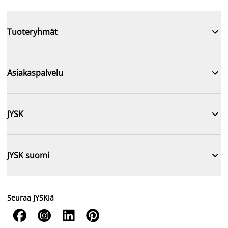

Tuoteryhmät

Asiakaspalvelu

JYSK

JYSK suomi
Seuraa JYSKiä



