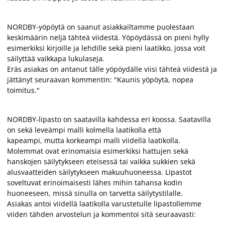
NORDBY-yöpöytä on saanut asiakkailtamme puolestaan
keskimäärin neljä tähteä viidestä. Yöpöydässä on pieni hylly
esimerkiksi kirjoille ja lehdille sekä pieni laatikko, jossa voit
säilyttää vaikkapa lukulaseja.
Eräs asiakas on antanut tälle yöpöydälle viisi tähteä viidestä ja
jättänyt seuraavan kommentin: "Kaunis yöpöytä, nopea
toimitus."
NORDBY-lipasto on saatavilla kahdessa eri koossa. Saatavilla
on sekä leveämpi malli kolmella laatikolla että
kapeampi, mutta korkeampi malli viidellä laatikolla.
Molemmat ovat erinomaisia esimerkiksi hattujen sekä
hanskojen säilytykseen eteisessä tai vaikka sukkien sekä
alusvaatteiden säilytykseen makuuhuoneessa. Lipastot
soveltuvat erinoimaisesti lähes mihin tahansa kodin
huoneeseen, missä sinulla on tarvetta säilytystilalle.
Asiakas antoi viidellä laatikolla varustetulle lipastollemme
viiden tähden arvostelun ja kommentoi sitä seuraavasti: