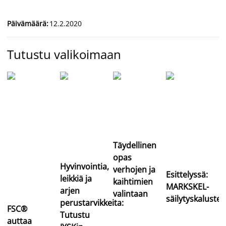
Päivämäärä
:
12.2.2020
Tutustu valikoimaan
Täydellinen
opas
Hyvinvointia,
verhojen ja
Esittelyssä:
leikkiä ja
kaihtimien
MARKSKEL-
arjen
valintaan
säilytyskalustee
perustarvikkeita:
FSC®
Tutustu
auttaa