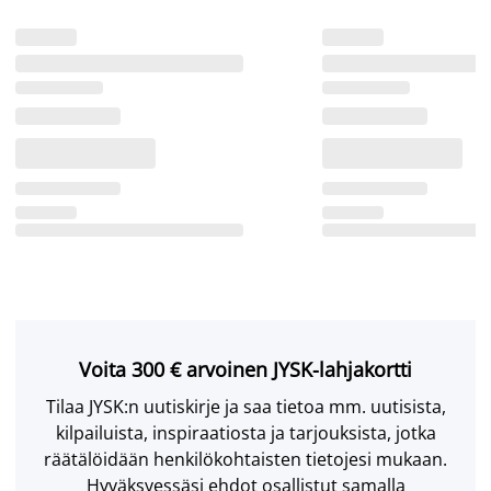
Voita 300 € arvoinen JYSK-lahjakortti
Tilaa JYSK:n uutiskirje ja saa tietoa mm. uutisista,
kilpailuista, inspiraatiosta ja tarjouksista, jotka
räätälöidään henkilökohtaisten tietojesi mukaan.
Hyväksyessäsi ehdot osallistut samalla