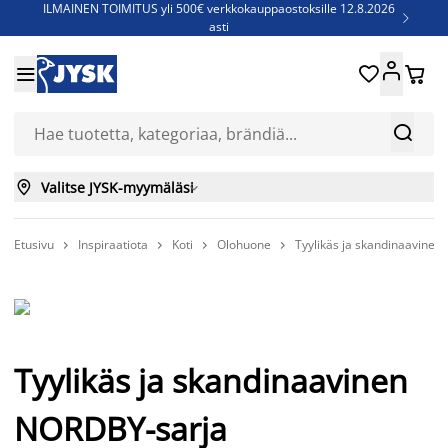
ILMAINEN TOIMITUS yli 500€ verkkokauppaostoksille 12.8.2026

asti
Parempiin uniin - Säästä jopa 60%





Sijauspatjoja - Säästä jopa 60%

Jenkkisänkyjä - Säästä jopa 60%



Valitse JYSK-myymäläsi

Etusivu
Inspiraatiota
Koti
Olohuone
Tyylikäs ja skandinaavine




Tyylikäs ja skandinaavinen
NORDBY-sarja