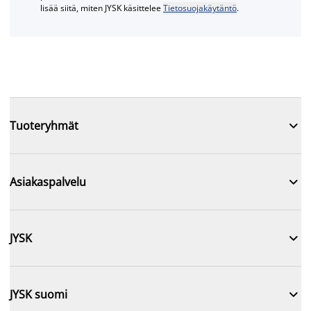
lisää siitä, miten JYSK käsittelee
Tietosuojakäytäntö
.

Tuoteryhmät

Asiakaspalvelu

JYSK

JYSK suomi