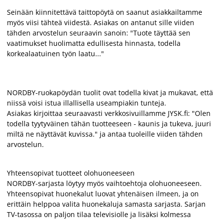
Seinään kiinnitettävä taittopöytä on saanut asiakkailtamme
myös viisi tähteä viidestä. Asiakas on antanut sille viiden
tähden arvostelun seuraavin sanoin: "Tuote täyttää sen
vaatimukset huolimatta edullisesta hinnasta, todella
korkealaatuinen työn laatu..."
NORDBY-ruokapöydän tuolit ovat todella kivat ja mukavat, että
niissä voisi istua illallisella useampiakin tunteja.
Asiakas kirjoittaa seuraavasti verkkosivuillamme JYSK.fi: "Olen
todella tyytyväinen tähän tuotteeseen - kaunis ja tukeva, juuri
miltä ne näyttävät kuvissa." ja antaa tuoleille viiden tähden
arvostelun.
Yhteensopivat tuotteet olohuoneeseen
NORDBY-sarjasta löytyy myös vaihtoehtoja olohuoneeseen.
Yhteensopivat huonekalut luovat yhtenäisen ilmeen, ja on
erittäin helppoa valita huonekaluja samasta sarjasta. Sarjan
TV-tasossa on paljon tilaa televisiolle ja lisäksi kolmessa