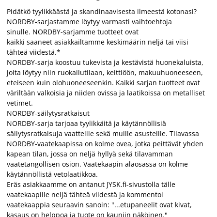
Pidätkö tyylikkäästä ja skandinaavisesta ilmeestä kotonasi?
NORDBY-sarjastamme löytyy varmasti vaihtoehtoja
sinulle. NORDBY-sarjamme tuotteet ovat
kaikki saaneet asiakkailtamme keskimäärin neljä tai viisi
tähteä viidestä.*
NORDBY-sarja koostuu tukevista ja kestävistä huonekaluista,
joita löytyy niin ruokailutilaan, keittiöön, makuuhuoneeseen,
eteiseen kuin olohuoneeseenkin. Kaikki sarjan tuotteet ovat
väriltään valkoisia ja niiden ovissa ja laatikoissa on metalliset
vetimet.
NORDBY-säilytysratkaisut
NORDBY-sarja tarjoaa tyylikkäitä ja käytännöllisiä
säilytysratkaisuja vaatteille sekä muille asusteille. Tilavassa
NORDBY-vaatekaapissa on kolme ovea, jotka peittävät yhden
kapean tilan, jossa on neljä hyllyä sekä tilavamman
vaatetangollisen osion. Vaatekaapin alaosassa on kolme
käytännöllistä vetolaatikkoa.
Eräs asiakkaamme on antanut JYSK.fi-sivustolla tälle
vaatekaapille neljä tähteä viidestä ja kommentoi
vaatekaappia seuraavin sanoin: "...etupaneelit ovat kivat,
kasaus on helppoa ja tuote on kauniin näköinen."