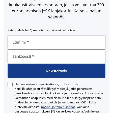
kuukausittaiseen arvontaan, jossa voit voittaa 300
euron arvoisen JYSK-lahjakortin. Katso kilpailun
säännöt.
Kaikki tähdellä (*) merkityt kentät ovat pakollisia.
Etunimi
*
Sähköposti
*
Rekisteröidy
Haluan vastaanottaa viestintää, mukaan lukien
henkilökohtaisesti räätälöityjä viestejä, jotka perustuvat
henkilökohtaisiin tietoihini ja käyttäytymiseeni, sähköpostitse ja
kolmannen osapuolen medioissa. Näihin sisältyy inspiraatiota,
mahtavia tarjouksia, uutuuksia ja kampanjoita JYSK:n koko
tuotevalikoimasta.
myynti- ja toimitusehdot
. Voin aina
peruuttaa suostumukseni JYSK:n verkkosivustolla. Voin lukea