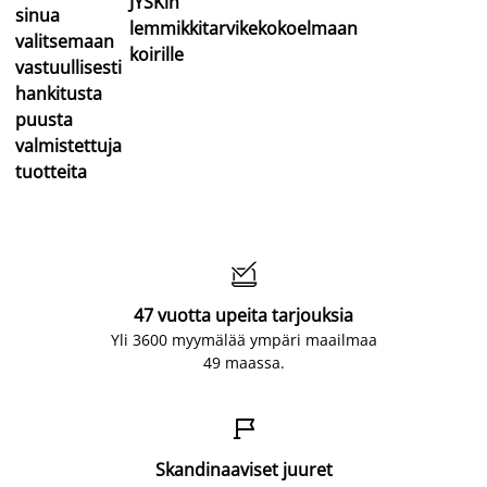
JYSKin
sinua
lemmikkitarvikekokoelmaan
valitsemaan
koirille
vastuullisesti
hankitusta
puusta
valmistettuja
tuotteita

47 vuotta upeita tarjouksia
Yli 3600 myymälää ympäri maailmaa
49 maassa.

Skandinaaviset juuret