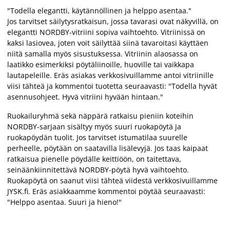
"Todella elegantti, käytännöllinen ja helppo asentaa."
Jos tarvitset säilytysratkaisun, jossa tavarasi ovat näkyvillä, on
elegantti NORDBY-vitriini sopiva vaihtoehto. Vitriinissä on
kaksi lasiovea, joten voit säilyttää siinä tavaroitasi käyttäen
niitä samalla myös sisustuksessa. Vitriinin alaosassa on
laatikko esimerkiksi pöytäliinoille, huoville tai vaikkapa
lautapeleille. Eräs asiakas verkkosivuillamme antoi vitriinille
viisi tähteä ja kommentoi tuotetta seuraavasti: "Todella hyvät
asennusohjeet. Hyvä vitriini hyvään hintaan."
Ruokailuryhmä sekä näppärä ratkaisu pieniin koteihin
NORDBY-sarjaan sisältyy myös suuri ruokapöytä ja
ruokapöydän tuolit. Jos tarvitset istumatilaa suurelle
perheelle, pöytään on saatavilla lisälevyjä. Jos taas kaipaat
ratkaisua pienelle pöydälle keittiöön, on taitettava,
seinäänkiinnitettävä NORDBY-pöytä hyvä vaihtoehto.
Ruokapöytä on saanut viisi tähteä viidestä verkkosivuillamme
JYSK.fi. Eräs asiakkaamme kommentoi pöytää seuraavasti:
"Helppo asentaa. Suuri ja hieno!"