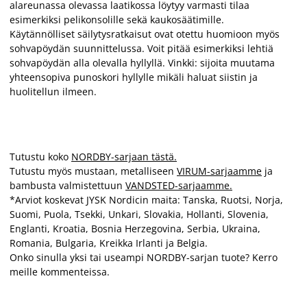
alareunassa olevassa laatikossa löytyy varmasti tilaa
esimerkiksi pelikonsolille sekä kaukosäätimille.
Käytännölliset säilytysratkaisut ovat otettu huomioon myös
sohvapöydän suunnittelussa. Voit pitää esimerkiksi lehtiä
sohvapöydän alla olevalla hyllyllä. Vinkki: sijoita muutama
yhteensopiva punoskori hyllylle mikäli haluat siistin ja
huolitellun ilmeen.
Tutustu koko
NORDBY-sarjaan tästä.
Tutustu myös mustaan, metalliseen
VIRUM-sarjaamme
ja
bambusta valmistettuun
VANDSTED-sarjaamme.
*Arviot koskevat JYSK Nordicin maita: Tanska, Ruotsi, Norja,
Suomi, Puola, Tsekki, Unkari, Slovakia, Hollanti, Slovenia,
Englanti, Kroatia, Bosnia Herzegovina, Serbia, Ukraina,
Romania, Bulgaria, Kreikka Irlanti ja Belgia.
Onko sinulla yksi tai useampi NORDBY-sarjan tuote? Kerro
meille kommenteissa.