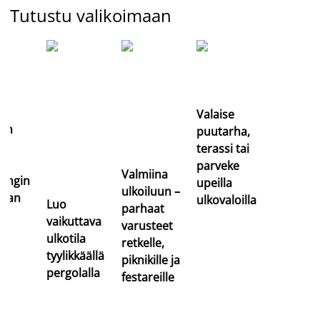
Tutustu valikoimaan
Valaise
jan
puutarha,
terassi tai
an
parveke
Valmiina
jongin
upeilla
ulkoiluun –
taan
ulkovaloilla
Luo
parhaat
vaikuttava
varusteet
ulkotila
retkelle,
tyylikkäällä
piknikille ja
pergolalla
festareille