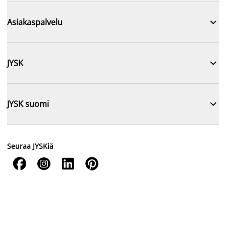

Asiakaspalvelu

JYSK

JYSK suomi
Seuraa JYSKiä



