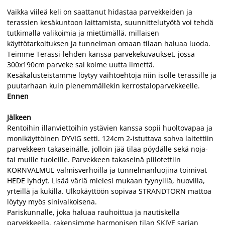
Vaikka viileä keli on saattanut hidastaa parvekkeiden ja
terassien kesäkuntoon laittamista, suunnittelutyötä voi tehdä
tutkimalla valikoimia ja miettimällä, millaisen
käyttötarkoituksen ja tunnelman omaan tilaan haluaa luoda.
Teimme Terassi-lehden kanssa parvekekuvaukset, jossa
300x190cm parveke sai kolme uutta ilmettä.
Kesäkalusteistamme löytyy vaihtoehtoja niin isolle terassille ja
puutarhaan kuin pienemmällekin kerrostaloparvekkeelle.
Ennen
Jälkeen
Rentoihin illanviettoihin ystävien kanssa sopii huoltovapaa ja
monikäyttöinen DYVIG setti. 124cm 2-istuttava sohva laitettiin
parvekkeen takaseinälle, jolloin jää tilaa pöydälle sekä noja-
tai muille tuoleille. Parvekkeen takaseinä piilotettiin
KORNVALMUE valmisverhoilla ja tunnelmanluojina toimivat
HEDE lyhdyt. Lisää väriä mielesi mukaan tyynyillä, huovilla,
yrteillä ja kukilla. Ulkokäyttöön sopivaa STRANDTORN mattoa
löytyy myös sinivalkoisena.
Pariskunnalle, joka haluaa rauhoittua ja nautiskella
parvekkeella, rakensimme harmonisen tilan SKIVE sarjan