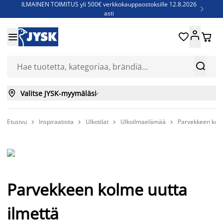
ILMAINEN TOIMITUS yli 500€ verkkokauppaostoksille 12.8.2026

asti
Parempiin uniin - Säästä jopa 60%





Sijauspatjoja - Säästä jopa 60%

Jenkkisänkyjä - Säästä jopa 60%



Valitse JYSK-myymäläsi

Etusivu
Inspiraatiota
Ulkotilat
Ulkoilmaelämää
Parvekkeen kolm




Parvekkeen kolme uutta
ilmettä