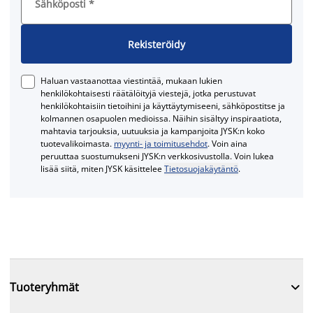
Sähköposti
*
Rekisteröidy
Haluan vastaanottaa viestintää, mukaan lukien
henkilökohtaisesti räätälöityjä viestejä, jotka perustuvat
henkilökohtaisiin tietoihini ja käyttäytymiseeni, sähköpostitse ja
kolmannen osapuolen medioissa. Näihin sisältyy inspiraatiota,
mahtavia tarjouksia, uutuuksia ja kampanjoita JYSK:n koko
tuotevalikoimasta.
myynti- ja toimitusehdot
. Voin aina
peruuttaa suostumukseni JYSK:n verkkosivustolla. Voin lukea
lisää siitä, miten JYSK käsittelee
Tietosuojakäytäntö
.

Tuoteryhmät