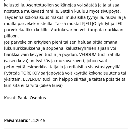
kalusteilla. Asentotuolien selkänojaa voi säätää ja jalat saa
nostettua mukavasti rahille. Settiin kuuluu myös sivupöytä.
Täydennä kokonaisuus makusi mukaisilla tyynyillä, huovilla ja
muilla parvekekoristeilla. Tässä mustat FJELLJO lyhdyt ja LEK
parvekelaatikko kukille. Aurinkovarjon voit tuupata nurkkaan
piiloon.
Jos parveke on erityisen pieni tai sen haluaa pitää omana
lukunurkkauksena ja soppena, kalusteryhmien sijaan voi
hankkia vain kevyen tuolin ja pöydän. VEDDUM tuoli rahilla
(vasen kuva) on tyylikäs ja mukava kaveri, johon saat
pehmeyttä esimerkiksi taljalla ja erilaisilla sisustustyynyillä.
Pyöreää TOREKOV sarjapöytää voit käyttää kokonaisuutena tai
yksittäin. ELVERUM tuoli on helppo siirtää ja taittaa pois tieltä
kun sitä ei tarvita (oikea kuva).
Kuvat: Paula Osenius
Päivämäärä
:
1.4.2015