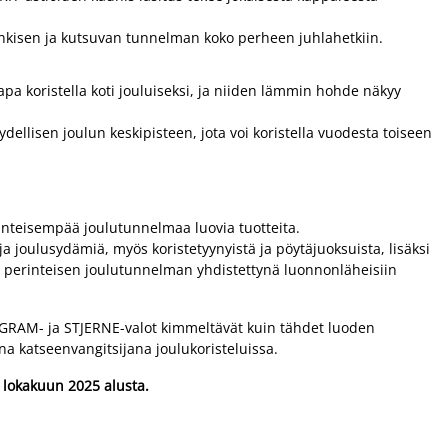
enkisen ja kutsuvan tunnelman koko perheen juhlahetkiin.
pa koristella koti jouluiseksi, ja niiden lämmin hohde näkyy
ellisen joulun keskipisteen, jota voi koristella vuodesta toiseen
nteisempää joulutunnelmaa luovia tuotteita.
a joulusydämiä, myös koristetyynyistä ja pöytäjuoksuista, lisäksi
 ja perinteisen joulutunnelman yhdistettynä luonnonläheisiin
. GRAM- ja STJERNE-valot kimmeltävät kuin tähdet luoden
na katseenvangitsijana joulukoristeluissa.
 lokakuun 2025 alusta.