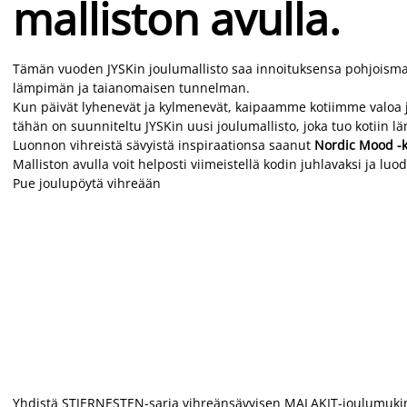
malliston avulla.
Tämän vuoden JYSKin joulumallisto saa innoituksensa pohjoisma
lämpimän ja taianomaisen tunnelman.
Kun päivät lyhenevät ja kylmenevät, kaipaamme kotiimme valoa ja i
tähän on suunniteltu JYSKin uusi joulumallisto, joka tuo kotiin
Luonnon vihreistä sävyistä inspiraationsa saanut
Nordic Mood -
Malliston avulla voit helposti viimeistellä kodin juhlavaksi ja l
Pue joulupöytä vihreään
Yhdistä STJERNESTEN-sarja vihreänsävyisen MALAKIT-joulumukin j