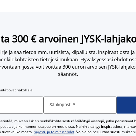
ta 300 € arvoinen JYSK-lahjako
irje ja saa tietoa mm. uutisista, kilpailuista, inspiraatiosta ja
enkilökohtaisten tietojesi mukaan. Hyväksyessäsi ehdot osa
vontaan, jossa voit voittaa 300 euron arvoisen JYSK-lahjakor
säännöt.
entät ovat pakollisia.
Sähköposti
*
tintää, mukaan lukien henkilökohtaisesti räätälöityjä viestejä, jotka perustuvat he
postitse ja kolmannen osapuolen medioissa. Näihin sisältyy inspiraatiota, mahtavi
o tuotevalikoimasta.
myynti- ja toimitusehdot
. Voin aina peruuttaa suostumukseni 