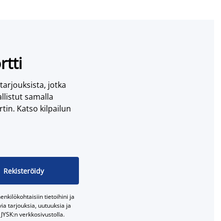
rtti
 tarjouksista, jotka
llistut samalla
tin. Katso kilpailun
Rekisteröidy
nkilökohtaisiin tietoihini ja
a tarjouksia, uutuuksia ja
JYSK:n verkkosivustolla.