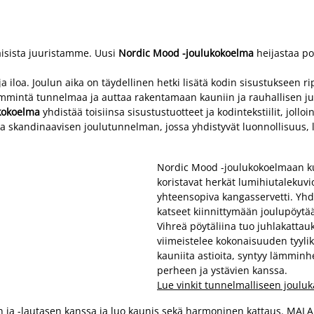
isista juuristamme. Uusi
Nordic Mood -joulukokoelma
heijastaa po
loa. Joulun aika on täydellinen hetki lisätä kodin sisustukseen ripa
 lämmintä tunnelmaa ja auttaa rakentamaan kauniin ja rauhallisen 
kokoelma
yhdistää toisiinsa sisustustuotteet ja kodintekstiilit, jo
uoda skandinaavisen joulutunnelman, jossa yhdistyvät luonnollisuus, l
Nordic Mood -joulukokoelmaan kuu
koristavat herkät lumihiutalekuv
yhteensopiva kangasservetti. Yhd
katseet kiinnittymään joulupöytä
Vihreä pöytäliina tuo juhlakatta
viimeistelee kokonaisuuden tyylikkä
kauniita astioita, syntyy lämminh
perheen ja ystävien kanssa.
Lue vinkit tunnelmalliseen joulu
a -lautasen kanssa ja luo kaunis sekä harmoninen kattaus. MALAKI