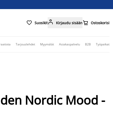



Suosikit
Kirjaudu sisään
Ostoskorisi
raatiota
Tarjouslehdet
Myymälät
Asiakaspalvelu
B2B
Työpaikat
uden Nordic Mood -