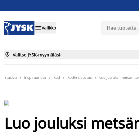

Valikko

Valitse JYSK-myymäläsi

Etusivu
Inspiraatiota
Koti
Kodin sisustus
Luo jouluksi metsän tu




Luo jouluksi metsä