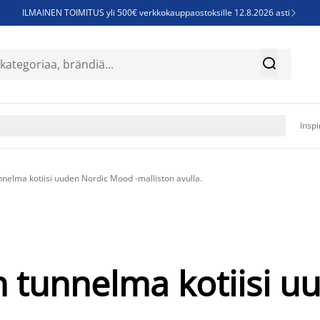
ILMAINEN TOIMITUS yli 500€ verkkokauppaostoksille 12.8.2026 asti

Parempiin uniin - Säästä jopa 60%


Sijauspatjoja - Säästä jopa 60%

Jenkkisänkyjä - Säästä jopa 60%

Inspi
nnelma kotiisi uuden Nordic Mood -malliston avulla.
n tunnelma kotiisi u