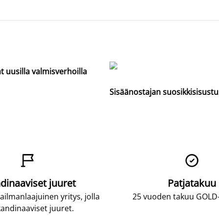
t uusilla valmisverhoilla
Sisäänostajan suosikkisisustu


dinaaviset juuret
Patjatakuu
lmanlaajuinen yritys, jolla
25 vuoden takuu GOLD-p
andinaaviset juuret.