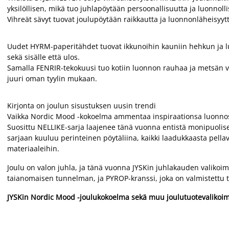
yksilöllisen, mikä tuo juhlapöytään persoonallisuutta ja luonnolli
Vihreät sävyt tuovat joulupöytään raikkautta ja luonnonläheisy
Uudet HYRM-paperitähdet tuovat ikkunoihin kauniin hehkun ja luov
sekä sisälle että ulos.
Samalla FENRIR-tekokuusi tuo kotiin luonnon rauhaa ja metsän vihr
juuri oman tyylin mukaan.
Kirjonta on joulun sisustuksen uusin trendi
Vaikka Nordic Mood -kokoelma ammentaa inspiraationsa luonnost
Suosittu NELLIKE-sarja laajenee tänä vuonna entistä monipuolisemm
sarjaan kuuluu perinteinen pöytäliina, kaikki laadukkaasta pella
materiaaleihin.
Joulu on valon juhla, ja tänä vuonna JYSKin juhlakauden valikoi
taianomaisen tunnelman, ja PYROP-kranssi, joka on valmistettu tai
JYSKin Nordic Mood -joulukokoelma sekä muu joulutuotevalikoima 