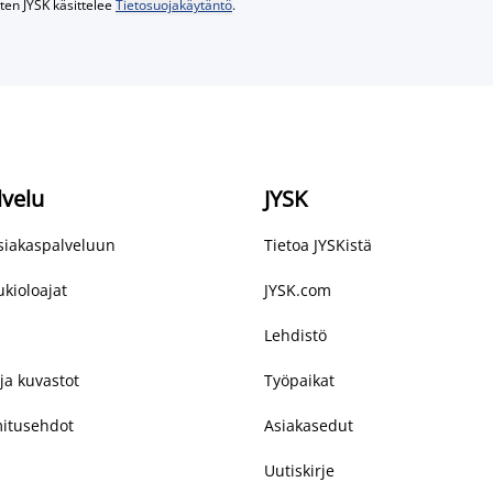
iten JYSK käsittelee
Tietosuojakäytäntö
.
lvelu
JYSK
asiakaspalveluun
Tietoa JYSKistä
kioloajat
JYSK.com
Lehdistö
ja kuvastot
Työpaikat
mitusehdot
Asiakasedut
Uutiskirje