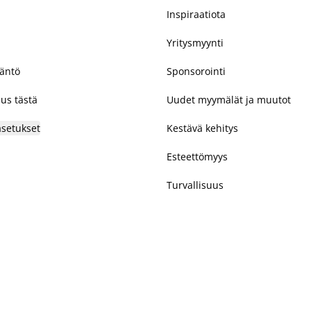
Inspiraatiota
Yritysmyynti
täntö
Sponsorointi
us tästä
Uudet myymälät ja muutot
asetukset
Kestävä kehitys
Esteettömyys
Turvallisuus