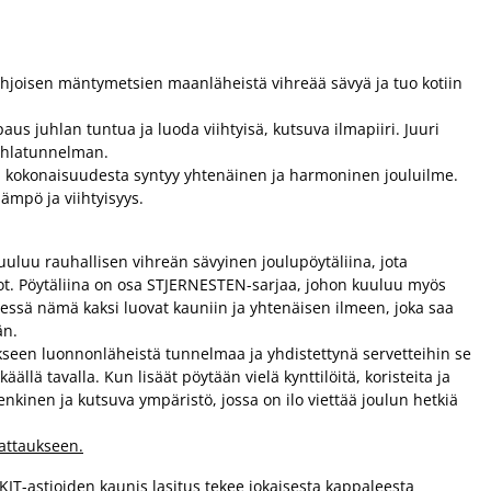
hjoisen mäntymetsien maanläheistä vihreää sävyä ja tuo kotiin
us juhlan tuntua ja luoda viihtyisä, kutsuva ilmapiiri. Juuri
juhlatunnelman.
lloin kokonaisuudesta syntyy yhtenäinen ja harmoninen jouluilme.
ämpö ja viihtyisyys.
luu rauhallisen vihreän sävyinen joulupöytäliina, jota
iot. Pöytäliina on osa STJERNESTEN-sarjaa, johon kuuluu myös
essä nämä kaksi luovat kauniin ja yhtenäisen ilmeen, joka saa
än.
ukseen luonnonläheistä tunnelmaa ja yhdistettynä servetteihin se
ällä tavalla. Kun lisäät pöytään vielä kynttilöitä, koristeita ja
enkinen ja kutsuva ympäristö, jossa on ilo viettää joulun hetkiä
kattaukseen.
T-astioiden kaunis lasitus tekee jokaisesta kappaleesta