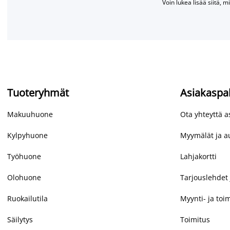
Voin lukea lisää siitä, m
Tuoteryhmät
Asiakaspa
Makuuhuone
Ota yhteyttä 
Kylpyhuone
Myymälät ja au
Työhuone
Lahjakortti
Olohuone
Tarjouslehdet 
Ruokailutila
Myynti- ja toi
Säilytys
Toimitus