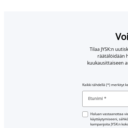
Voi
Tilaa JYSK:n uutisk
räätälöidään h
kuukausittaiseen ar
Kaikki tähdellä (*) merkityt k
Etunimi
*
Haluan vastaanottaa vies
käyttäytymiseeni, sähkö
kampanjoita JYSK:n kok