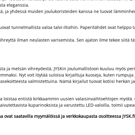
sta eleganssia.
yttä, ja yhdessä muiden joulukoristeiden kanssa ne luovat lämminh
at tunnelmallista valoa talvi-iltoihin. Paperitähdet ovat helppo ta
eyttä ilman neulasten varisemista. Sen ajaton ilme tekee siitä täyd
a ja metsän vihreydestä, JYSKin joulumallistoon kuuluu myös peri
aksi. Nyt voit löytää suloisia kirjailtuja kuoseja, kuten rumpuja j
vasekoitteesta valmistettuina. Nämä kirjailut tuovat kotiisi herkän
ma loistaa entistä kirkkaammin uusien valaisinvaihtoehtojen myötä
vutettavista kuparinoksista ja varustettu LED-valoilla, toimii upea
ovat saatavilla myymälöissä ja verkkokaupasta osoitteessa JYSK.fi