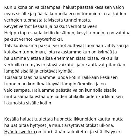
Kun ulkona on valoisampaa, haluat päästää kesäisen valon
myös sisälle ja päästä kunnolla eroon tummien ja raskaiden
verhojen tuomasta talvisesta tunnelmasta.
Kevyet verhot kesään ja paksut verhot talveen
Helppo tapa saada kotiin kesäinen, kevyt tunnelma on vaihtaa
paksut
verhot
kevytverhoiksi
.
Talvikuukausina paksut verhot auttavat luomaan viihtyisän ja
kotoisan tunnelman, jota rakastamme kun on kylmää ja
haluamme viettää aikaa enemmän sisätiloissa. Paksuilla
verhoilla on myös eristävä vaikutus ja ne auttavat pitämään
lämpöä sisällä ja eristävät kylmää.
Toisaalta taas haluamme luoda kotiin raikkaan kesäisen
tunnelman kun ilmat käyvät lämpimämmiksi ja on
valoisampaa. Haluamme päästää valon kunnolla sisälle,
mutta samalla estää uteliaiden ohikulkijoiden kurkkimisen
ikkunoista sisälle kotiin.
Kesällä haluat tuulettaa huonetta ikkunoiden kautta mutta
haluat pitää hyttyset ja muut ärsyttävät ötökät ulkona.
Hyönteisverkko
on juuri tähän tarkoitettu, ja sitä löytyy eri