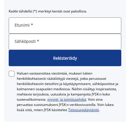
Kaikki tähdellä (*) merkityt kentät ovat pakollisia.
Etunimi
*
Sähköposti
*
Rekisteröidy
Haluan vastaanottaa viestintää, mukaan lukien
henkilökohtaisesti räätälöityjä viestejä, jotka perustuvat
henkilökohtaisiin tietoihini ja käyttäytymiseeni, sähköpostitse ja
kolmannen osapuolen medioissa. Näihin sisältyy inspiraatiota,
mahtavia tarjouksia, uutuuksia ja kampanjoita JYSK:n koko
tuotevalikoimasta.
myynti- ja toimitusehdot
. Voin aina
peruuttaa suostumukseni JYSK:n verkkosivustolla. Voin lukea
lisää siitä, miten JYSK käsittelee
Tietosuojakäytäntö
.