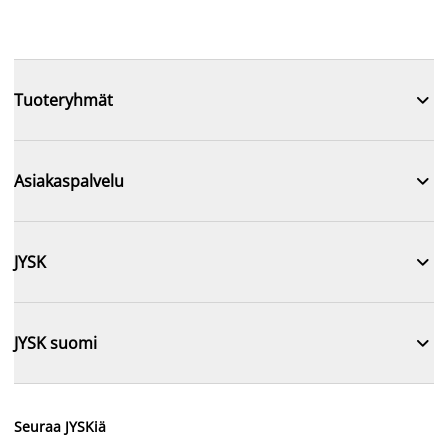

Tuoteryhmät

Asiakaspalvelu

JYSK

JYSK suomi
Seuraa JYSKiä