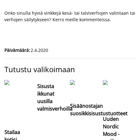
Onko sinulla hyviä vinkkejä kesä- tai talviverhojen valintaan tai
verhojen säilytykseen? Kerro meille kommenteissa.
Päivämäärä
:
2.4.2020
Tutustu valikoimaan
Sisusta
ikkunat
uusilla
Sisäänostajan
valmisverhoilla
suosikkisisustustuotteet
Uuden
Nordic
Stailaa
Mood -
kotisi