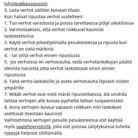
tyhjiöpakkauspussiin
5. Laita verhot säilöön kuivaan tilaan
Kun haluat ripustaa verhot uudelleen:
1. Tuo verhot varastosta ja poista tarvittaessa pölyt ulkotiloissa
2. Varmistaaksesi, että verhot roikkuvat kauniisti
laskostettuina:
3. Käytä verhot pikaohjelmalla pesukoneessa ja ripusta kun
verhot on vielä märkinä
4. - tai silitä verhot ennen ripustusta
5. Jos verhoissa on verhonauha, vedä verhotankokujan päällä
olevista naruista jotta verhot laskostuvat ensin ennen
ripustusta
6. Taita verho laskoksille ja aseta verhonauha löysästi niiden
ympärille
7. Mikäli verhot ovat vielä märät ripustettaessa, älä unohda
laittaa verhojen alle kuivaa pyyhettä lattian suojaamiseksi
8. Anna verhojen kuivua vapaasti roikkuen niin laskokset
asettuvat itsestään kauniisti
Vaihtoehtona verhojen pesulle pesukoneessa voit käyttää
myös
vaatehöyrystintä
, jolla voit poistaa säilytyksessä tulleita
ryppyjä helposti silittämällä.