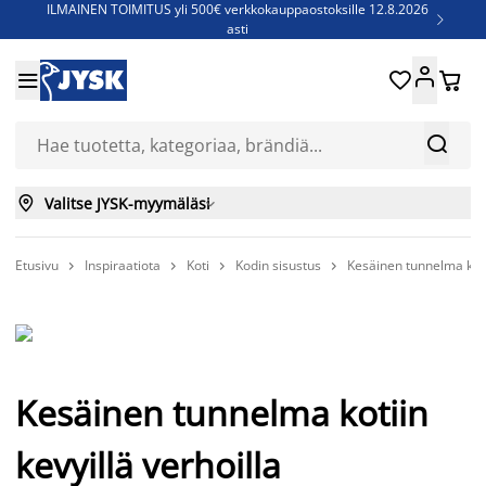
ILMAINEN TOIMITUS yli 500€ verkkokauppaostoksille 12.8.2026

asti
Parempiin uniin - Säästä jopa 60%





Sijauspatjoja - Säästä jopa 60%

Jenkkisänkyjä - Säästä jopa 60%



Valitse JYSK-myymäläsi

Etusivu
Inspiraatiota
Koti
Kodin sisustus
Kesäinen tunnelma kotii




Kesäinen tunnelma kotiin
kevyillä verhoilla