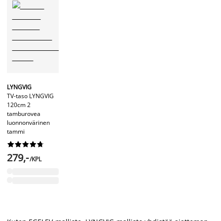
LYNGVIG
TV-taso LYNGVIG
120cm 2
tamburovea
luonnonvärinen
tammi










279,-
/KPL