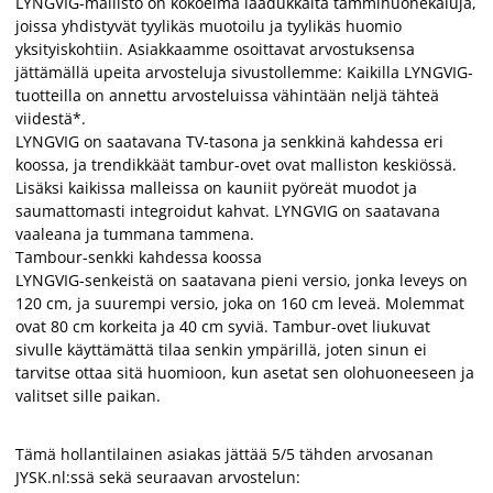
LYNGVIG-mallisto on kokoelma laadukkaita tammihuonekaluja,
joissa yhdistyvät tyylikäs muotoilu ja tyylikäs huomio
yksityiskohtiin. Asiakkaamme osoittavat arvostuksensa
jättämällä upeita arvosteluja sivustollemme: Kaikilla LYNGVIG-
tuotteilla on annettu arvosteluissa vähintään neljä tähteä
viidestä*.
LYNGVIG on saatavana TV-tasona ja senkkinä kahdessa eri
koossa, ja trendikkäät tambur-ovet ovat malliston keskiössä.
Lisäksi kaikissa malleissa on kauniit pyöreät muodot ja
saumattomasti integroidut kahvat. LYNGVIG on saatavana
vaaleana ja tummana tammena.
Tambour-senkki kahdessa koossa
LYNGVIG-senkeistä on saatavana pieni versio, jonka leveys on
120 cm, ja suurempi versio, joka on 160 cm leveä. Molemmat
ovat 80 cm korkeita ja 40 cm syviä. Tambur-ovet liukuvat
sivulle käyttämättä tilaa senkin ympärillä, joten sinun ei
tarvitse ottaa sitä huomioon, kun asetat sen olohuoneeseen ja
valitset sille paikan.
Tämä hollantilainen asiakas jättää 5/5 tähden arvosanan
JYSK.nl:ssä sekä seuraavan arvostelun: