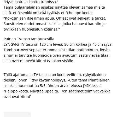
"Hyvä laatu ja koottu tunnissa."
Tämä bulgarialainen asiakas näyttää olevan samaa mieltä
siitä, että senkki on sekä tyylikäs että helppo koota:
”Kokosin sen itse ilman apua. Ohjeet ovat selkeät ja tarkat.
Suosittelen ehdottomasti kaikille, jotka haluavat kauniin ja
tyylikkään huonekalun kotiinsa.”
Puinen TV-taso tambur-ovilla
LYNGVIG-TV-taso on 120 cm leveä, 50 cm korkea ja 40 cm syvä.
Tambour-ovet sopivat erinomaisesti tilan optimointiin, koska
sinun ei tarvitse huomioida oven avautumisesta vievää tilaa,
sillä ovet menevät kiinni tv-tason sisälle.
Tällä ajattomalla TV-tasolla on koristeellinen, nykyaikainen
design, johon liittyy käytännöllisyys, kuten tämä irlantilainen
asiakas huomauttaa 5/5 tähden arvostelussa JYSK.ie:ssä:
”Helppo koota. Näyttää upealta. Tv:n säätimet toimivat vaikka
ovet ovat kiinni”