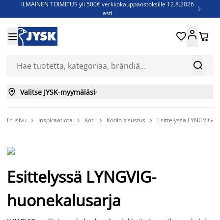
ILMAINEN TOIMITUS yli 500€ verkkokauppaostoksille 12.8.2026

asti
Parempiin uniin - Säästä jopa 60%





Sijauspatjoja - Säästä jopa 60%

Jenkkisänkyjä - Säästä jopa 60%



Valitse JYSK-myymäläsi

Etusivu
Inspiraatiota
Koti
Kodin sisustus
Esittelyssä LYNGVIG-h




Esittelyssä LYNGVIG-
huonekalusarja