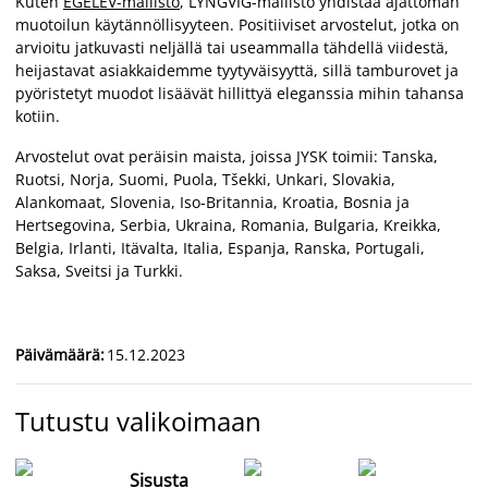
Kuten
EGELEV-mallisto
, LYNGVIG-mallisto yhdistää ajattoman
muotoilun käytännöllisyyteen. Positiiviset arvostelut, jotka on
arvioitu jatkuvasti neljällä tai useammalla tähdellä viidestä,
heijastavat asiakkaidemme tyytyväisyyttä, sillä tamburovet ja
pyöristetyt muodot lisäävät hillittyä eleganssia mihin tahansa
kotiin.
Arvostelut ovat peräisin maista, joissa JYSK toimii: Tanska,
Ruotsi, Norja, Suomi, Puola, Tšekki, Unkari, Slovakia,
Alankomaat, Slovenia, Iso-Britannia, Kroatia, Bosnia ja
Hertsegovina, Serbia, Ukraina, Romania, Bulgaria, Kreikka,
Belgia, Irlanti, Itävalta, Italia, Espanja, Ranska, Portugali,
Saksa, Sveitsi ja Turkki.
Päivämäärä
:
15.12.2023
Tutustu valikoimaan
Sisusta