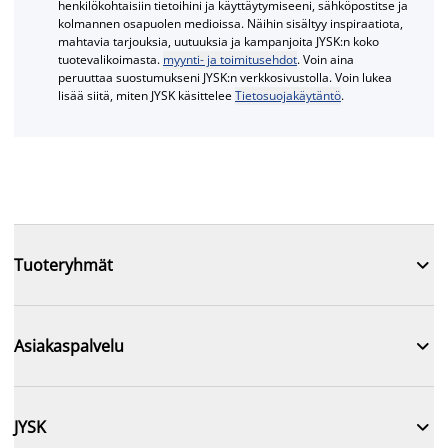
henkilökohtaisiin tietoihini ja käyttäytymiseeni, sähköpostitse ja
kolmannen osapuolen medioissa. Näihin sisältyy inspiraatiota,
mahtavia tarjouksia, uutuuksia ja kampanjoita JYSK:n koko
tuotevalikoimasta.
myynti- ja toimitusehdot
. Voin aina
peruuttaa suostumukseni JYSK:n verkkosivustolla. Voin lukea
lisää siitä, miten JYSK käsittelee
Tietosuojakäytäntö
.

Tuoteryhmät

Asiakaspalvelu

JYSK