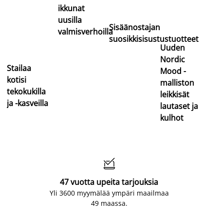
ikkunat
uusilla
Sisäänostajan
valmisverhoilla
suosikkisisustustuotteet
Uuden
Nordic
Stailaa
Mood -
kotisi
malliston
tekokukilla
leikkisät
ja -kasveilla
lautaset ja
kulhot

47 vuotta upeita tarjouksia
Yli 3600 myymälää ympäri maailmaa
49 maassa.