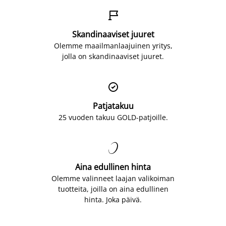

Skandinaaviset juuret
Olemme maailmanlaajuinen yritys,
jolla on skandinaaviset juuret.

Patjatakuu
25 vuoden takuu GOLD-patjoille.

Aina edullinen hinta
Olemme valinneet laajan valikoiman
tuotteita, joilla on aina edullinen
hinta. Joka päivä.