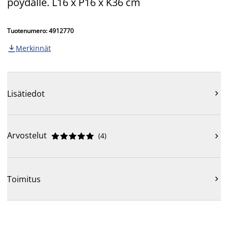
pöydälle. L16 x P16 x K36 cm
Tuotenumero: 4912770
Merkinnät

Lisätiedot

Arvostelut
(
4
)











Toimitus
