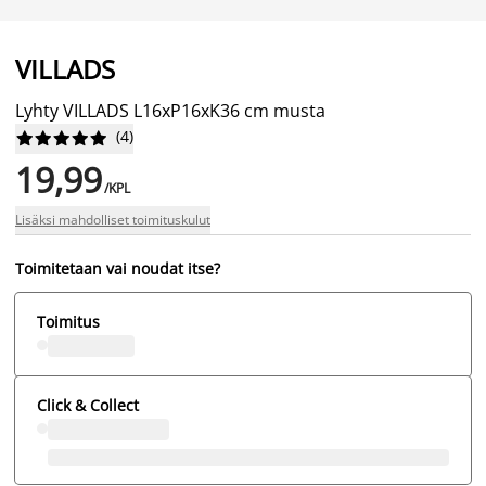
VILLADS
Lyhty VILLADS L16xP16xK36 cm musta
(
4
)










19,99
/KPL
Lisäksi mahdolliset toimituskulut
Toimitetaan vai noudat itse?
Toimitus
Click & Collect