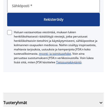
Sähköposti
*
Rekisteröidy
Haluan vastaanottaa viestintää, mukaan lukien
henkilökohtaisesti räätälöityjä viestejä, jotka perustuvat
henkilökohtaisiin tietoihini ja käyttäytymiseeni, sähköpostitse ja
kolmannen osapuolen medioissa. Näihin sisältyy inspiraatiota,
mahtavia tarjouksia, uutuuksia ja kampanjoita JYSK:n koko
tuotevalikoimasta.
myynti- ja toimitusehdot
. Voin aina
peruuttaa suostumukseni JYSK:n verkkosivustolla. Voin lukea
lisää siitä, miten JYSK käsittelee
Tietosuojakäytäntö
.

Tuoteryhmät