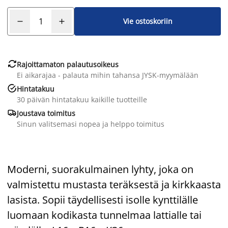
Vie ostoskoriin

Rajoittamaton palautusoikeus
Ei aikarajaa - palauta mihin tahansa JYSK-myymälään

Hintatakuu
30 päivän hintatakuu kaikille tuotteille

Joustava toimitus
Sinun valitsemasi nopea ja helppo toimitus
Moderni, suorakulmainen lyhty, joka on
valmistettu mustasta teräksestä ja kirkkaasta
lasista. Sopii täydellisesti isolle kynttilälle
luomaan kodikasta tunnelmaa lattialle tai