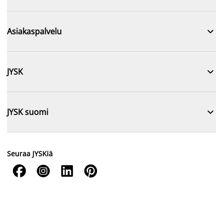

Asiakaspalvelu

JYSK

JYSK suomi
Seuraa JYSKiä



