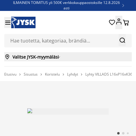
ILMAINEN TOIMITUS yli 500€ verkkokauppaostoksille 12.8.2026

asti
Parempiin uniin - Säästä jopa 60%





Sijauspatjoja - Säästä jopa 60%

Jenkkisänkyjä - Säästä jopa 60%



Valitse JYSK-myymäläsi

Etusivu
Sisustus
Koristelu
Lyhdyt
Lyhty VILLADS L16xP16xK36 



