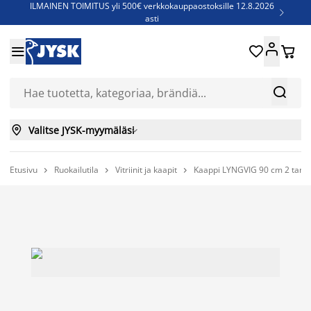
ILMAINEN TOIMITUS yli 500€ verkkokauppaostoksille 12.8.2026

asti
Parempiin uniin - Säästä jopa 60%





Sijauspatjoja - Säästä jopa 60%

Jenkkisänkyjä - Säästä jopa 60%



Valitse JYSK-myymäläsi

Etusivu
Ruokailutila
Vitriinit ja kaapit
Kaappi LYNGVIG 90 cm 2 tamb


