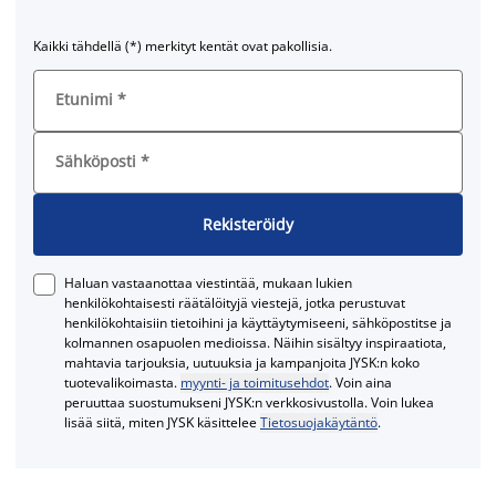
Kaikki tähdellä (*) merkityt kentät ovat pakollisia.
Etunimi
*
Sähköposti
*
Rekisteröidy
Haluan vastaanottaa viestintää, mukaan lukien
henkilökohtaisesti räätälöityjä viestejä, jotka perustuvat
henkilökohtaisiin tietoihini ja käyttäytymiseeni, sähköpostitse ja
kolmannen osapuolen medioissa. Näihin sisältyy inspiraatiota,
mahtavia tarjouksia, uutuuksia ja kampanjoita JYSK:n koko
tuotevalikoimasta.
myynti- ja toimitusehdot
. Voin aina
peruuttaa suostumukseni JYSK:n verkkosivustolla. Voin lukea
lisää siitä, miten JYSK käsittelee
Tietosuojakäytäntö
.