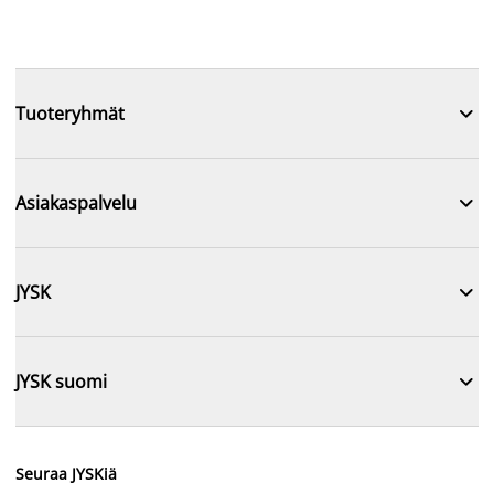

Tuoteryhmät

Asiakaspalvelu

JYSK

JYSK suomi
Seuraa JYSKiä