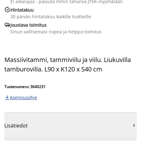
Ei aikarajaa - palauta mihin tahansa JYSK-myymälään

Hintatakuu
30 päivän hintatakuu kaikille tuotteille

Joustava toimitus
Sinun valitsemasi nopea ja helppo toimitus
Massiivitammi, tammiviilu ja viilu. Liukuvilla
tamburovilla. L90 x K120 x S40 cm
Tuotenumero: 3640231
Asennusohje

Lisätiedot
