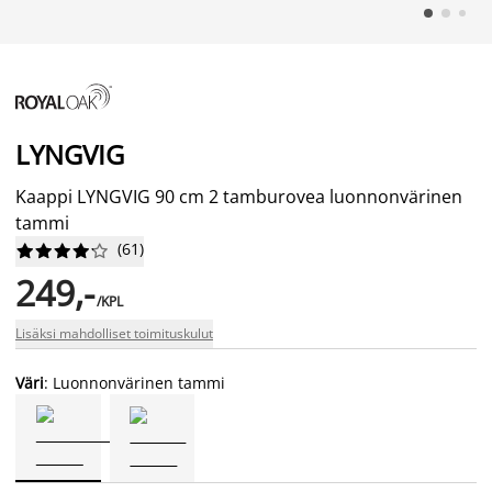
LYNGVIG
Kaappi LYNGVIG 90 cm 2 tamburovea luonnonvärinen
tammi
(
61
)










249,-
/KPL
Lisäksi mahdolliset toimituskulut
Väri
: Luonnonvärinen tammi