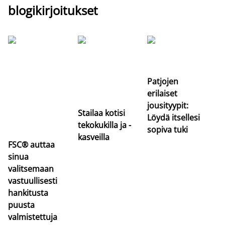
blogikirjoitukset
Si
uu
va
Patjojen
erilaiset
jousityypit:
Stailaa kotisi
Löydä itsellesi
tekokukilla ja -
sopiva tuki
kasveilla
FSC® auttaa
sinua
valitsemaan
vastuullisesti
hankitusta
puusta
valmistettuja