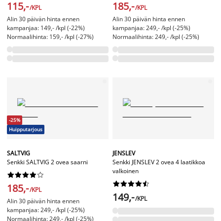
115,-
185,-
/KPL
/KPL
Alin 30 päivän hinta ennen
Alin 30 päivän hinta ennen
kampanjaa: 149,- /kpl (-22%)
kampanjaa: 249,- /kpl (-25%)
Normaalihinta: 159,- /kpl (-27%)
Normaalihinta: 249,- /kpl (-25%)
-25%
Huipputarjous
SALTVIG
JENSLEV
Senkki SALTVIG 2 ovea saarni
Senkki JENSLEV 2 ovea 4 laatikkoa
valkoinen




















185,-
/KPL
149,-
/KPL
Alin 30 päivän hinta ennen
kampanjaa: 249,- /kpl (-25%)
Normaalihinta: 249,- /kpl (-25%)