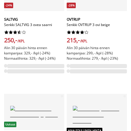
-24%
-28%
SALTVIG
OVTRUP
Senkki SALTVIG 3 ovea saarni
Senkki OVTRUP 3 ovi beige




















250,-
215,-
/KPL
/KPL
Alin 30 päivän hinta ennen
Alin 30 päivän hinta ennen
kampanjaa: 329,- /kpl (-24%)
kampanjaa: 299,- /kpl (-28%)
Normaalihinta: 329,- /kpl (-24%)
Normaalihinta: 279,- /kpl (-23%)
Uutuus
AINA EDULLINEN HINTA