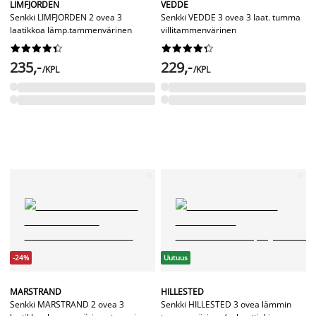
LIMFJORDEN
VEDDE
Senkki LIMFJORDEN 2 ovea 3
Senkki VEDDE 3 ovea 3 laat. tumma
laatikkoa lämp.tammenvärinen
villitammenvärinen




















235,-
229,-
/KPL
/KPL
-24%
Uutuus
MARSTRAND
HILLESTED
Senkki MARSTRAND 2 ovea 3
Senkki HILLESTED 3 ovea lämmin