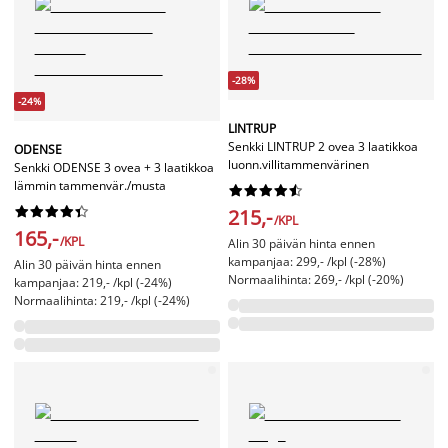
-28%
-24%
LINTRUP
Senkki LINTRUP 2 ovea 3 laatikkoa
ODENSE
luonn.villitammenvärinen
Senkki ODENSE 3 ovea + 3 laatikkoa
lämmin tammenvär./musta




















215,-
/KPL
165,-
/KPL
Alin 30 päivän hinta ennen
kampanjaa: 299,- /kpl (-28%)
Alin 30 päivän hinta ennen
Normaalihinta: 269,- /kpl (-20%)
kampanjaa: 219,- /kpl (-24%)
Normaalihinta: 219,- /kpl (-24%)