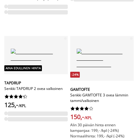
AINA EDULLINEN HINTA
-24%
TAPDRUP
Senkki TAPDRUP 2 ovea valkoinen
GAMTOFTE
Senkki GAMTOFTE 3 ovea lämmin










tammi/valkoinen
125,-
/KPL










150,-
/KPL
Alin 30 päivän hinta ennen
kampanjaa: 199,- /kpl (-24%)
Normaalihinta: 199,- /kpl (-24%)