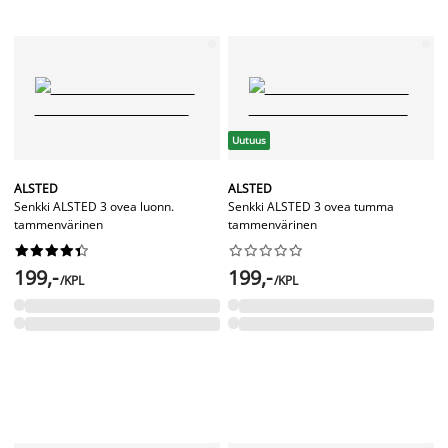
Uutuus
ALSTED
ALSTED
Senkki ALSTED 3 ovea luonn.
Senkki ALSTED 3 ovea tumma
tammenvärinen
tammenvärinen




















199,-
199,-
/KPL
/KPL