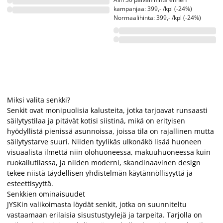
kampanjaa: 399,- /kpl (-24%)
Normaalihinta: 399,- /kpl (-24%)
Miksi valita senkki?
Senkit ovat monipuolisia kalusteita, jotka tarjoavat runsaasti
säilytystilaa ja pitävät kotisi siistinä, mikä on erityisen
hyödyllistä pienissä asunnoissa, joissa tila on rajallinen mutta
säilytystarve suuri. Niiden tyylikäs ulkonäkö lisää huoneen
visuaalista ilmettä niin olohuoneessa, makuuhuoneessa kuin
ruokailutilassa, ja niiden moderni, skandinaavinen design
tekee niistä täydellisen yhdistelmän käytännöllisyyttä ja
esteettisyyttä.
Senkkien ominaisuudet
JYSKin valikoimasta löydät senkit, jotka on suunniteltu
vastaamaan erilaisia sisustustyylejä ja tarpeita. Tarjolla on