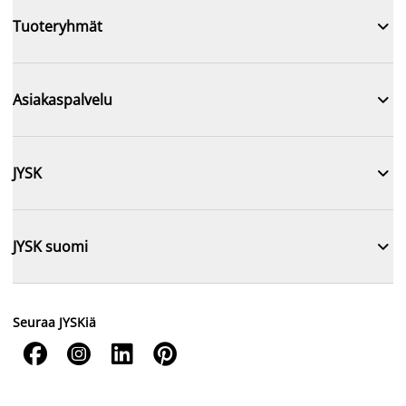

Tuoteryhmät

Asiakaspalvelu

JYSK

JYSK suomi
Seuraa JYSKiä



