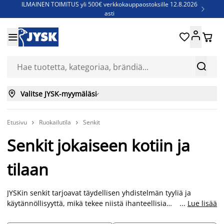
ILMAINEN TOIMITUS yli 500€ verkkokauppaostoksille 12.8.2026

asti
Parempiin uniin - Säästä jopa 60%





Sijauspatjoja - Säästä jopa 60%

Jenkkisänkyjä - Säästä jopa 60%



Valitse JYSK-myymäläsi

Etusivu
Ruokailutila
Senkit


Senkit jokaiseen kotiin ja
tilaan
JYSKin senkit tarjoavat täydellisen yhdistelmän tyyliä ja
käytännöllisyyttä, mikä tekee niistä ihanteellisia
...
Lue lisää
säilytysratkaisuja niille, jotka haluavat lisätä säilytystilaa