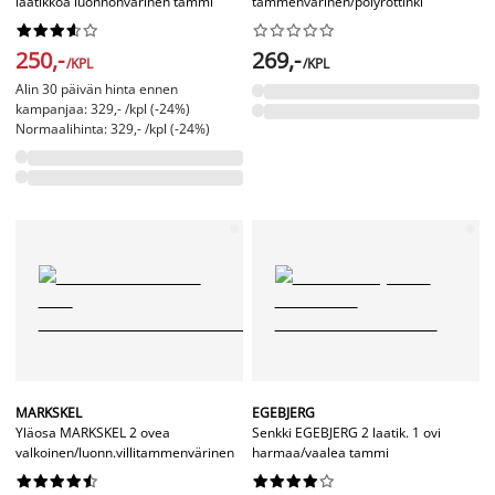
laatikkoa luonnonvärinen tammi
tammenvärinen/polyrottinki




















250,-
269,-
/KPL
/KPL
Alin 30 päivän hinta ennen
kampanjaa: 329,- /kpl (-24%)
Normaalihinta: 329,- /kpl (-24%)
MARKSKEL
EGEBJERG
Yläosa MARKSKEL 2 ovea
Senkki EGEBJERG 2 laatik. 1 ovi
valkoinen/luonn.villitammenvärinen
harmaa/vaalea tammi



















