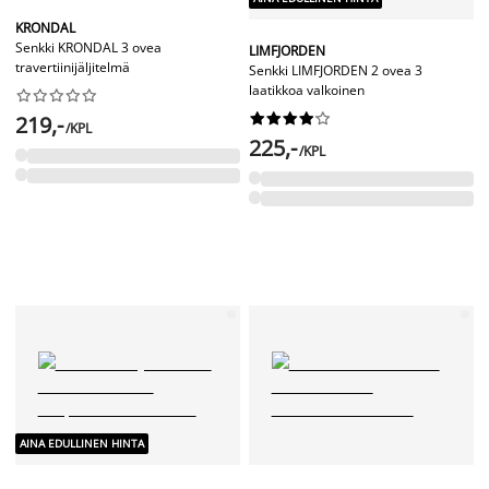
KRONDAL
Senkki KRONDAL 3 ovea
LIMFJORDEN
travertiinijäljitelmä
Senkki LIMFJORDEN 2 ovea 3
laatikkoa valkoinen




















219,-
/KPL
225,-
/KPL
AINA EDULLINEN HINTA