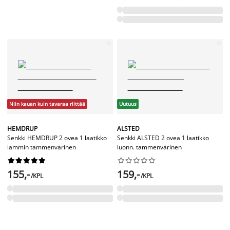
Niin kauan kuin tavaraa riittää
Uutuus
HEMDRUP
ALSTED
Senkki HEMDRUP 2 ovea 1 laatikko
Senkki ALSTED 2 ovea 1 laatikko
lämmin tammenvärinen
luonn. tammenvärinen




















155,-
159,-
/KPL
/KPL