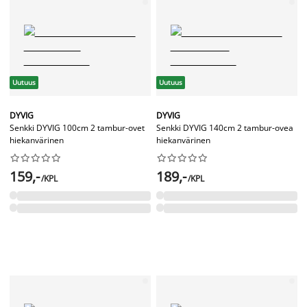
Uutuus
Uutuus
DYVIG
DYVIG
Senkki DYVIG 100cm 2 tambur-ovet
Senkki DYVIG 140cm 2 tambur-ovea
hiekanvärinen
hiekanvärinen




















159,-
189,-
/KPL
/KPL