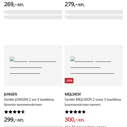
269,-
279,-
/KPL
/KPL
-24%
JUNGEN
MEJLSKOV
Senkki JUNGEN 2 ovi 3 laatikkoa
Senkki MEJLSKOV 2 ovea 3 laatikkoa
lämmin tammenvärinen
luonnonvärinen tammi




















299,-
300,-
/KPL
/KPL
Alin 30 päivän hinta ennen