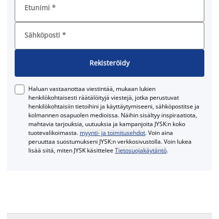
Etunimi
*
Sähköposti
*
Rekisteröidy
Haluan vastaanottaa viestintää, mukaan lukien
henkilökohtaisesti räätälöityjä viestejä, jotka perustuvat
henkilökohtaisiin tietoihini ja käyttäytymiseeni, sähköpostitse ja
kolmannen osapuolen medioissa. Näihin sisältyy inspiraatiota,
mahtavia tarjouksia, uutuuksia ja kampanjoita JYSK:n koko
tuotevalikoimasta.
myynti- ja toimitusehdot
. Voin aina
peruuttaa suostumukseni JYSK:n verkkosivustolla. Voin lukea
lisää siitä, miten JYSK käsittelee
Tietosuojakäytäntö
.