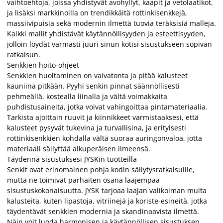
vaihtoehtoja, joissa yhdistyvät avohyllyt, kaapit ja vetolaatikot,
ja lisäksi markkinoilla on trendikkäitä rottinkisenkkejä,
massiivipuisia sekä modernin ilmettä tuovia teräksisiä malleja.
Kaikki mallit yhdistävät käytännöllisyyden ja esteettisyyden,
jolloin löydät varmasti juuri sinun kotisi sisustukseen sopivan
ratkaisun.
Senkkien hoito-ohjeet
Senkkien huoltaminen on vaivatonta ja pitää kalusteet
kauniina pitkään. Pyyhi senkin pinnat säännöllisesti
pehmeällä, kostealla liinalla ja vältä voimakkaita
puhdistusaineita, jotka voivat vahingoittaa pintamateriaalia.
Tarkista ajoittain ruuvit ja kiinnikkeet varmistaaksesi, että
kalusteet pysyvät tukevina ja turvallisina, ja erityisesti
rottinkisenkkien kohdalla vältä suoraa auringonvaloa, jotta
materiaali säilyttää alkuperäisen ilmeensä.
Täydennä sisustuksesi JYSKin tuotteilla
Senkit ovat erinomainen pohja kodin säilytysratkaisuille,
mutta ne toimivat parhaiten osana laajempaa
sisustuskokonaisuutta. JYSK tarjoaa laajan valikoiman muita
kalusteita, kuten lipastoja, vitriinejä ja koriste-esineitä, jotka
täydentävät senkkien modernia ja skandinaavista ilmettä.
Näin voit luoda harmonisen ja käytännöllisen sisustuksen,