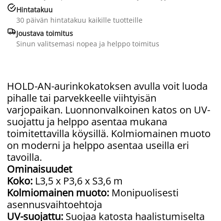

Hintatakuu
30 päivän hintatakuu kaikille tuotteille

Joustava toimitus
Sinun valitsemasi nopea ja helppo toimitus
HOLD-AN-aurinkokatoksen avulla voit luoda
pihalle tai parvekkeelle viihtyisän
varjopaikan. Luonnonvalkoinen katos on UV-
suojattu ja helppo asentaa mukana
toimitettavilla köysillä. Kolmiomainen muoto
on moderni ja helppo asentaa useilla eri
tavoilla.
Ominaisuudet
Koko:
L3,5 x P3,6 x S3,6 m
Kolmiomainen muoto:
Monipuolisesti
asennusvaihtoehtoja
UV-suojattu:
Suojaa katosta haalistumiselta