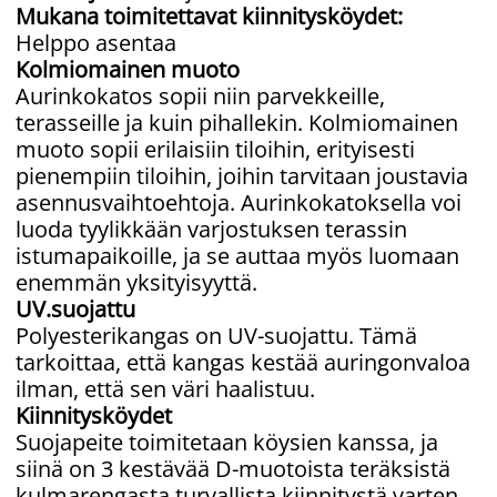
Mukana toimitettavat kiinnitysköydet:
Helppo asentaa
Kolmiomainen muoto
Aurinkokatos sopii niin parvekkeille,
terasseille ja kuin pihallekin. Kolmiomainen
muoto sopii erilaisiin tiloihin, erityisesti
pienempiin tiloihin, joihin tarvitaan joustavia
asennusvaihtoehtoja. Aurinkokatoksella voi
luoda tyylikkään varjostuksen terassin
istumapaikoille, ja se auttaa myös luomaan
enemmän yksityisyyttä.
UV.suojattu
Polyesterikangas on UV-suojattu. Tämä
tarkoittaa, että kangas kestää auringonvaloa
ilman, että sen väri haalistuu.
Kiinnitysköydet
Suojapeite toimitetaan köysien kanssa, ja
siinä on 3 kestävää D-muotoista teräksistä
kulmarengasta turvallista kiinnitystä varten.