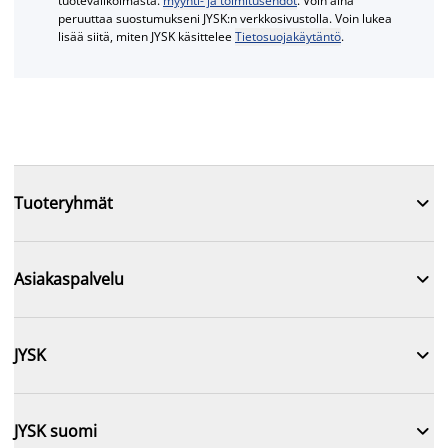
tuotevalikoimasta.
myynti- ja toimitusehdot
. Voin aina
peruuttaa suostumukseni JYSK:n verkkosivustolla. Voin lukea
lisää siitä, miten JYSK käsittelee
Tietosuojakäytäntö
.

Tuoteryhmät

Asiakaspalvelu

JYSK

JYSK suomi