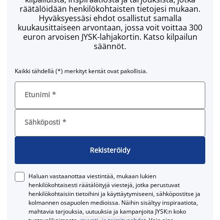
räätälöidään henkilökohtaisten tietojesi mukaan.
Hyväksyessäsi ehdot osallistut samalla
kuukausittaiseen arvontaan, jossa voit voittaa 300
euron arvoisen JYSK-lahjakortin. Katso kilpailun
säännöt.
Kaikki tähdellä (*) merkityt kentät ovat pakollisia.
Etunimi
*
Sähköposti
*
Rekisteröidy
Haluan vastaanottaa viestintää, mukaan lukien
henkilökohtaisesti räätälöityjä viestejä, jotka perustuvat
henkilökohtaisiin tietoihini ja käyttäytymiseeni, sähköpostitse ja
kolmannen osapuolen medioissa. Näihin sisältyy inspiraatiota,
mahtavia tarjouksia, uutuuksia ja kampanjoita JYSK:n koko