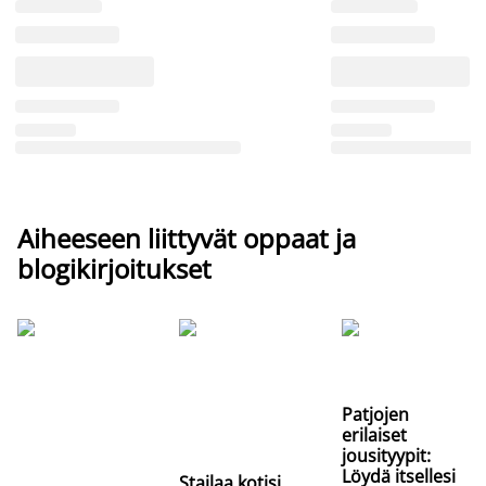
Aiheeseen liittyvät oppaat ja
blogikirjoitukset
Patjojen
erilaiset
jousityypit:
Löydä itsellesi
Stailaa kotisi