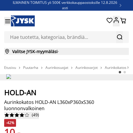
ILMAINEN TOIMITUS yli 500€ verkkokauppaostoksille 12.8.2026

asti
Parempiin uniin - Säästä jopa 60%





Sijauspatjoja - Säästä jopa 60%


Jenkkisänkyjä - Säästä jopa 60%


Valitse JYSK-myymäläsi

Etusivu
Puutarha
Aurinkosuojat
Aurinkovarjot
Aurinkokatos HO




-42%
HOLD-AN
Niin kauan kuin tavaraa riittää
Aurinkokatos HOLD-AN L360xP360xS360
luonnonvalkoinen
(
49
)










-42%
10,-