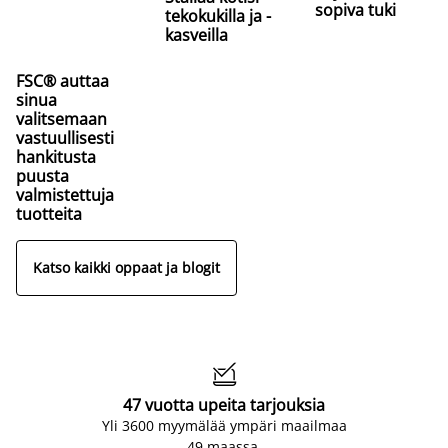
sopiva tuki
tekokukilla ja -
kasveilla
FSC® auttaa
sinua
valitsemaan
vastuullisesti
hankitusta
puusta
valmistettuja
tuotteita
Katso kaikki oppaat ja blogit

47 vuotta upeita tarjouksia
Yli 3600 myymälää ympäri maailmaa
49 maassa.