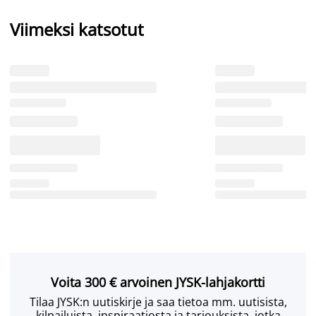
Viimeksi katsotut
Voita 300 € arvoinen JYSK-lahjakortti
Tilaa JYSK:n uutiskirje ja saa tietoa mm. uutisista,
kilpailuista, inspiraatiosta ja tarjouksista, jotka