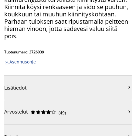
Kiinnitä köysi renkaaseen ja sido se puuhun,
koukkuun tai muuhun kiinnityskohtaan.
Parhaan tuloksen saat ripustamalla peitteen
hieman vinoon, jotta sadevesi valuu siitä
pois.
Tuotenumero: 3726039
Asennusohje


Lisätiedot
Arvostelut











(
49
)