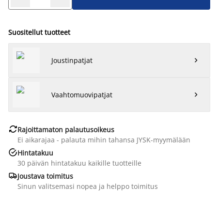
Suositellut tuotteet
Joustinpatjat

Vaahtomuovipatjat


Rajoittamaton palautusoikeus
Ei aikarajaa - palauta mihin tahansa JYSK-myymälään

Hintatakuu
30 päivän hintatakuu kaikille tuotteille

Joustava toimitus
Sinun valitsemasi nopea ja helppo toimitus