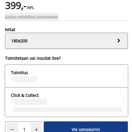
399,-
/KPL
Lisäksi mahdolliset toimituskulut
Mitat

180x200
Toimitetaan vai noudat itse?
Toimitus
Click & Collect
Vie ostoskoriin