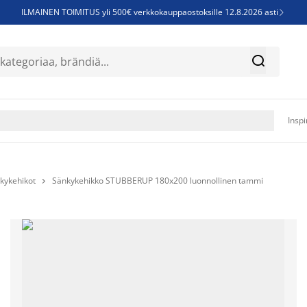
ILMAINEN TOIMITUS yli 500€ verkkokauppaostoksille 12.8.2026 asti

Parempiin uniin - Säästä jopa 60%


Sijauspatjoja - Säästä jopa 60%

Jenkkisänkyjä - Säästä jopa 60%

Inspi
kykehikot
Sänkykehikko STUBBERUP 180x200 luonnollinen tammi
