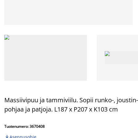
Massiivipuu ja tammiviilu. Sopii runko-, jousti
pohjaa ja patjoja. L187 x P207 x K103 cm
Tuotenumero: 3670408
Asennusohje
