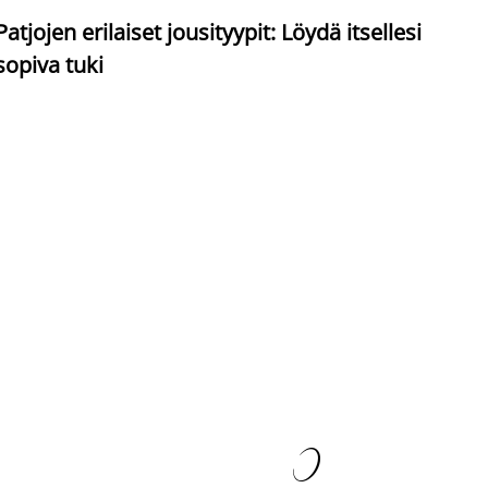
S
Patjojen erilaiset jousityypit: Löydä itsellesi
sopiva tuki
