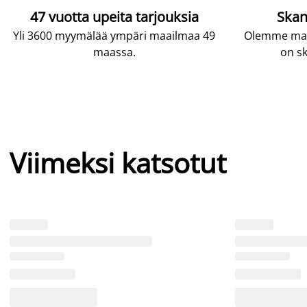
47 vuotta upeita tarjouksia
Skan
Yli 3600 myymälää ympäri maailmaa 49
Olemme maai
maassa.
on sk
Viimeksi katsotut