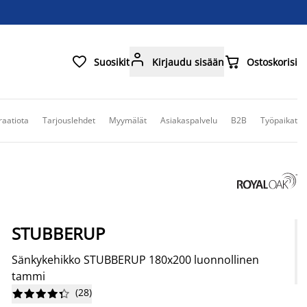



Suosikit
Kirjaudu sisään
Ostoskorisi
raatiota
Tarjouslehdet
Myymälät
Asiakaspalvelu
B2B
Työpaikat
STUBBERUP
Sänkykehikko STUBBERUP 180x200 luonnollinen
tammi
(
28
)









