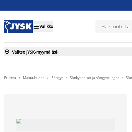

Valikko

Valitse JYSK-myymäläsi

Etusivu
Makuuhuone
Sängyt
Sänkykehikot ja sängynrungot
Sän



