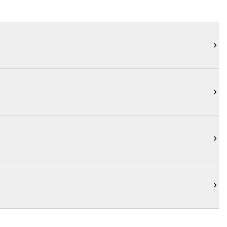



