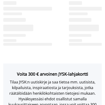
Voita 300 € arvoinen JYSK-lahjakortti
Tilaa JYSK:n uutiskirje ja saa tietoa mm. uutisista,
kilpailuista, inspiraatiosta ja tarjouksista, jotka
räätälöidään henkilökohtaisten tietojesi mukaan.
Hyväksyessäsi ehdot osallistut samalla
kuukausittaiseen arvontaan, jossa voit voittaa 300