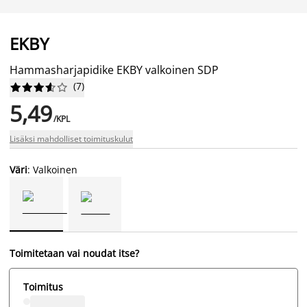
EKBY
Hammasharjapidike EKBY valkoinen SDP
(
7
)










5,49
/KPL
Lisäksi mahdolliset toimituskulut
Väri
: Valkoinen
Toimitetaan vai noudat itse?
Toimitus