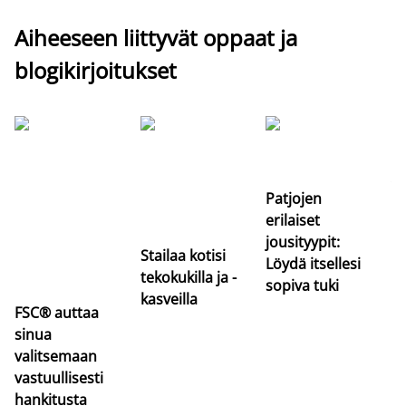
Aiheeseen liittyvät oppaat ja
blogikirjoitukset
Si
uu
va
Patjojen
erilaiset
jousityypit:
Stailaa kotisi
Löydä itsellesi
tekokukilla ja -
sopiva tuki
kasveilla
FSC® auttaa
sinua
valitsemaan
vastuullisesti
hankitusta