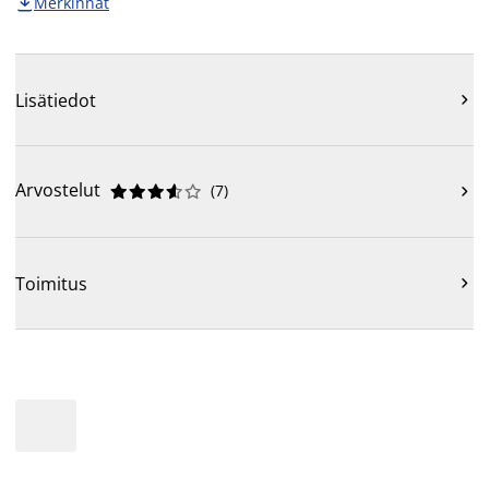
Merkinnät

Lisätiedot

Arvostelut
(
7
)











Toimitus
