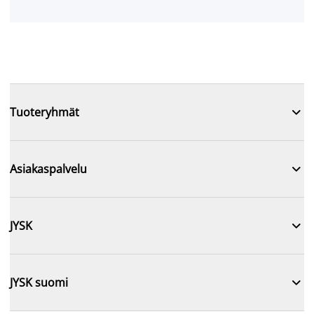

Tuoteryhmät

Asiakaspalvelu

JYSK

JYSK suomi