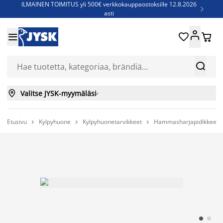
ILMAINEN TOIMITUS yli 500€ verkkokauppaostoksille 12.8.2026

asti
Parempiin uniin - Säästä jopa 60%





Sijauspatjoja - Säästä jopa 60%

Jenkkisänkyjä - Säästä jopa 60%



Valitse JYSK-myymäläsi

Etusivu
Kylpyhuone
Kylpyhuonetarvikkeet
Hammasharjapidikkeet


