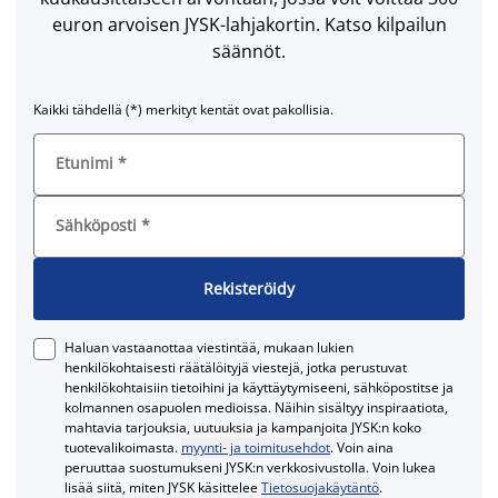
euron arvoisen JYSK-lahjakortin. Katso kilpailun
säännöt.
Kaikki tähdellä (*) merkityt kentät ovat pakollisia.
Etunimi
*
Sähköposti
*
Rekisteröidy
Haluan vastaanottaa viestintää, mukaan lukien
henkilökohtaisesti räätälöityjä viestejä, jotka perustuvat
henkilökohtaisiin tietoihini ja käyttäytymiseeni, sähköpostitse ja
kolmannen osapuolen medioissa. Näihin sisältyy inspiraatiota,
mahtavia tarjouksia, uutuuksia ja kampanjoita JYSK:n koko
tuotevalikoimasta.
myynti- ja toimitusehdot
. Voin aina
peruuttaa suostumukseni JYSK:n verkkosivustolla. Voin lukea
lisää siitä, miten JYSK käsittelee
Tietosuojakäytäntö
.