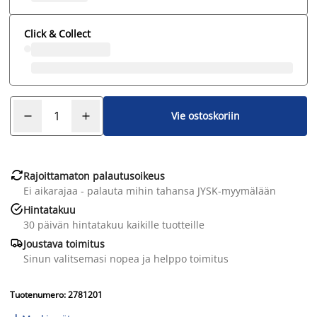
Click & Collect
Vie ostoskoriin

Rajoittamaton palautusoikeus
Ei aikarajaa - palauta mihin tahansa JYSK-myymälään

Hintatakuu
30 päivän hintatakuu kaikille tuotteille

Joustava toimitus
Sinun valitsemasi nopea ja helppo toimitus
Tuotenumero: 2781201