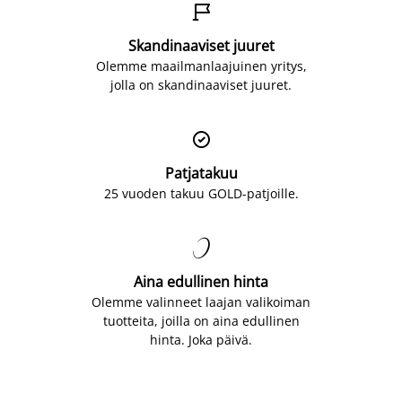

Skandinaaviset juuret
Olemme maailmanlaajuinen yritys,
jolla on skandinaaviset juuret.

Patjatakuu
25 vuoden takuu GOLD-patjoille.

Aina edullinen hinta
Olemme valinneet laajan valikoiman
tuotteita, joilla on aina edullinen
hinta. Joka päivä.