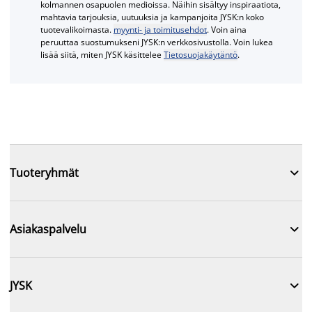
kolmannen osapuolen medioissa. Näihin sisältyy inspiraatiota,
mahtavia tarjouksia, uutuuksia ja kampanjoita JYSK:n koko
tuotevalikoimasta.
myynti- ja toimitusehdot
. Voin aina
peruuttaa suostumukseni JYSK:n verkkosivustolla. Voin lukea
lisää siitä, miten JYSK käsittelee
Tietosuojakäytäntö
.

Tuoteryhmät

Asiakaspalvelu

JYSK