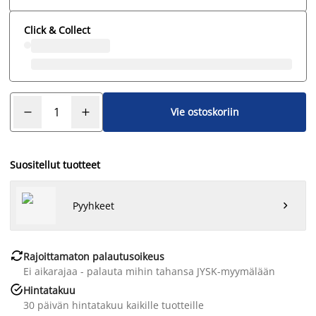
Click & Collect
Vie ostoskoriin
Suositellut tuotteet
Pyyhkeet


Rajoittamaton palautusoikeus
Ei aikarajaa - palauta mihin tahansa JYSK-myymälään

Hintatakuu
30 päivän hintatakuu kaikille tuotteille