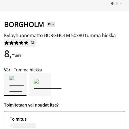
BORGHOLM
Plus
Kylpyhuonematto BORGHOLM 50x80 tumma hiekka
(
2
)










8,-
/KPL
Väri
: Tumma hiekka
Toimitetaan vai noudat itse?
Toimitus