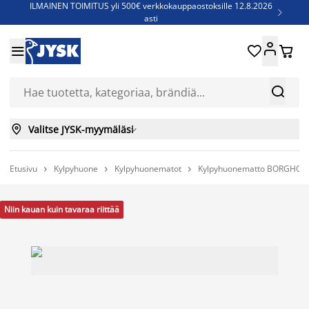
ILMAINEN TOIMITUS yli 500€ verkkokauppaostoksille 12.8.2026

asti
Parempiin uniin - Säästä jopa 60%





Sijauspatjoja - Säästä jopa 60%

Jenkkisänkyjä - Säästä jopa 60%



Valitse JYSK-myymäläsi

Etusivu
Kylpyhuone
Kylpyhuonematot
Kylpyhuonematto BORGHOLM



Niin kauan kuin tavaraa riittää