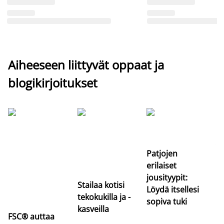
Aiheeseen liittyvät oppaat ja
blogikirjoitukset
Si
uu
va
Patjojen
erilaiset
jousityypit:
Stailaa kotisi
Löydä itsellesi
tekokukilla ja -
sopiva tuki
kasveilla
FSC® auttaa