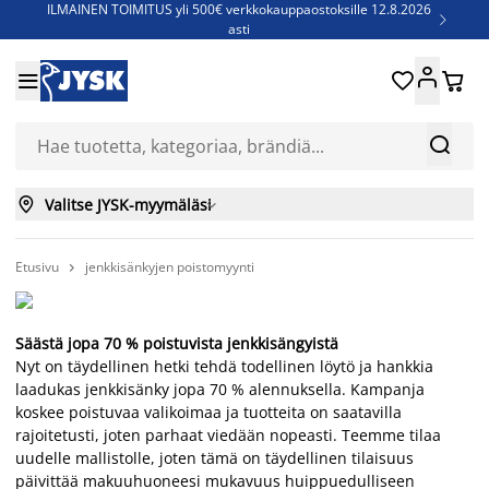
ILMAINEN TOIMITUS yli 500€ verkkokauppaostoksille 12.8.2026

asti
Parempiin uniin - Säästä jopa 60%





Sijauspatjoja - Säästä jopa 60%

Jenkkisänkyjä - Säästä jopa 60%



Valitse JYSK-myymäläsi

Etusivu
jenkkisänkyjen poistomyynti

Säästä jopa 70 % poistuvista jenkkisängyistä
Nyt on täydellinen hetki tehdä todellinen löytö ja hankkia
laadukas jenkkisänky jopa 70 % alennuksella. Kampanja
koskee poistuvaa valikoimaa ja tuotteita on saatavilla
rajoitetusti, joten parhaat viedään nopeasti. Teemme tilaa
uudelle mallistolle, joten tämä on täydellinen tilaisuus
päivittää makuuhuoneesi mukavuus huippuedulliseen