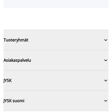

Tuoteryhmät

Asiakaspalvelu

JYSK

JYSK suomi