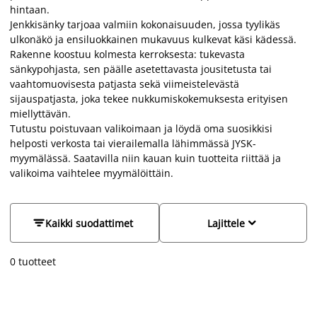
hintaan.
Jenkkisänky tarjoaa valmiin kokonaisuuden, jossa tyylikäs
ulkonäkö ja ensiluokkainen mukavuus kulkevat käsi kädessä.
Rakenne koostuu kolmesta kerroksesta: tukevasta
sänkypohjasta, sen päälle asetettavasta jousitetusta tai
vaahtomuovisesta patjasta sekä viimeistelevästä
sijauspatjasta, joka tekee nukkumiskokemuksesta erityisen
miellyttävän.
Tutustu poistuvaan valikoimaan ja löydä oma suosikkisi
helposti verkosta tai vierailemalla lähimmässä JYSK-
myymälässä. Saatavilla niin kauan kuin tuotteita riittää ja
valikoima vaihtelee myymälöittäin.


Kaikki suodattimet
Lajittele
0
tuotteet