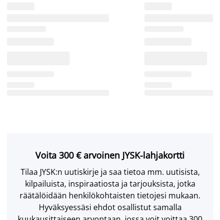
Voita 300 € arvoinen JYSK-lahjakortti
Tilaa JYSK:n uutiskirje ja saa tietoa mm. uutisista,
kilpailuista, inspiraatiosta ja tarjouksista, jotka
räätälöidään henkilökohtaisten tietojesi mukaan.
Hyväksyessäsi ehdot osallistut samalla
kuukausittaiseen arvontaan, jossa voit voittaa 300