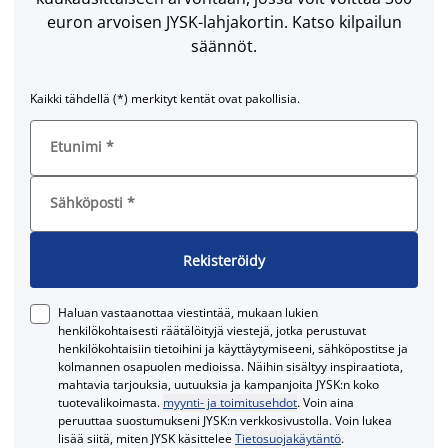
euron arvoisen JYSK-lahjakortin. Katso kilpailun
säännöt.
Kaikki tähdellä (*) merkityt kentät ovat pakollisia.
Etunimi
*
Sähköposti
*
Rekisteröidy
Haluan vastaanottaa viestintää, mukaan lukien
henkilökohtaisesti räätälöityjä viestejä, jotka perustuvat
henkilökohtaisiin tietoihini ja käyttäytymiseeni, sähköpostitse ja
kolmannen osapuolen medioissa. Näihin sisältyy inspiraatiota,
mahtavia tarjouksia, uutuuksia ja kampanjoita JYSK:n koko
tuotevalikoimasta.
myynti- ja toimitusehdot
. Voin aina
peruuttaa suostumukseni JYSK:n verkkosivustolla. Voin lukea
lisää siitä, miten JYSK käsittelee
Tietosuojakäytäntö
.