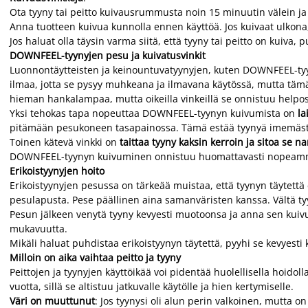
Ota tyyny tai peitto kuivausrummusta noin 15 minuutin välein ja ra
Anna tuotteen kuivua kunnolla ennen käyttöä. Jos kuivaat ulkona, 
Jos haluat olla täysin varma siitä, että tyyny tai peitto on kui
DOWNFEEL-tyynyjen pesu ja kuivatusvinkit
Luonnontäytteisten ja keinountuvatyynyjen, kuten DOWNFEEL-tyy
ilmaa, jotta se pysyy muhkeana ja ilmavana käytössä, mutta tämä
hieman hankalampaa, mutta oikeilla vinkeillä se onnistuu helpost
Yksi tehokas tapa nopeuttaa DOWNFEEL-tyynyn kuivumista on
la
pitämään pesukoneen tasapainossa. Tämä estää tyynyä imemästä l
Toinen kätevä vinkki on
taittaa tyyny kaksin kerroin ja sitoa se n
DOWNFEEL-tyynyn kuivuminen onnistuu huomattavasti nopeammin
Erikoistyynyjen hoito
Erikoistyynyjen pesussa on tärkeää muistaa, että tyynyn täytettä 
pesulapusta. Pese päällinen aina samanväristen kanssa. Vältä tyy
Pesun jälkeen venytä tyyny kevyesti muotoonsa ja anna sen kuivua 
mukavuutta.
Mikäli haluat puhdistaa erikoistyynyn täytettä, pyyhi se kevyesti k
Milloin on aika vaihtaa peitto ja tyyny
Peittojen ja tyynyjen käyttöikää voi pidentää huolellisella hoidol
vuotta, sillä se altistuu jatkuvalle käytölle ja hien kertymiselle.
Väri on muuttunut
: Jos tyynysi oli alun perin valkoinen, mutta o