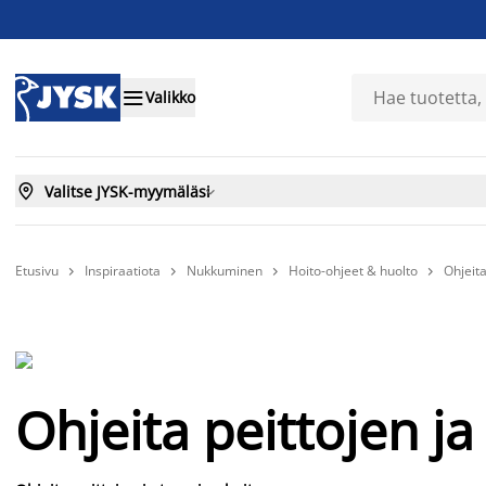

Valikko

Valitse JYSK-myymäläsi

Etusivu
Inspiraatiota
Nukkuminen
Hoito-ohjeet & huolto
Ohjeita




Ohjeita peittojen j