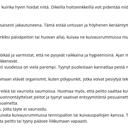
, kuinka hyvin hoidat niitä. Oikeilla hoitovinkkeillä voit pidentää n
yy tasaisesti jakautuneena. Tämä estää untuvan ja höyhenen kerääntym
simerkiksi päiväpeiton tai huovan alla), kuivaa ne kuivausrummussa 
töikää ja varmistat, että ne pysyvät raikkaina ja hygieenisinä. Ajan
ikkenevät.
i vuodessa on vielä parempi. Tyynyt puolestaan kannattaa pestä noi
amaan elävät organismit, kuten pölypunkit, jotka voivat pesiytyä teks
le reikiä tai vaurioita saumoissa. Huomaa myös, että peitto saattaa 
Luonnontäytteiset peitot ja tyynyt vaativat entsyymitöntä pesuainett
esuainetta.
, jotta täyte ei vaurioidu.
 kuivata kuivausrummussa tennispallon tai kuivauspallojen kanssa. 
ta peitto tai tyyny pääsee liikkumaan vapaasti.