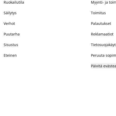
Ruokailutila
Myynti- ja toi
Säilytys
Toimitus
Verhot
Palautukset
Puutarha
Reklamaatiot
Sisustus
Tietosuojakäy
Eteinen
Peruuta sopim
Päivitä eväste