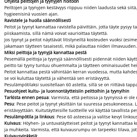
Ohjeita peittojen ja tyynyjen hoitoon
Peittojen ja tyynyjen kestävyys riippuu niiden laadusta sekä siitä
hygieenisinä vuosien ajan.
Ravistele ja huolla säännöllisesti
Peitot ja tyynyt kannattaa ravistella päivittäin, jotta täyte pys
piiskaamista, sillä nämä voivat vaurioittaa täytettä.
Jos tyynyt ja peitot näyttävät litistyneiltä kosteuden vuoksi (e
jakamaan täytteen tasaisesti, mikä palauttaa niiden ilmavuuden.
Miksi peittoja ja tyynyjä kannattaa pestä
Pesemällä peittoja ja tyynyjä säännöllisesti pidennät niiden käyt
peitto tai tyyny tuntuu ohuemmalta ja täytteen ominaisuudet he
Peitot kannattaa pestä vähintään kerran vuodessa, mutta kahdest
se voi kuluttaa täytettä ja vähentää sen eristävyyttä.
Pesulämpötilaksi suositellaan 60 astetta, sillä se on riittävä tapp
Pesuohjeet kuitu- ja luonnontäytteisiin peittoihin ja tyynyihin
Tarkista ennen pesua
: Varmista, että peitossa ja tyynyissä ei o
Pesu
: Pese peitot ja tyynyt yksittäin tai suuressa pesukoneessa. 
eristävyyttään. Kuitutäytteisille tuotteille voi käyttää tavallista p
Pesulämpötila ja linkous
: Pese 60 asteessa ja valitse kevyt linkous
Kuivaus
: Höyhen- ja untuvatäytteiset peitot ja tyynyt kannattaa
ja muhkeita. Varmista, että kuivausrumpu on tarpeeksi tilava, jot
Kuivausvinkkejä
: