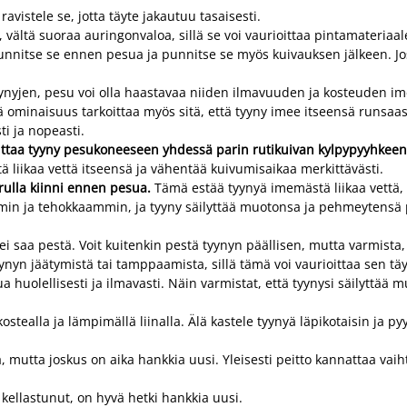
vistele se, jotta täyte jakautuu tasaisesti.
vältä suoraa auringonvaloa, sillä se voi vaurioittaa pintamateriaal
va, punnitse se ennen pesua ja punnitse se myös kuivauksen jälkeen.
nyjen, pesu voi olla haastavaa niiden ilmavuuden ja kosteuden i
 ominaisuus tarkoittaa myös sitä, että tyyny imee itseensä runsaa
i ja nopeasti.
ittaa tyyny pesukoneeseen yhdessä parin rutikuivan kylpypyyhkee
iikaa vettä itseensä ja vähentää kuivumisaikaa merkittävästi.
arulla kiinni ennen pesua.
Tämä estää tyynyä imemästä liikaa vettä,
 ja tehokkaammin, ja tyyny säilyttää muotonsa ja pehmeytensä 
ei saa pestä. Voit kuitenkin pestä tyynyn päällisen, mutta varmista,
nyn jäätymistä tai tamppaamista, sillä tämä voi vaurioittaa sen täy
huolellisesti ja ilmavasti. Näin varmistat, että tyynysi säilyttää mu
ostealla ja lämpimällä liinalla. Älä kastele tyynyä läpikotaisin ja pyy
la, mutta joskus on aika hankkia uusi. Yleisesti peitto kannattaa va
n kellastunut, on hyvä hetki hankkia uusi.