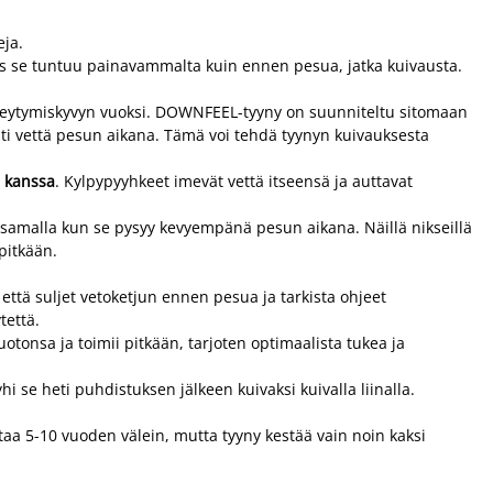
eja.
 Jos se tuntuu painavammalta kuin ennen pesua, jatka kuivausta.
meytymiskyvyn vuoksi. DOWNFEEL-tyyny on suunniteltu sitomaan
sti vettä pesun aikana. Tämä voi tehdä tyynyn kuivauksesta
n kanssa
. Kylpypyyhkeet imevät vettä itseensä ja auttavat
 samalla kun se pysyy kevyempänä pesun aikana. Näillä nikseillä
pitkään.
 että suljet vetoketjun ennen pesua ja tarkista ohjeet
tettä.
otonsa ja toimii pitkään, tarjoten optimaalista tukea ja
hi se heti puhdistuksen jälkeen kuivaksi kuivalla liinalla.
ihtaa 5-10 vuoden välein, mutta tyyny kestää vain noin kaksi