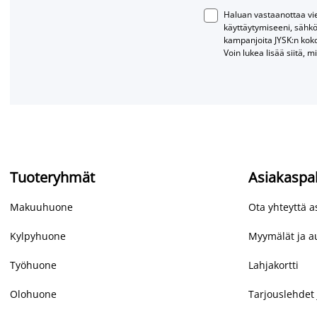
Haluan vastaanottaa vies
käyttäytymiseeni, sähkö
kampanjoita JYSK:n kok
Voin lukea lisää siitä, m
Tuoteryhmät
Asiakaspa
Makuuhuone
Ota yhteyttä 
Kylpyhuone
Myymälät ja au
Työhuone
Lahjakortti
Olohuone
Tarjouslehdet 