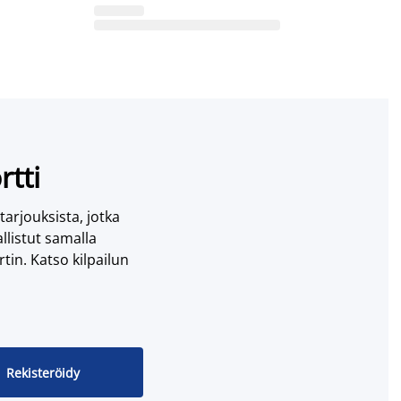
rtti
 tarjouksista, jotka
llistut samalla
tin. Katso kilpailun
Rekisteröidy