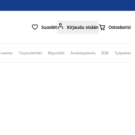



Suosikit
Kirjaudu sisään
Ostoskorisi
raatiota
Tarjouslehdet
Myymälät
Asiakaspalvelu
B2B
Työpaikat