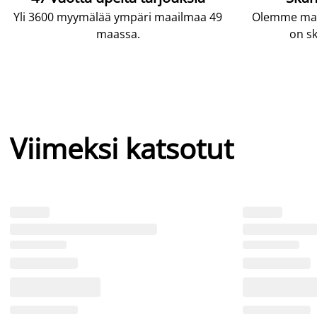
Yli 3600 myymälää ympäri maailmaa 49
Olemme maai
maassa.
on sk
Viimeksi katsotut