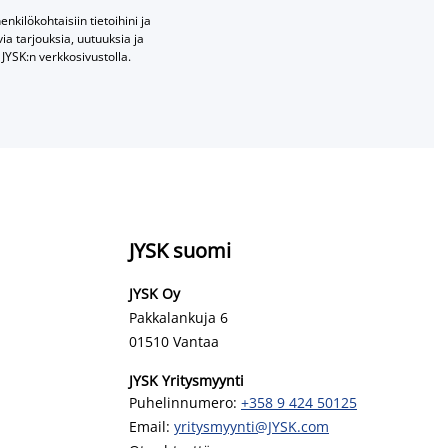
nkilökohtaisiin tietoihini ja
a tarjouksia, uutuuksia ja
JYSK:n verkkosivustolla.
JYSK suomi
JYSK Oy
Pakkalankuja 6
01510 Vantaa
JYSK Yritysmyynti
Puhelinnumero:
+358 9 424 50125
Email:
yritysmyynti@JYSK.com