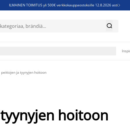
ILMAINEN TOIMITUS yli 500€ verkkokauppaostoksille 12.8.2026 asti

Parempiin uniin - Säästä jopa 60%


Sijauspatjoja - Säästä jopa 60%

Jenkkisänkyjä - Säästä jopa 60%

Inspi
 peittojen ja tyynyjen hoitoon
a tyynyjen hoitoon