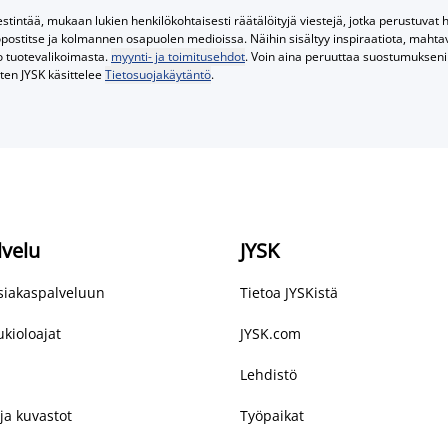
tintää, mukaan lukien henkilökohtaisesti räätälöityjä viestejä, jotka perustuvat he
postitse ja kolmannen osapuolen medioissa. Näihin sisältyy inspiraatiota, mahtavi
o tuotevalikoimasta.
myynti- ja toimitusehdot
. Voin aina peruuttaa suostumukseni 
iten JYSK käsittelee
Tietosuojakäytäntö
.
lvelu
JYSK
asiakaspalveluun
Tietoa JYSKistä
kioloajat
JYSK.com
Lehdistö
ja kuvastot
Työpaikat