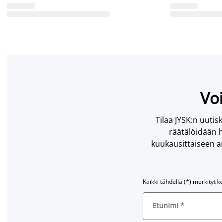
Voi
Tilaa JYSK:n uutisk
räätälöidään h
kuukausittaiseen ar
Kaikki tähdellä (*) merkityt k
Etunimi
*