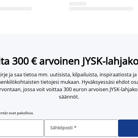
ta 300 € arvoinen JYSK-lahjako
irje ja saa tietoa mm. uutisista, kilpailuista, inspiraatiosta ja
enkilökohtaisten tietojesi mukaan. Hyväksyessäsi ehdot osa
vontaan, jossa voit voittaa 300 euron arvoisen JYSK-lahjakor
säännöt.
entät ovat pakollisia.
Sähköposti
*