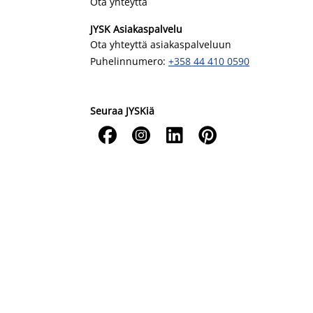
Ota yhteyttä
JYSK Asiakaspalvelu
Ota yhteyttä asiakaspalveluun
Puhelinnumero:
+358 44 410 0590
Seuraa JYSKiä



