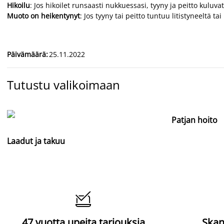
Hikoilu
: Jos hikoilet runsaasti nukkuessasi, tyyny ja peitto kul
Muoto on heikentynyt
: Jos tyyny tai peitto tuntuu litistyneeltä 
Päivämäärä
:
25.11.2022
Tutustu valikoimaan
Patjan hoito
Laadut ja takuu

47 vuotta upeita tarjouksia
Skan