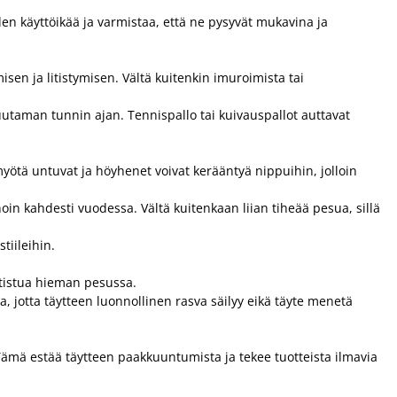
iiden käyttöikää ja varmistaa, että ne pysyvät mukavina ja
isen ja litistymisen. Vältä kuitenkin imuroimista tai
muutaman tunnin ajan. Tennispallo tai kuivauspallot auttavat
 myötä untuvat ja höyhenet voivat kerääntyä nippuihin, jolloin
n kahdesti vuodessa. Vältä kuitenkaan liian tiheää pesua, sillä
tiileihin.
kutistua hieman pesussa.
a, jotta täytteen luonnollinen rasva säilyy eikä täyte menetä
Tämä estää täytteen paakkuuntumista ja tekee tuotteista ilmavia