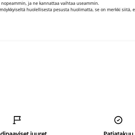
uvat nopeammin, ja ne kannattaa vaihtaa useammin.
tai möykkyiseltä huolellisesta pesusta huolimatta, se on merkki siitä


dinaaviset juuret
Patjatakuu