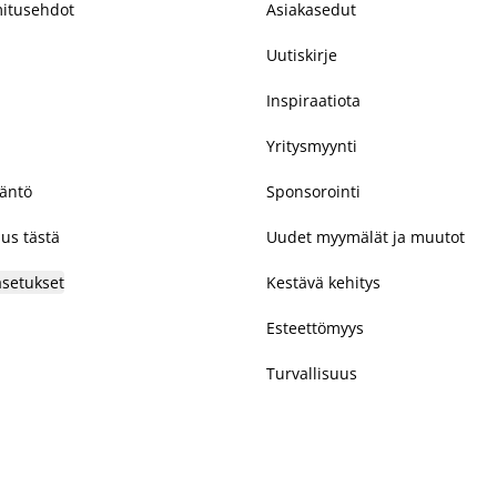
mitusehdot
Asiakasedut
Uutiskirje
Inspiraatiota
Yritysmyynti
täntö
Sponsorointi
us tästä
Uudet myymälät ja muutot
asetukset
Kestävä kehitys
Esteettömyys
Turvallisuus