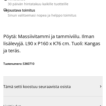
30 päivän hintatakuu kaikille tuotteille

Joustava toimitus
Sinun valitsemasi nopea ja helppo toimitus
Pöytä: Massiivitammi ja tammiviilu. Ilman
lisälevyjä. L90 x P160 x K76 cm. Tuoli: Kangas
ja teräs.
Tuotenumero: S360710
Tämä setti koostuu seuraavista osista
