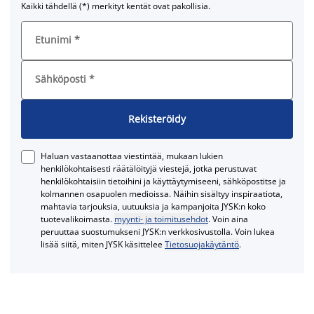
Kaikki tähdellä (*) merkityt kentät ovat pakollisia.
Etunimi
*
Sähköposti
*
Rekisteröidy
Haluan vastaanottaa viestintää, mukaan lukien
henkilökohtaisesti räätälöityjä viestejä, jotka perustuvat
henkilökohtaisiin tietoihini ja käyttäytymiseeni, sähköpostitse ja
kolmannen osapuolen medioissa. Näihin sisältyy inspiraatiota,
mahtavia tarjouksia, uutuuksia ja kampanjoita JYSK:n koko
tuotevalikoimasta.
myynti- ja toimitusehdot
. Voin aina
peruuttaa suostumukseni JYSK:n verkkosivustolla. Voin lukea
lisää siitä, miten JYSK käsittelee
Tietosuojakäytäntö
.