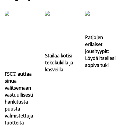
Si
uu
va
Patjojen
erilaiset
jousityypit:
Stailaa kotisi
Löydä itsellesi
tekokukilla ja -
sopiva tuki
kasveilla
FSC® auttaa
sinua
valitsemaan
vastuullisesti
hankitusta
puusta
valmistettuja
tuotteita