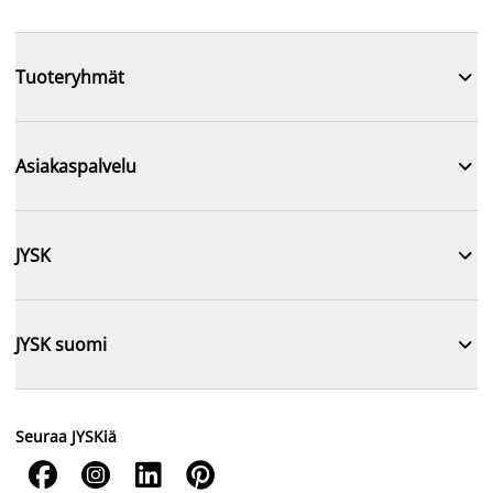

Tuoteryhmät

Asiakaspalvelu

JYSK

JYSK suomi
Seuraa JYSKiä



