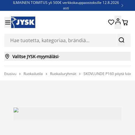
ILMAINEN TOIMITUS yli 500€ verkkokauppaostoksille 12.8.2026

asti
Parempiin uniin - Säästä jopa 60%





Sijauspatjoja - Säästä jopa 60%

Jenkkisänkyjä - Säästä jopa 60%



Valitse JYSK-myymäläsi

Etusivu
Ruokailutila
Ruokailuryhmät
SKOVLUNDE P160 pöytä lvär. 


