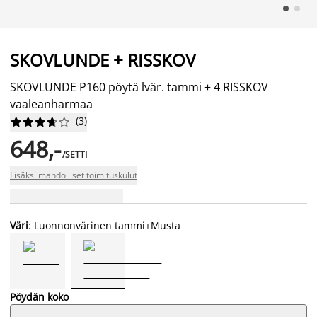
SKOVLUNDE + RISSKOV
SKOVLUNDE P160 pöytä lvär. tammi + 4 RISSKOV
vaaleanharmaa
(
3
)










648,-
/SETTI
Lisäksi mahdolliset toimituskulut
Väri
: Luonnonvärinen tammi+Musta
Pöydän koko