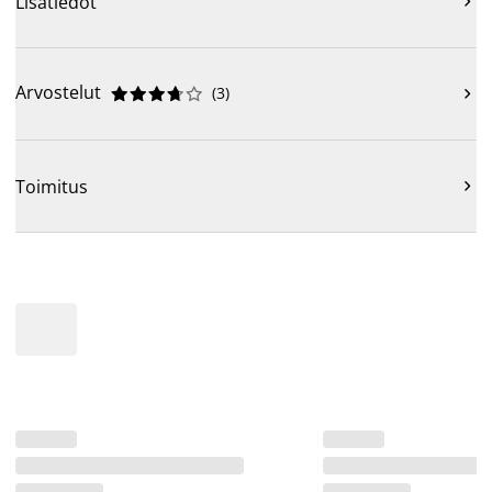
Lisätiedot

Arvostelut
(
3
)











Toimitus
