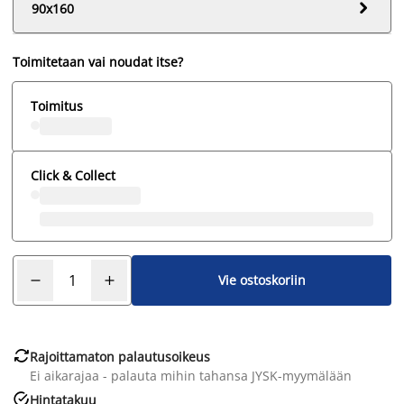

90x160
Toimitetaan vai noudat itse?
Toimitus
Click & Collect
Vie ostoskoriin

Rajoittamaton palautusoikeus
Ei aikarajaa - palauta mihin tahansa JYSK-myymälään

Hintatakuu