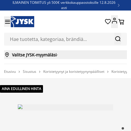
ILMAINEN TOIMITUS yli 500€ verkkokauppaostoksille 12.8.2026

asti
Parempiin uniin - Säästä jopa 60%





Sijauspatjoja - Säästä jopa 60%

Jenkkisänkyjä - Säästä jopa 60%



Valitse JYSK-myymäläsi

Etusivu
Sisustus
Koristetyynyt ja koristetyynynpäälliset
Koristetyyny



AINA EDULLINEN HINTA