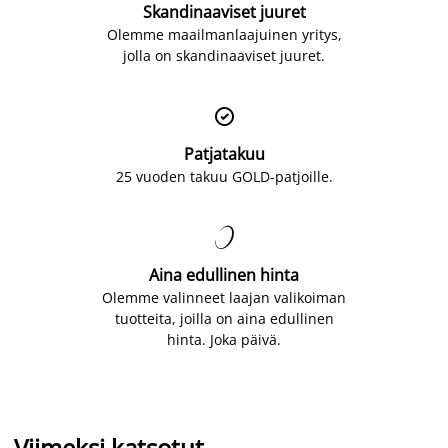
Skandinaaviset juuret
Olemme maailmanlaajuinen yritys,
jolla on skandinaaviset juuret.

Patjatakuu
25 vuoden takuu GOLD-patjoille.

Aina edullinen hinta
Olemme valinneet laajan valikoiman
tuotteita, joilla on aina edullinen
hinta. Joka päivä.
Viimeksi katsotut