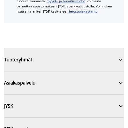
tuotevalikoimasta.
myynti- ja toimitusehdot
. Voin aina
peruuttaa suostumukseni JYSK:n verkkosivustolla. Voin lukea
lisää siitä, miten JYSK käsittelee
Tietosuojakäytäntö
.

Tuoteryhmät

Asiakaspalvelu

JYSK