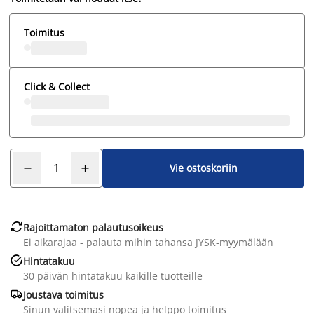
Toimitus
Click & Collect
Vie ostoskoriin

Rajoittamaton palautusoikeus
Ei aikarajaa - palauta mihin tahansa JYSK-myymälään

Hintatakuu
30 päivän hintatakuu kaikille tuotteille

Joustava toimitus
Sinun valitsemasi nopea ja helppo toimitus