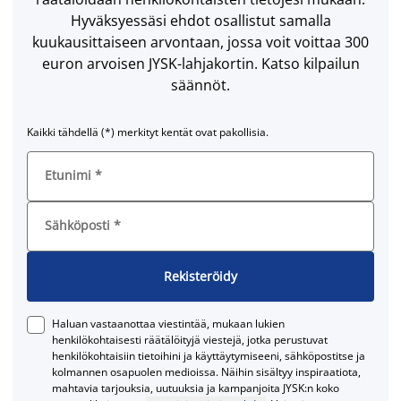
Hyväksyessäsi ehdot osallistut samalla
kuukausittaiseen arvontaan, jossa voit voittaa 300
euron arvoisen JYSK-lahjakortin. Katso kilpailun
säännöt.
Kaikki tähdellä (*) merkityt kentät ovat pakollisia.
Etunimi
*
Sähköposti
*
Rekisteröidy
Haluan vastaanottaa viestintää, mukaan lukien
henkilökohtaisesti räätälöityjä viestejä, jotka perustuvat
henkilökohtaisiin tietoihini ja käyttäytymiseeni, sähköpostitse ja
kolmannen osapuolen medioissa. Näihin sisältyy inspiraatiota,
mahtavia tarjouksia, uutuuksia ja kampanjoita JYSK:n koko