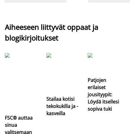
Aiheeseen liittyvät oppaat ja
blogikirjoitukset
Si
uu
va
Patjojen
erilaiset
jousityypit:
Stailaa kotisi
Löydä itsellesi
tekokukilla ja -
sopiva tuki
kasveilla
FSC® auttaa
sinua
valitsemaan