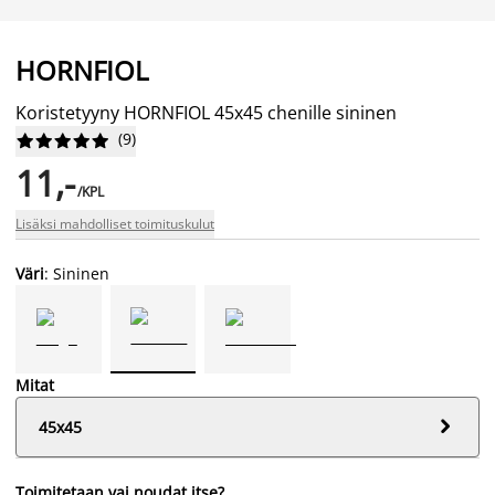
HORNFIOL
Koristetyyny HORNFIOL 45x45 chenille sininen
(
9
)










11,-
/KPL
Lisäksi mahdolliset toimituskulut
Väri
: Sininen
Mitat

45x45
Toimitetaan vai noudat itse?