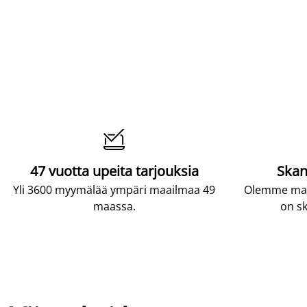

47 vuotta upeita tarjouksia
Skan
Yli 3600 myymälää ympäri maailmaa 49
Olemme maai
maassa.
on sk