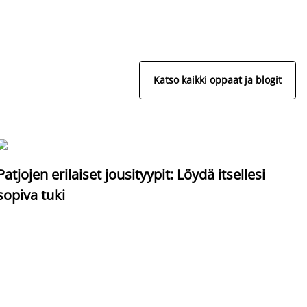
Katso kaikki oppaat ja blogit
S
Patjojen erilaiset jousityypit: Löydä itsellesi
sopiva tuki