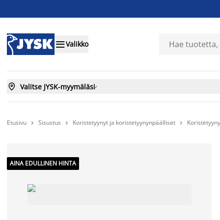

Valikko

Valitse JYSK-myymäläsi

Etusivu
Sisustus
Koristetyynyt ja koristetyynynpäälliset
Koristetyyny



AINA EDULLINEN HINTA