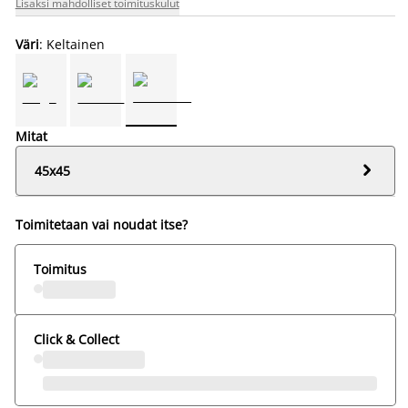
Lisäksi mahdolliset toimituskulut
Väri
: Keltainen
Mitat

45x45
Toimitetaan vai noudat itse?
Toimitus
Click & Collect