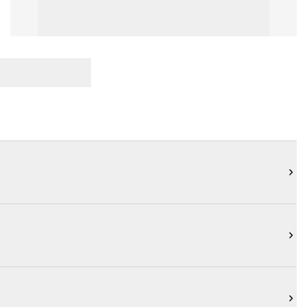


