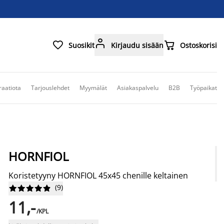



Suosikit
Kirjaudu sisään
Ostoskorisi
raatiota
Tarjouslehdet
Myymälät
Asiakaspalvelu
B2B
Työpaikat
HORNFIOL
Koristetyyny HORNFIOL 45x45 chenille keltainen
(
9
)










11,-
/KPL