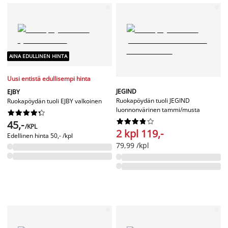
AINA EDULLINEN HINTA
Uusi entistä edullisempi hinta
JEGIND
EJBY
Ruokapöydän tuoli JEGIND
Ruokapöydän tuoli EJBY valkoinen
luonnonvärinen tammi/musta




















45,-
/KPL
2 kpl 119,-
Edellinen hinta
50,- /kpl
79,99 /kpl