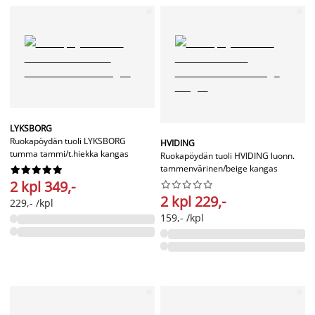
LYKSBORG
Ruokapöydän tuoli LYKSBORG
HVIDING
tumma tammi/t.hiekka kangas
Ruokapöydän tuoli HVIDING luonn.
tammenvärinen/beige kangas










2 kpl 349,-










2 kpl 229,-
229,- /kpl
159,- /kpl