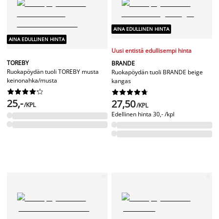
AINA EDULLINEN HINTA
AINA EDULLINEN HINTA
Uusi entistä edullisempi hinta
TOREBY
BRANDE
Ruokapöydän tuoli TOREBY musta
Ruokapöydän tuoli BRANDE beige
keinonahka/musta
kangas




















25,-
27,50
/KPL
/KPL
Edellinen hinta
30,- /kpl