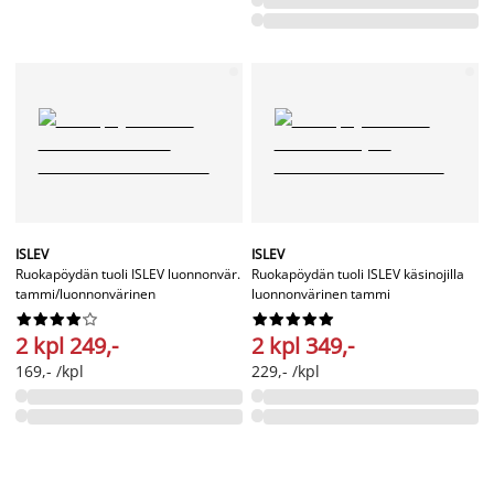
ISLEV
ISLEV
Ruokapöydän tuoli ISLEV luonnonvär.
Ruokapöydän tuoli ISLEV käsinojilla
tammi/luonnonvärinen
luonnonvärinen tammi




















2 kpl 249,-
2 kpl 349,-
169,- /kpl
229,- /kpl