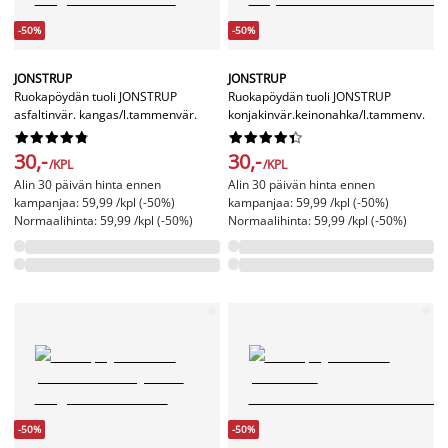
-50%
-50%
JONSTRUP
JONSTRUP
Ruokapöydän tuoli JONSTRUP
Ruokapöydän tuoli JONSTRUP
asfaltinvär. kangas/l.tammenvär.
konjakinvär.keinonahka/l.tammenv.




















30,-
30,-
/KPL
/KPL
Alin 30 päivän hinta ennen
Alin 30 päivän hinta ennen
kampanjaa: 59,99 /kpl (-50%)
kampanjaa: 59,99 /kpl (-50%)
Normaalihinta: 59,99 /kpl (-50%)
Normaalihinta: 59,99 /kpl (-50%)
-50%
-50%