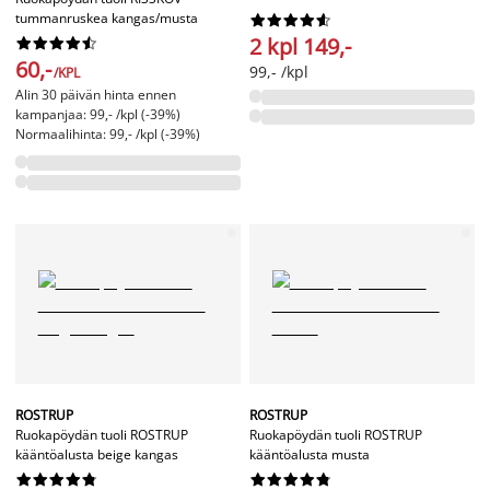
tummanruskea kangas/musta










2 kpl 149,-










60,-
99,- /kpl
/KPL
Alin 30 päivän hinta ennen
kampanjaa: 99,- /kpl (-39%)
Normaalihinta: 99,- /kpl (-39%)
ROSTRUP
ROSTRUP
Ruokapöydän tuoli ROSTRUP
Ruokapöydän tuoli ROSTRUP
kääntöalusta beige kangas
kääntöalusta musta



















