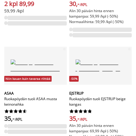
2 kpl 89,99
30,-
/KPL
59,99 /kpl
Alin 30 päivän hinta ennen
kampanjaa: 59,99 /kpl (-50%)
Normaalihinta: 59,99 /kpl (-50%)
Niin kauan kuin tavaraa riittää
-50%
ASAA
EJSTRUP
Ruokapöydän tuoli ASAA musta
Ruokapöydän tuoli EJSTRUP beige
keinonahka
kangas




















35,-
35,-
/KPL
/KPL
Alin 30 päivän hinta ennen
kampanjaa: 69,99 /kpl (-50%)