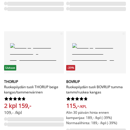
Uutuus
-39%
THORUP
BOVRUP
Ruokapöydän tuoli THORUP beige
Ruokapöydän tuoli BOVRUP tumma
kangas/tammenvärinen
tammi/ruskea kangas




















2 kpl 159,-
115,-
/KPL
109,- /kpl
Alin 30 päivän hinta ennen
kampanjaa: 189,- /kpl (-39%)
Normaalihinta: 189,- /kpl (-39%)