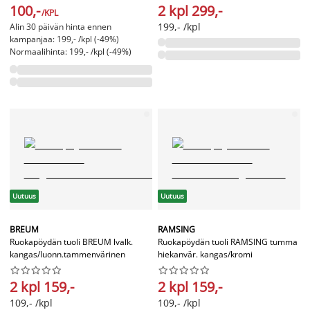
100,-
2 kpl 299,-
/KPL
199,- /kpl
Alin 30 päivän hinta ennen
kampanjaa: 199,- /kpl (-49%)
Normaalihinta: 199,- /kpl (-49%)
Uutuus
Uutuus
BREUM
RAMSING
Ruokapöydän tuoli BREUM lvalk.
Ruokapöydän tuoli RAMSING tumma
kangas/luonn.tammenvärinen
hiekanvär. kangas/kromi




















2 kpl 159,-
2 kpl 159,-
109,- /kpl
109,- /kpl