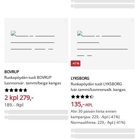
-41%
BOVRUP
Ruokapöydän tuoli BOVRUP
LYKSBORG
luonnonvär. tammi/beige kangas
Ruokapöydän tuoli LYKSBORG
lvär.tammi/luonnonvalk. kangas










2 kpl 279,-










135,-
189,- /kpl
/KPL
Alin 30 päivän hinta ennen
kampanjaa: 229,- /kpl (-41%)
Normaalihinta: 229,- /kpl (-41%)