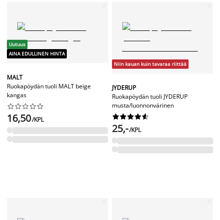
Uutuus
AINA EDULLINEN HINTA
Niin kauan kuin tavaraa riittää
MALT
Ruokapöydän tuoli MALT beige
JYDERUP
kangas
Ruokapöydän tuoli JYDERUP
musta/luonnonvärinen










16,50










/KPL
25,-
/KPL