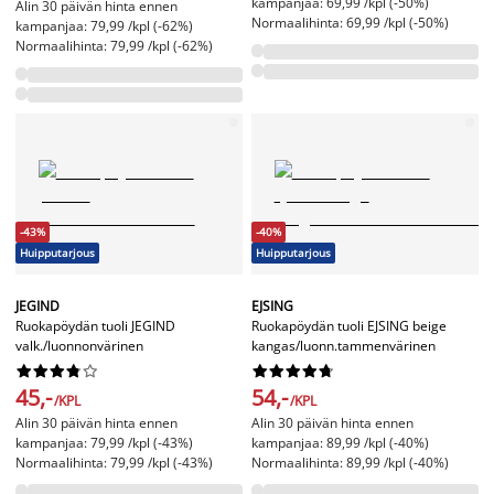
kampanjaa: 69,99 /kpl (-50%)
Alin 30 päivän hinta ennen
Normaalihinta: 69,99 /kpl (-50%)
kampanjaa: 79,99 /kpl (-62%)
Normaalihinta: 79,99 /kpl (-62%)
-43%
-40%
Huipputarjous
Huipputarjous
JEGIND
EJSING
Ruokapöydän tuoli JEGIND
Ruokapöydän tuoli EJSING beige
valk./luonnonvärinen
kangas/luonn.tammenvärinen




















45,-
54,-
/KPL
/KPL
Alin 30 päivän hinta ennen
Alin 30 päivän hinta ennen
kampanjaa: 79,99 /kpl (-43%)
kampanjaa: 89,99 /kpl (-40%)
Normaalihinta: 79,99 /kpl (-43%)
Normaalihinta: 89,99 /kpl (-40%)