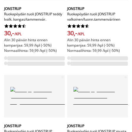
JONSTRUP
JONSTRUP
Ruokapöydän tuoli JONSTRUP teddy
Ruokapöydän tuoli JONSTRUP
lvalk. kangas/tammenvär.
valkoinen/luonn.tammenvärinen




















30,-
30,-
/KPL
/KPL
Alin 30 päivän hinta ennen
Alin 30 päivän hinta ennen
kampanjaa: 59,99 /kpl (-50%)
kampanjaa: 59,99 /kpl (-50%)
Normaalihinta: 59,99 /kpl (-50%)
Normaalihinta: 59,99 /kpl (-50%)
JONSTRUP
JONSTRUP
Ruokapöydän tuoli JONSTRUP
Ruokapöydän tuoli JONSTRUP musta