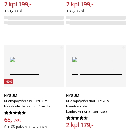
2 kpl 199,-
2 kpl 199,-
139,- /kpl
139,- /kpl
-49%
HYGUM
HYGUM
Ruokapöydän tuoli HYGUM
Ruokapöydän tuoli HYGUM
kääntöalusta harmaa/musta
kääntöalusta
konjak.keinonahka/musta




















65,-
/KPL
2 kpl 179,-
Alin 30 päivän hinta ennen