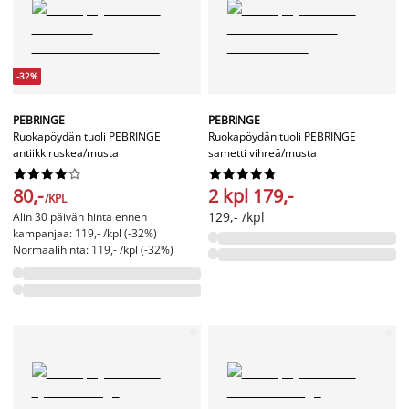
-32%
PEBRINGE
PEBRINGE
Ruokapöydän tuoli PEBRINGE
Ruokapöydän tuoli PEBRINGE
antiikkiruskea/musta
sametti vihreä/musta




















80,-
2 kpl 179,-
/KPL
129,- /kpl
Alin 30 päivän hinta ennen
kampanjaa: 119,- /kpl (-32%)
Normaalihinta: 119,- /kpl (-32%)