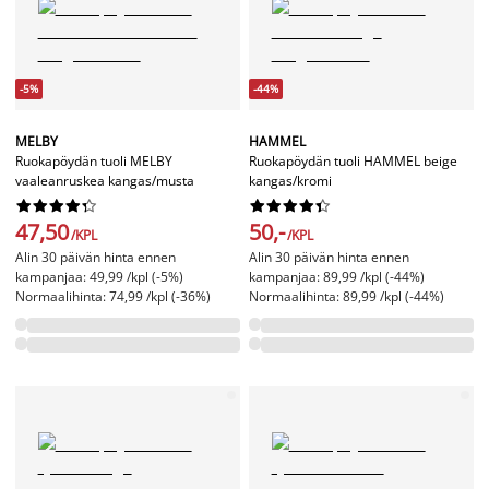
-5%
-44%
MELBY
HAMMEL
Ruokapöydän tuoli MELBY
Ruokapöydän tuoli HAMMEL beige
vaaleanruskea kangas/musta
kangas/kromi




















47,50
50,-
/KPL
/KPL
Alin 30 päivän hinta ennen
Alin 30 päivän hinta ennen
kampanjaa: 49,99 /kpl (-5%)
kampanjaa: 89,99 /kpl (-44%)
Normaalihinta: 74,99 /kpl (-36%)
Normaalihinta: 89,99 /kpl (-44%)