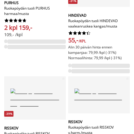
-31%
PURHUS
Ruokapöydän tuoli PURHUS
harmaa/musta
HINDEVAD










Ruokapöydän tuoli HINDEVAD
2 kpl 159,-
vaaleanruskea kangas/musta










109,- /kpl
55,-
/KPL
Alin 30 päivän hinta ennen
kampanjaa: 79,99 /kpl (-31%)
Normaalihinta: 79,99 /kpl (-31%)
-39%
RISSKOV
Ruokapöydän tuoli RISSKOV
RISSKOV
v.harm./musta
Ruokapöydän tuoli RISSKOV