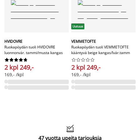
Uutuus
HVIDOVRE
VEMMETOFTE
Ruokapöydän tuoli HVIDOVRE
Ruokapöydän tuoli VEMMETOFTE
luonnonvär. tammi/musta kangas
kääntyvä beige kangas/lvär.tamm




















2 kpl 249,-
2 kpl 249,-
169,- /kpl
169,- /kpl

47 vuotta upeita tarjouksia