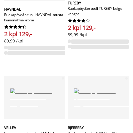
TUREBY
Ruokapöydän tuoli TUREBY beige
HAVNDAL
kangas
Ruokapöydän tuoli HAVNDAL musta
keinonahka/kromi










2 kpl 129,-










2 kpl 129,-
89,99 /kpl
89,99 /kpl
VELLEV
BJERREBY