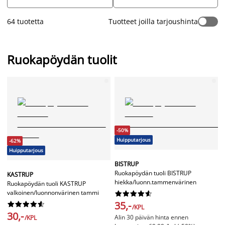
valkoiset sirot metalliset jalat. Kangaspäällysteiset keittiön
tuolit imartelevat taas kaikentyylisiä pöytiä. Nahkajäljitelmällä
64 tuotetta
Tuotteet joilla tarjoushinta
päällystetyt tuolit ovat tyylikkäitä ja käytännöllisiä - niiden
päältä sotkut on helppo pyyhkäistä pois. Valikoimastamme
löydät erityyliset tuolit niin keittiöön, olohuoneeseen kuin
mökillekin ja jokaiseen makuun.
Kurkkaa sisustusideoita ja
Ruokapöydän tuolit
inspiroidu erilaisten ruokapöydän tuolien yhdistelemisestä
makusi mukaan
.
-50%
Huipputarjous
-62%
Huipputarjous
BISTRUP
Ruokapöydän tuoli BISTRUP
KASTRUP
hiekka/luonn.tammenvärinen
Ruokapöydän tuoli KASTRUP
valkoinen/luonnonvärinen tammi










35,-










/KPL
30,-
Alin 30 päivän hinta ennen
/KPL