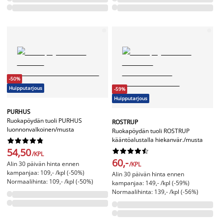
-50%
Huipputarjous
-59%
Huipputarjous
PURHUS
Ruokapöydän tuoli PURHUS
ROSTRUP
luonnonvalkoinen/musta
Ruokapöydän tuoli ROSTRUP
kääntöalustalla hiekanvär./musta










54,50










/KPL
60,-
Alin 30 päivän hinta ennen
/KPL
kampanjaa: 109,- /kpl (-50%)
Alin 30 päivän hinta ennen
Normaalihinta: 109,- /kpl (-50%)
kampanjaa: 149,- /kpl (-59%)
Normaalihinta: 139,- /kpl (-56%)