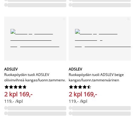
ADSLEV
ADSLEV
Ruokapöydän tuoli ADSLEV
Ruokapöydän tuoli ADSLEV beige
oliivinvihreä kangas/luonn.tammenv.
kangas/luonn.tammenvärinen




















2 kpl 169,-
2 kpl 169,-
119,- /kpl
119,- /kpl