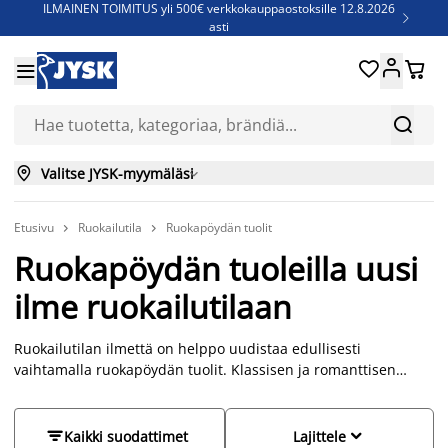
ILMAINEN TOIMITUS yli 500€ verkkokauppaostoksille 12.8.2026

asti
Parempiin uniin - Säästä jopa 60%





Sijauspatjoja - Säästä jopa 60%


Jenkkisänkyjä - Säästä jopa 60%


Valitse JYSK-myymäläsi

Etusivu
Ruokailutila
Ruokapöydän tuolit


Ruokapöydän tuoleilla uusi
ilme ruokailutilaan
Ruokailutilan ilmettä on helppo uudistaa edullisesti
vaihtamalla ruokapöydän tuolit. Klassisen ja romanttisen
ilmeen voit luoda yhdistämällä esimerkiksi puunvärisen
tai valkoisen pöydän ja valkoiset ruokatuolit. Modernin ja
kevyen ilmeen saat esimerkiksi tuoleilla, joissa on mustat tai


Kaikki suodattimet
Lajittele