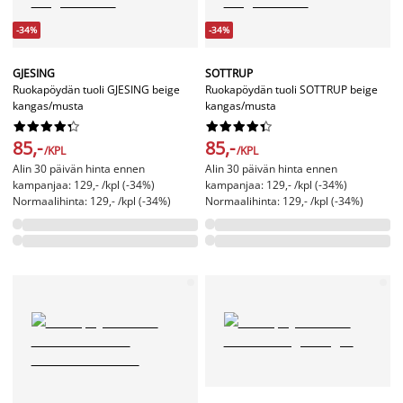
-34%
-34%
GJESING
SOTTRUP
Ruokapöydän tuoli GJESING beige
Ruokapöydän tuoli SOTTRUP beige
kangas/musta
kangas/musta




















85,-
85,-
/KPL
/KPL
Alin 30 päivän hinta ennen
Alin 30 päivän hinta ennen
kampanjaa: 129,- /kpl (-34%)
kampanjaa: 129,- /kpl (-34%)
Normaalihinta: 129,- /kpl (-34%)
Normaalihinta: 129,- /kpl (-34%)