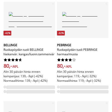
-42%
-32%
BELLINGE
PEBRINGE
Ruokapöydän tuoli BELLINGE
Ruokapöydän tuoli PEBRINGE
hiekanvär. kangas/luonn.tammenvär
harmaa/musta




















80,-
80,-
/KPL
/KPL
Alin 30 päivän hinta ennen
Alin 30 päivän hinta ennen
kampanjaa: 139,- /kpl (-42%)
kampanjaa: 119,- /kpl (-32%)
Normaalihinta: 139,- /kpl (-42%)
Normaalihinta: 119,- /kpl (-32%)