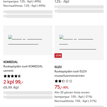
129,- /kpl
kampanjaa: 129,- /kpl (-49%)
Normaalihinta: 129,- /kpl (-49%)
-31%
KOKKEDAL
Ruokapöydän tuoli KOKKEDAL
ISLEV
sametti
Ruokapöydän tuoli ISLEV
musta/luonnonvärinen










2 kpl 99,-










75,-
69,99 /kpl
/KPL
Alin 30 päivän hinta ennen
kampanjaa: 109,- /kpl (-31%)
Normaalihinta: 109,- /kpl (-31%)