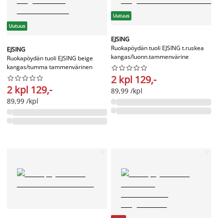
Uutuus
Uutuus
EJSING
Ruokapöydän tuoli EJSING t.ruskea
EJSING
kangas/luonn.tammenvärine
Ruokapöydän tuoli EJSING beige
kangas/tumma tammenvärinen










2 kpl 129,-










2 kpl 129,-
89,99 /kpl
89,99 /kpl