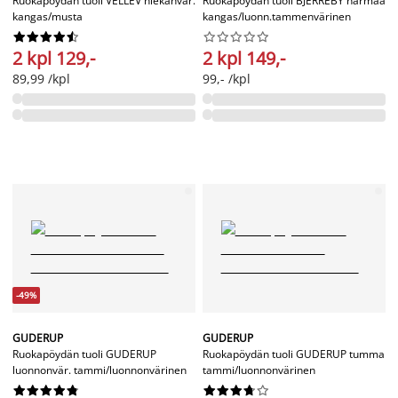
Ruokapöydän tuoli VELLEV hiekanvär.
Ruokapöydän tuoli BJERREBY harmaa
kangas/musta
kangas/luonn.tammenvärinen




















2 kpl 129,-
2 kpl 149,-
89,99 /kpl
99,- /kpl
-49%
GUDERUP
GUDERUP
Ruokapöydän tuoli GUDERUP
Ruokapöydän tuoli GUDERUP tumma
luonnonvär. tammi/luonnonvärinen
tammi/luonnonvärinen



















