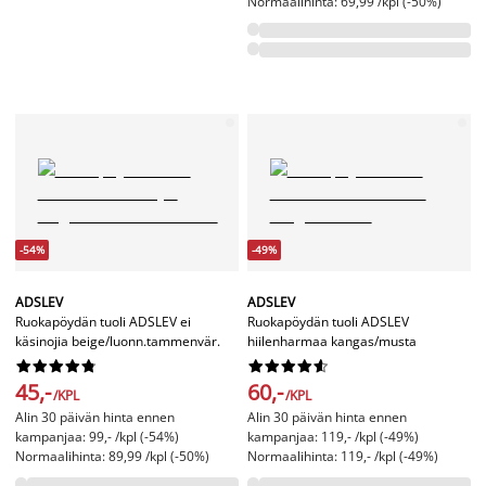
Normaalihinta: 69,99 /kpl (-50%)
-54%
-49%
ADSLEV
ADSLEV
Ruokapöydän tuoli ADSLEV ei
Ruokapöydän tuoli ADSLEV
käsinojia beige/luonn.tammenvär.
hiilenharmaa kangas/musta




















45,-
60,-
/KPL
/KPL
Alin 30 päivän hinta ennen
Alin 30 päivän hinta ennen
kampanjaa: 99,- /kpl (-54%)
kampanjaa: 119,- /kpl (-49%)
Normaalihinta: 89,99 /kpl (-50%)
Normaalihinta: 119,- /kpl (-49%)