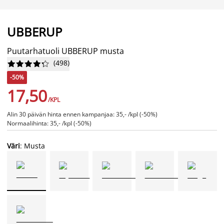
UBBERUP
Puutarhatuoli UBBERUP musta
(
498
)










-50%
17,50
/KPL
Alin 30 päivän hinta ennen kampanjaa: 35,- /kpl (-50%)
Normaalihinta: 35,- /kpl (-50%)
Väri
: Musta