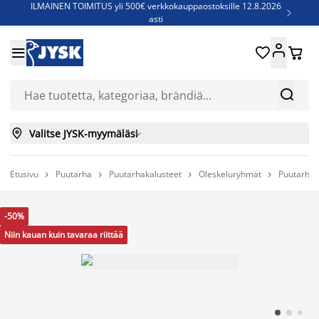
ILMAINEN TOIMITUS yli 500€ verkkokauppaostoksille 12.8.2026

asti
Parempiin uniin - Säästä jopa 60%





Sijauspatjoja - Säästä jopa 60%

Jenkkisänkyjä - Säästä jopa 60%



Valitse JYSK-myymäläsi

Etusivu
Puutarha
Puutarhakalusteet
Oleskeluryhmät
Puutarhat




-50%
Niin kauan kuin tavaraa riittää