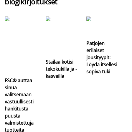
blogikirjoitukset
Si
uu
va
Patjojen
erilaiset
jousityypit:
Stailaa kotisi
Löydä itsellesi
tekokukilla ja -
sopiva tuki
kasveilla
FSC® auttaa
sinua
valitsemaan
vastuullisesti
hankitusta
puusta
valmistettuja
tuotteita