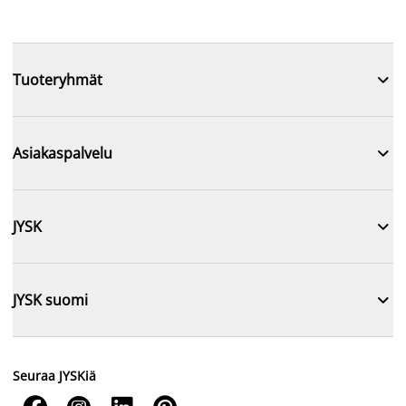

Tuoteryhmät

Asiakaspalvelu

JYSK

JYSK suomi
Seuraa JYSKiä