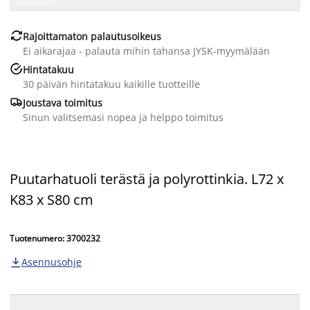

Rajoittamaton palautusoikeus
Ei aikarajaa - palauta mihin tahansa JYSK-myymälään

Hintatakuu
30 päivän hintatakuu kaikille tuotteille

Joustava toimitus
Sinun valitsemasi nopea ja helppo toimitus
Puutarhatuoli terästä ja polyrottinkia. L72 x
K83 x S80 cm
Tuotenumero: 3700232
Asennusohje
