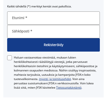
Kaikki tähdellä (*) merkityt kentät ovat pakollisia.
Etunimi
*
Sähköposti
*
Rekisteröidy
Haluan vastaanottaa viestintää, mukaan lukien
henkilökohtaisesti räätälöityjä viestejä, jotka perustuvat
henkilökohtaisiin tietoihini ja käyttäytymiseeni, sähköpostitse ja
kolmannen osapuolen medioissa. Näihin sisältyy inspiraatiota,
mahtavia tarjouksia, uutuuksia ja kampanjoita JYSK:n koko
tuotevalikoimasta.
myynti- ja toimitusehdot
. Voin aina
peruuttaa suostumukseni JYSK:n verkkosivustolla. Voin lukea
lisää siitä, miten JYSK käsittelee
Tietosuojakäytäntö
.